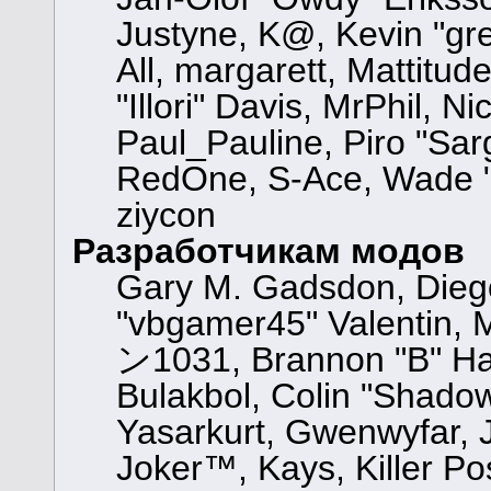
Justyne, K@, Kevin "gre
All, margarett, Mattitu
"Illori" Davis, MrPhil, N
Paul_Pauline, Piro "Sar
RedOne, S-Ace, Wade "
ziycon
Разработчикам модов
Gary M. Gadsdon, Dieg
"vbgamer45" Valentin, 
ン1031, Brannon "B" Hal
Bulakbol, Colin "Shadow
Yasarkurt, Gwenwyfar, 
Joker™, Kays, Killer Po