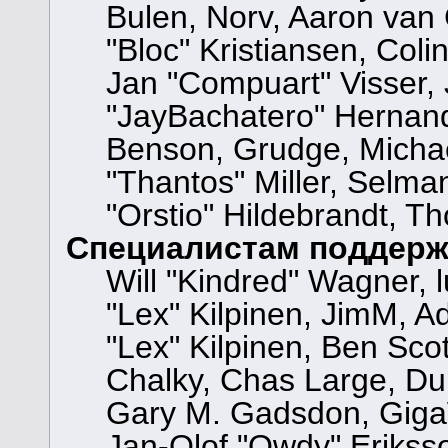
Bulen, Norv, Aaron van 
"Bloc" Kristiansen, Col
Jan "Compuart" Visser,
"JayBachatero" Hernand
Benson, Grudge, Micha
"Thantos" Miller, Selma
"Orstio" Hildebrandt, Th
Специалистам поддерж
Will "Kindred" Wagner, l
"Lex" Kilpinen, JimM, Ad
"Lex" Kilpinen, Ben Sco
Chalky, Chas Large, Dun
Gary M. Gadsdon, GigaW
Jan-Olof "Owdy" Eriksso