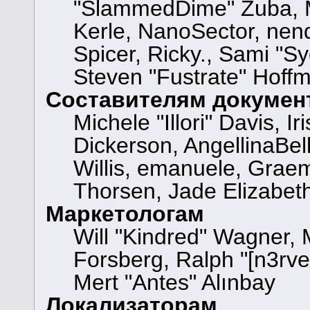
"SlammedDime" Zuba, M
Kerle, NanoSector, nend
Spicer, Ricky., Sami "
Steven "Fustrate" Hoff
Составителям докумен
Michele "Illori" Davis, 
Dickerson, AngellinaBell
Willis, emanuele, Grae
Thorsen, Jade Elizabet
Маркетологам
Will "Kindred" Wagner,
Forsberg, Ralph "[n3rve
Mert "Antes" Alınbay
Локализаторам