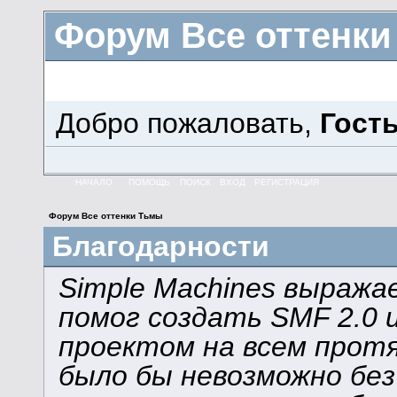
Форум Все оттенк
Добро пожаловать,
Гост
НАЧАЛО
ПОМОЩЬ
ПОИСК
ВХОД
РЕГИСТРАЦИЯ
Форум Все оттенки Тьмы
Благодарности
Simple Machines выража
помог создать SMF 2.0 
проектом на всем прот
было бы невозможно без