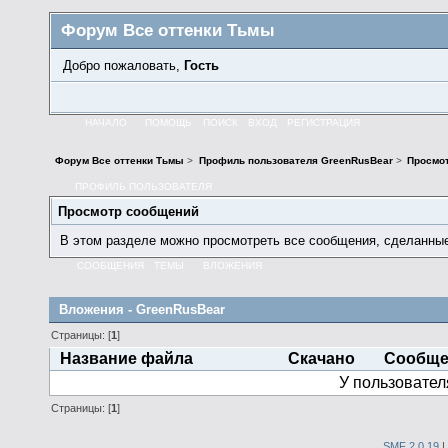
Форум Все оттенки Тьмы
Добро пожаловать,
Гость
НАЧАЛО
ПОМОЩЬ
ПОИСК
ВХОД
РЕГИСТРАЦИЯ
Форум Все оттенки Тьмы
>
Профиль пользователя GreenRusBear
>
Просмо
ПРОФИЛЬ ПОЛЬЗОВАТЕЛЯ
Просмотр сообщений
В этом разделе можно просмотреть все сообщения, сделанны
СООБЩЕНИЯ
ТЕМЫ
ВЛОЖЕНИЯ
Вложения - GreenRusBear
Страницы: [
1
]
Название файла
Скачано
Сообще
У пользовател
Страницы: [
1
]
SMF 2.0.19
|