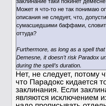
заклинание таки покинет демесне,
Может я что-то не так понимаю о
описания не следует, что, допуст
сумасшедшими баффами, словит в
оттуда?
Furthermore, as long as a spell that 
Demesne, it doesn’t risk Paradox un
during the spell’s duration.
Нет, не следует, потому ч
что Парадокс кидается т
заклинания. Если закли
являются исключением из
надо прописывать отдель