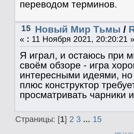
переводом терминов.
15
Новый Мир Тьмы
/
R
«
:
11 Ноября 2021, 20:20:21 
Я играл, и остаюсь при 
своём обзоре - игра хор
интересными идеями, но
плюс конструктор требуе
просматривать чарники и
Страницы: [
1
]
2
3
...
15
SMF 2.0.19
|