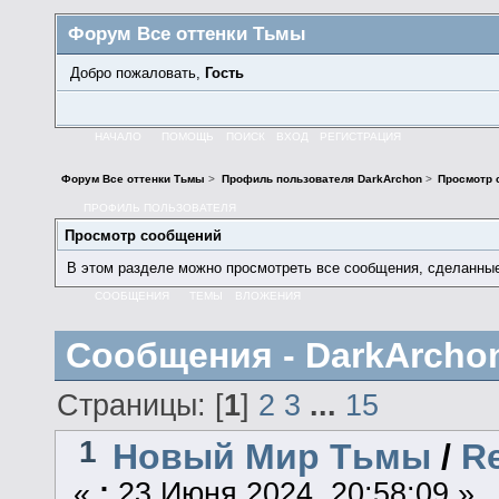
Форум Все оттенки Тьмы
Добро пожаловать,
Гость
НАЧАЛО
ПОМОЩЬ
ПОИСК
ВХОД
РЕГИСТРАЦИЯ
Форум Все оттенки Тьмы
>
Профиль пользователя DarkArchon
>
Просмотр 
ПРОФИЛЬ ПОЛЬЗОВАТЕЛЯ
Просмотр сообщений
В этом разделе можно просмотреть все сообщения, сделанны
СООБЩЕНИЯ
ТЕМЫ
ВЛОЖЕНИЯ
Сообщения - DarkArcho
Страницы: [
1
]
2
3
...
15
1
Новый Мир Тьмы
/
R
«
:
23 Июня 2024, 20:58:09 »