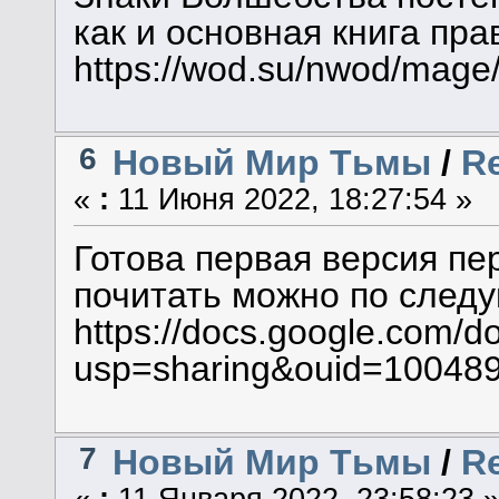
как и основная книга пра
https://wod.su/nwod/mage/
6
Новый Мир Тьмы
/
R
«
:
11 Июня 2022, 18:27:54 »
Готова первая версия пе
почитать можно по след
https://docs.google.com
usp=sharing&ouid=100489
7
Новый Мир Тьмы
/
R