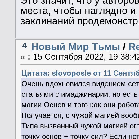
Это значит, что у автор
места, чтобы наглядно и
заклинаний продемонстр
4
Новый Мир Тьмы
/
R
«
:
15 Сентября 2022, 19:38:4
Цитата: slovoposle от 11 Сентяб
Очень вдохновился видением се
статьями с имаджинарии, но ест
магии Основ и того как они работ
Получается, с чужой магией вооб
Типа вызванный чужой магией ого
точку основ + точку сил? Если нет