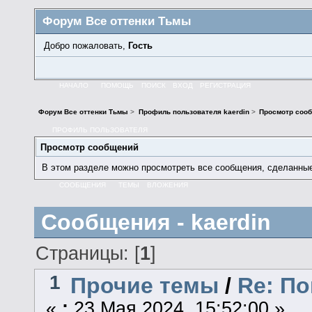
Форум Все оттенки Тьмы
Добро пожаловать,
Гость
НАЧАЛО
ПОМОЩЬ
ПОИСК
ВХОД
РЕГИСТРАЦИЯ
Форум Все оттенки Тьмы
>
Профиль пользователя kaerdin
>
Просмотр соо
ПРОФИЛЬ ПОЛЬЗОВАТЕЛЯ
Просмотр сообщений
В этом разделе можно просмотреть все сообщения, сделанны
СООБЩЕНИЯ
ТЕМЫ
ВЛОЖЕНИЯ
Сообщения - kaerdin
Страницы: [
1
]
1
Прочие темы
/
Re: По
«
:
23 Мая 2024, 15:52:00 »