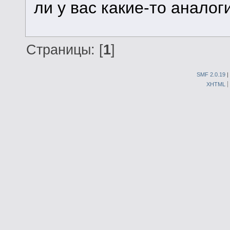
ли у вас какие-то анало
Страницы: [
1
]
SMF 2.0.19
|
XHTML