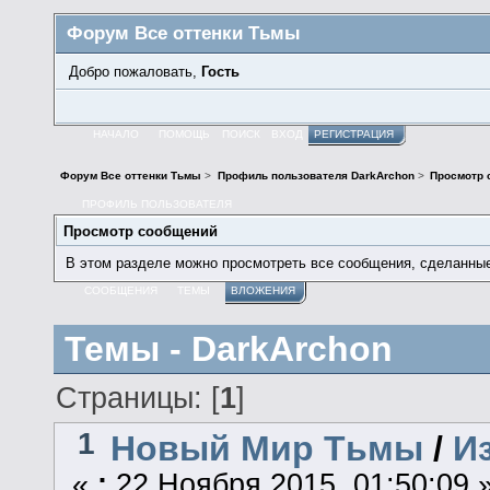
Форум Все оттенки Тьмы
Добро пожаловать,
Гость
НАЧАЛО
ПОМОЩЬ
ПОИСК
ВХОД
РЕГИСТРАЦИЯ
Форум Все оттенки Тьмы
>
Профиль пользователя DarkArchon
>
Просмотр 
ПРОФИЛЬ ПОЛЬЗОВАТЕЛЯ
Просмотр сообщений
В этом разделе можно просмотреть все сообщения, сделанны
СООБЩЕНИЯ
ТЕМЫ
ВЛОЖЕНИЯ
Темы - DarkArchon
Страницы: [
1
]
1
Новый Мир Тьмы
/
И
«
:
22 Ноября 2015, 01:50:09 