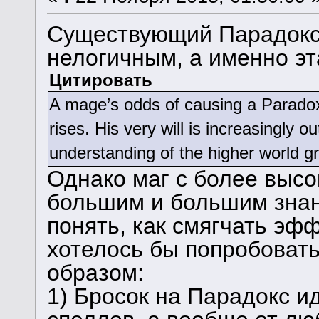
Существующий Парадокс 
нелогичным, а именно эт
Цитировать
A mage’s odds of causing a Paradox
rises. His very will is increasingly o
understanding of the higher world g
Однако маг с более высо
большим и большим знани
понять, как смягчать эф
хотелось бы попробоват
образом:
1) Бросок на Парадокс ид