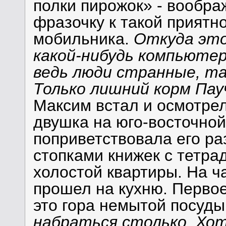
полки пирожок» - вообр
фразочку к такой приятн
мобильника.
Откуда это
какой-нибудь компьюте
ведь люди странные, та
Только лишний корм Пау
Максим встал и осмотре
двушка на юго-восточной
поприветствовала его р
стопками книжек с тетра
холостой квартиры. На ч
прошел на кухню. Первое
это гора немытой посуды
набраться столько. Хот