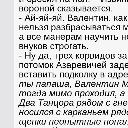
вороной сказывается.
- Ай-яй-яй. Валентин, ка
нельзя разбрасываться м
а все манерам научить не
внуков строгать.
- Ну да, трех корвидов з
потомок Азаревичей зад
вставить подколку в адр
ты папаша, Валентин М
тогда мимо проходил, а
Два Танцора рядом с гн
носился с карканьем ряд
щенки неопытные попал