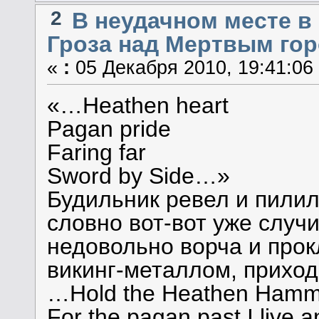
2
В неудачном месте в
Гроза над Мертвым гор
«
:
05 Декабря 2010, 19:41:06
«…Heathen heart
Pagan pride
Faring far
Sword by Side…»
Будильник ревел и пилил
словно вот-вот уже случ
недовольно ворча и прок
викинг-металлом, приход
…Hold the Heathen Hammer 
For the pagan past I live a