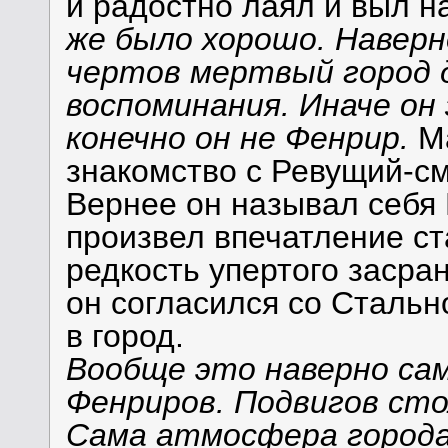
и радостно лаял и выл н
же было хорошо. Наверн
чертов мертвый город 
воспоминания. Иначе он 
конечно он не Фенрир.
Ма
знакомство с Ревущий-с
Вернее он называл себя 
произвел впечатление ст
редкость упертого засра
он согласился со Стальн
в город.
Вообще это наверно са
Фенриров. Подвигов сто
Сама атмосфера города