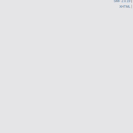
SMF 2.0.19
|
XHTML