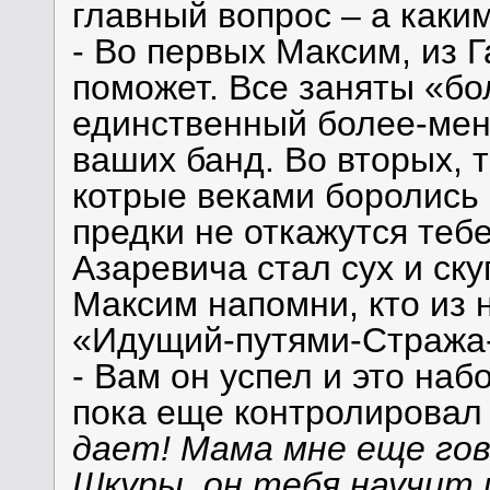
главный вопрос – а каки
- Во первых Максим, из Г
поможет. Все заняты «б
единственный более-мен
ваших банд. Во вторых, 
котрые веками боролись с
предки не откажутся теб
Азаревича стал сух и ску
Максим напомни, кто из 
«Идущий-путями-Стража
- Вам он успел и это наб
пока еще контролировал
дает! Мама мне еще гов
Шкуры, он тебя научит 