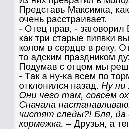
из них превратил в моло
Представь Максимка, как
очень расстраивает.
- Отец прав, - заговорил
как три старые пиявки в
колом в сердце в реку. 
то адским праздником дух
Подумав с отцом мы реши
- Так а ну-ка всем по то
отклонился назад.
Ну ни 
Они чего там, совсем ох
Сначала настанавливаю
чистят следы?! Бля, да
кормежка.
– Друзья, а те