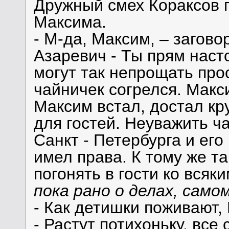
Дружный смех Кораксов 
Максима.
- М-да, Максим, – загов
Азаревич - Ты прям наст
могут так непрощать про
чайничек согрелся. Макс
Максим встал, достал кр
для гостей. Неуважить ч
Санкт - Петербурга и ег
имел права. К тому же та
погонять в гости ко всяк
пока рано о делах, само
- Как детишки поживают,
- Растут потихоньку, все