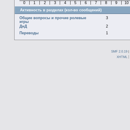
0
1
2
3
4
5
6
7
8
9
10
Активность в разделах (кол-во сообщений)
Общие вопросы и прочие ролевые
3
игры
ДнД
2
Переводы
1
SMF 2.0.19
|
XHTML