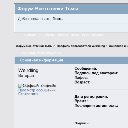
Форум Все оттенки Тьмы
Добро пожаловать,
Гость
НАЧАЛО
ПОМОЩЬ
ПОИСК
ВХОД
РЕГИСТРАЦИЯ
Форум Все оттенки Тьмы
>
Профиль пользователя Weirdling
>
Основная и
ПРОФИЛЬ ПОЛЬЗОВАТЕЛЯ
Основная информация
Сообщений:
Weirdling 
Подпись под аватаром:
Ветеран
Пафос:
Возраст:
Оффлайн
Просмотр сообщений
Статистика
Дата регистрации:
Время:
Последняя активность:
Подпись: