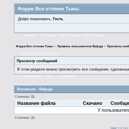
Форум Все оттенки Тьмы
Добро пожаловать,
Гость
НАЧАЛО
ПОМОЩЬ
ПОИСК
ВХОД
РЕГИСТРАЦИЯ
Форум Все оттенки Тьмы
>
Профиль пользователя Batjuga
>
Просмотр соо
ПРОФИЛЬ ПОЛЬЗОВАТЕЛЯ
Просмотр сообщений
В этом разделе можно просмотреть все сообщения, сделанны
СООБЩЕНИЯ
ТЕМЫ
ВЛОЖЕНИЯ
Вложения - Batjuga
Страницы: [
1
]
Название файла
Скачано
Сообщ
У пользовател
Страницы: [
1
]
SMF 2.0.19
|