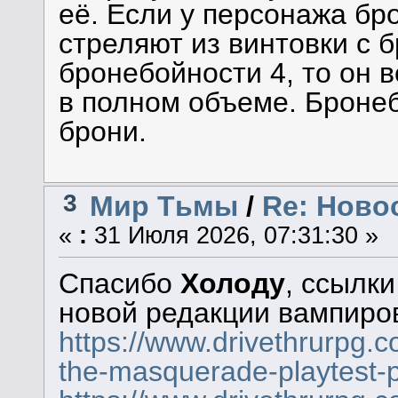
её. Если у персонажа бро
стреляют из винтовки с
бронебойности 4, то он в
в полном объеме. Бронеб
брони.
3
Мир Тьмы
/
Re: Новос
«
:
31 Июля 2026, 07:31:30 »
Спасибо
Холоду
, ссылк
новой редакции вампиро
https://www.drivethrurpg.
the-masquerade-playtest-p