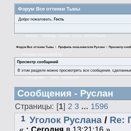
Форум Все оттенки Тьмы
Добро пожаловать,
Гость
НАЧАЛО
ПОМОЩЬ
ПОИСК
ВХОД
РЕГИСТРАЦИЯ
Форум Все оттенки Тьмы
>
Профиль пользователя Руслан
>
Просмотр соо
ПРОФИЛЬ ПОЛЬЗОВАТЕЛЯ
Просмотр сообщений
В этом разделе можно просмотреть все сообщения, сделанны
СООБЩЕНИЯ
ТЕМЫ
ВЛОЖЕНИЯ
Сообщения - Руслан
Страницы: [
1
]
2
3
...
1596
1
Уголок Руслана
/
Re:
«
:
Сегодня
в 13:21:16 »