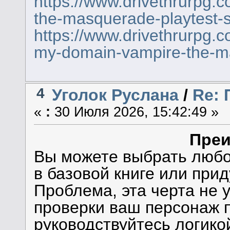
https://www.drivethrurpg.
the-masquerade-playtest-st
https://www.drivethrurpg.
my-domain-vampire-the-ma
4
Уголок Руслана
/
Re:
«
:
30 Июля 2026, 15:42:49 »
Пре
Вы можете выбрать люб
в базовой книге или при
Проблема, эта черта не у
проверки ваш персонаж п
руководствуйтесь логико