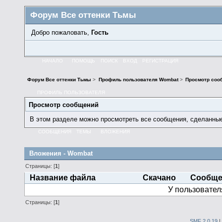
Форум Все оттенки Тьмы
Добро пожаловать,
Гость
НАЧАЛО
ПОМОЩЬ
ПОИСК
ВХОД
РЕГИСТРАЦИЯ
Форум Все оттенки Тьмы
>
Профиль пользователя Wombat
>
Просмотр соо
ПРОФИЛЬ ПОЛЬЗОВАТЕЛЯ
Просмотр сообщений
В этом разделе можно просмотреть все сообщения, сделанны
СООБЩЕНИЯ
ТЕМЫ
ВЛОЖЕНИЯ
Вложения - Wombat
Страницы: [
1
]
Название файла
Скачано
Сообще
У пользовател
Страницы: [
1
]
SMF 2.0.19
|