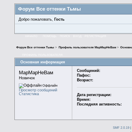
Форум Все оттенки Тьмы
Добро пожаловать,
Гость
НАЧАЛО
ПОМОЩЬ
ПОИСК
ВХОД
РЕГИСТРАЦИЯ
Форум Все оттенки Тьмы
>
Профиль пользователя МарМарНеВам
>
Основн
ПРОФИЛЬ ПОЛЬЗОВАТЕЛЯ
Основная информация
Сообщений:
МарМарНеВам 
Пафос:
Новичок
Возраст:
Оффлайн
Просмотр сообщений
Статистика
Дата регистрации:
Время:
Последняя активность:
SMF 2.0.19
|