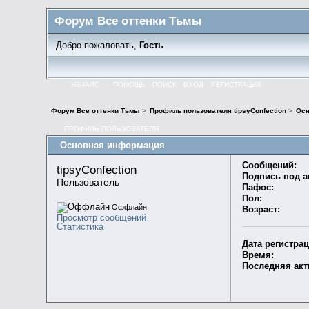
Форум Все оттенки Тьмы
Добро пожаловать,
Гость
НАЧАЛО
ПОМОЩЬ
ПОИСК
ВХОД
РЕГИСТРАЦИЯ
Форум Все оттенки Тьмы
>
Профиль пользователя tipsyConfection
>
Осн
ПРОФИЛЬ ПОЛЬЗОВАТЕЛЯ
Основная информация
Сообщений:
tipsyConfection 
Подпись под а
Пользователь
Пафос:
Пол:
Оффлайн
Возраст:
Просмотр сообщений
Статистика
Дата регистрац
Время:
Последняя акт