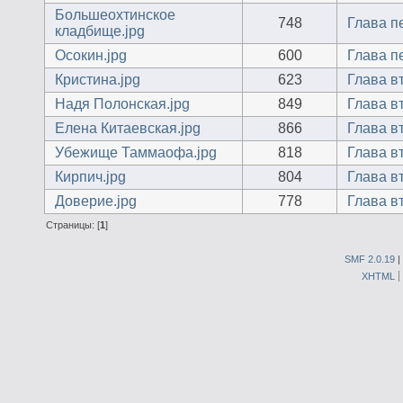
Большеохтинское
748
Глава п
кладбище.jpg
Осокин.jpg
600
Глава п
Кристина.jpg
623
Глава в
Надя Полонская.jpg
849
Глава в
Елена Китаевская.jpg
866
Глава в
Убежище Таммаофа.jpg
818
Глава в
Кирпич.jpg
804
Глава в
Доверие.jpg
778
Глава в
Страницы: [
1
]
SMF 2.0.19
|
XHTML