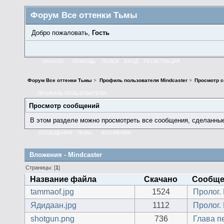
Форум Все оттенки Тьмы
Добро пожаловать,
Гость
НАЧАЛО
ПОМОЩЬ
ПОИСК
ВХОД
РЕГИСТРАЦИЯ
Форум Все оттенки Тьмы
>
Профиль пользователя Mindcaster
>
Просмотр 
ПРОФИЛЬ ПОЛЬЗОВАТЕЛЯ
Просмотр сообщений
В этом разделе можно просмотреть все сообщения, сделанны
СООБЩЕНИЯ
ТЕМЫ
ВЛОЖЕНИЯ
Вложения - Mindcaster
Страницы: [
1
]
Название файла
Скачано
Сообще
tammaof.jpg
1524
Пролог. 
Ядидаан.jpg
1112
Пролог. 
shotgun.png
736
Глава п