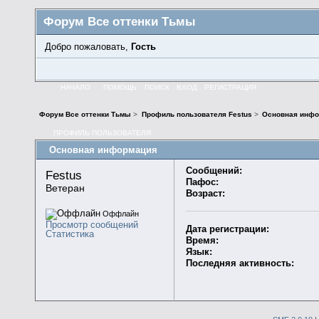
Форум Все оттенки Тьмы
Добро пожаловать,
Гость
НАЧАЛО
ПОМОЩЬ
ПОИСК
ВХОД
РЕГИСТРАЦИЯ
Форум Все оттенки Тьмы
>
Профиль пользователя Festus
>
Основная инфо
ПРОФИЛЬ ПОЛЬЗОВАТЕЛЯ
Основная информация
Сообщений:
Festus 
Пафос:
Ветеран
Возраст:
Оффлайн
Просмотр сообщений
Дата регистрации:
Статистика
Время:
Язык:
Последняя активность: