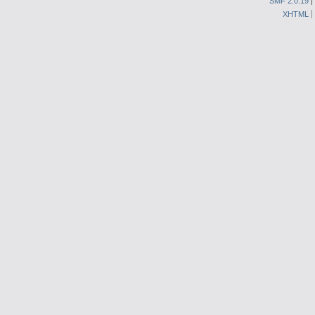
SMF 2.0.19
|
XHTML