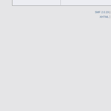
SMF 2.0.19
|
XHTML