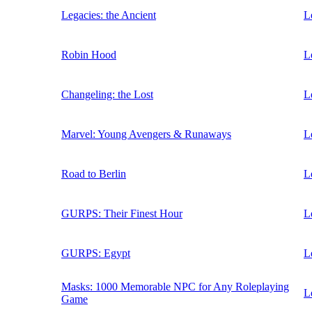
Legacies: the Ancient
L
Robin Hood
L
Changeling: the Lost
L
Marvel: Young Avengers & Runaways
L
Road to Berlin
L
GURPS: Their Finest Hour
L
GURPS: Egypt
L
Masks: 1000 Memorable NPC for Any Roleplaying
L
Game