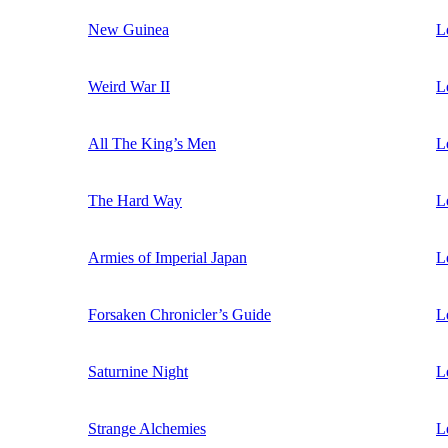
New Guinea
L
Weird War II
L
All The King’s Men
L
The Hard Way
L
Armies of Imperial Japan
L
Forsaken Chronicler’s Guide
L
Saturnine Night
L
Strange Alchemies
L