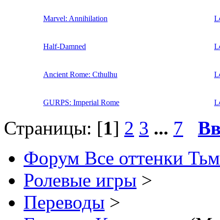
Marvel: Annihilation
L
Half-Damned
L
Ancient Rome: Cthulhu
L
GURPS: Imperial Rome
L
Страницы: [
1
]
2
3
...
7
Вв
Форум Все оттенки Ть
Ролевые игры
>
Переводы
>