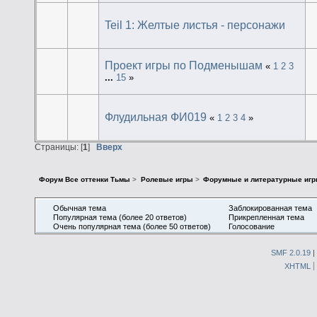
Teil 1: Желтые листья - персонажи
Проект игры по Подменышам
«
1
2
3
...
15
»
Флудильная ФИ019
«
1
2
3
4
»
Страницы: [
1
]
Вверх
Форум Все оттенки Тьмы
>
Ролевые игры
>
Форумные и литературные иг
Обычная тема
Заблокированная тема
Популярная тема (более 20 ответов)
Прикрепленная тема
Очень популярная тема (более 50 ответов)
Голосование
SMF 2.0.19
|
XHTML