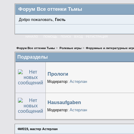
Форум Все оттенки Тьмы
Добро пожаловать,
Гость
НАЧАЛО
ПОМОЩЬ
ПОИСК
ВХОД
РЕГИСТРАЦИЯ
Форум Все оттенки Тьмы
>
Ролевые игры
>
Форумные и литературные иг
Подразделы
Прологи
Модератор:
Астерлан
Hausaufgaben
Модератор:
Астерлан
ФИ019, мастер Астерлан