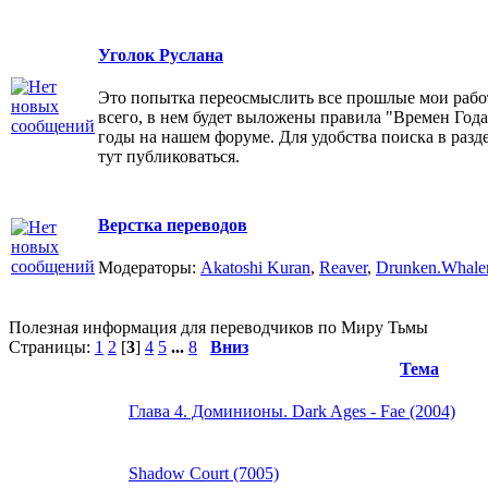
Уголок Руслана
Это попытка переосмыслить все прошлые мои работ
всего, в нем будет выложены правила "Времен Года"
годы на нашем форуме. Для удобства поиска в разде
тут публиковаться.
Верстка переводов
Модераторы:
Akatoshi Kuran
,
Reaver
,
Drunken.Whale
Полезная информация для переводчиков по Миру Тьмы
Страницы:
1
2
[
3
]
4
5
...
8
Вниз
Тема
Глава 4. Доминионы. Dark Ages - Fae (2004)
Shadow Court (7005)