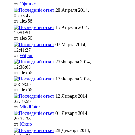
от
Сфинкс
28 Апреля 2014,
05:53:47
от alex56
15 Апреля 2014,
13:51:51
от alex56
07 Марта 2014,
12:41:27
от
Witpun
25 Февраля 2014,
12:36:08
от alex56
17 Февраля 2014,
06:19:35
от alex56
12 Января 2014,
22:19:59
от
MindEater
01 Января 2014,
20:52:38
от
Юкио
28 Декабря 2013,