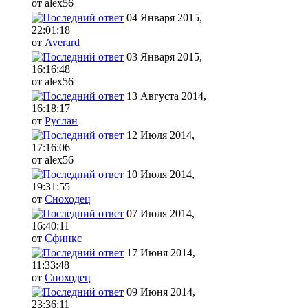
от alex56
04 Января 2015,
22:01:18
от
Averard
03 Января 2015,
16:16:48
от alex56
13 Августа 2014,
16:18:17
от
Руслан
12 Июля 2014,
17:16:06
от alex56
10 Июля 2014,
19:31:55
от
Сноходец
07 Июля 2014,
16:40:11
от
Сфинкс
17 Июня 2014,
11:33:48
от
Сноходец
09 Июня 2014,
23:36:11