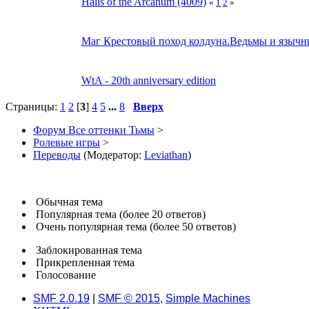
Halls of the Arcanum (4009)
«
1
2
»
Маг Крестовый поход колдуна.Ведьмы и язычн
WtA - 20th anniversary edition
Страницы:
1
2
[
3
]
4
5
...
8
Вверх
Форум Все оттенки Тьмы
>
Ролевые игры
>
Переводы
(Модератор:
Leviathan
)
Обычная тема
Популярная тема (более 20 ответов)
Очень популярная тема (более 50 ответов)
Заблокированная тема
Прикрепленная тема
Голосование
SMF 2.0.19
|
SMF © 2015
,
Simple Machines