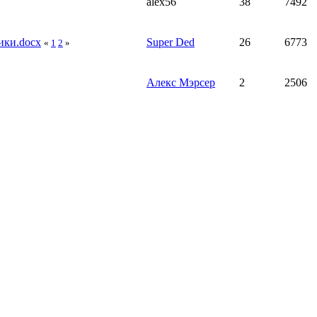
alex56
38
7492
ики.docx
Super Ded
26
6773
«
1
2
»
Алекс Мэрсер
2
2506