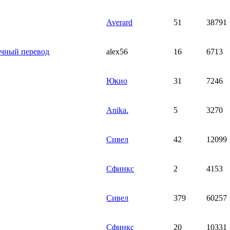
Averard
51
38791
тичный перевод
alex56
16
6713
Юкио
31
7246
Anika.
5
3270
Сивел
42
12099
Сфинкс
2
4153
Сивел
379
60257
Сфинкс
20
10331