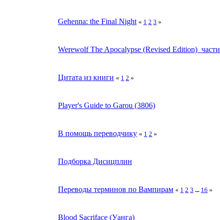
Gehenna: the Final Night
«
1
2
3
»
Werewolf The Apocalypse (Revised Edition)_час
Цитата из книги
«
1
2
»
Player's Guide to Garou (3806)
В помощь переводчику
«
1
2
»
Подборка Дисицплин
Переводы терминов по Вампирам
«
1
2
3
...
16
»
Blood Sacriface (Уанга)