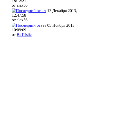
18:12:21
от alex56
13 Декабря 2013,
12:47:58
от alex56
05 Ноября 2013,
10:09:09
от
Ba11istic