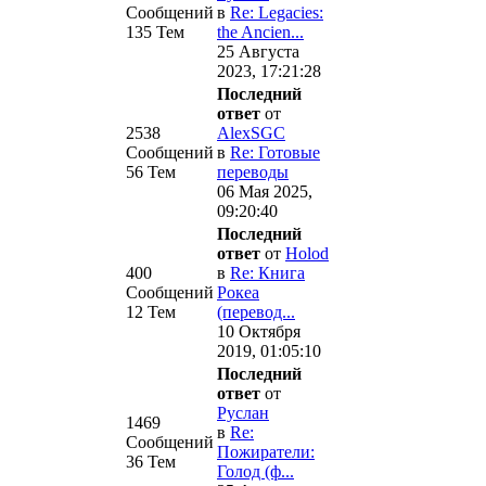
Сообщений
в
Re: Legacies:
135 Тем
the Ancien...
25 Августа
2023, 17:21:28
Последний
ответ
от
2538
AlexSGC
Сообщений
в
Re: Готовые
56 Тем
переводы
06 Мая 2025,
09:20:40
Последний
ответ
от
Holod
400
в
Re: Книга
Сообщений
Рокеа
12 Тем
(перевод...
10 Октября
2019, 01:05:10
Последний
ответ
от
Руслан
1469
в
Re:
Сообщений
Пожиратели:
36 Тем
Голод (ф...