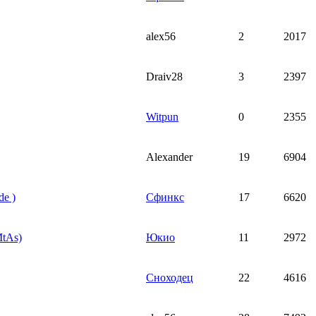
alex56
2
2017
Draiv28
3
2397
Witpun
0
2355
Alexander
19
6904
de )
Сфинкс
17
6620
MtAs)
Юкио
11
2972
Сноходец
22
4616