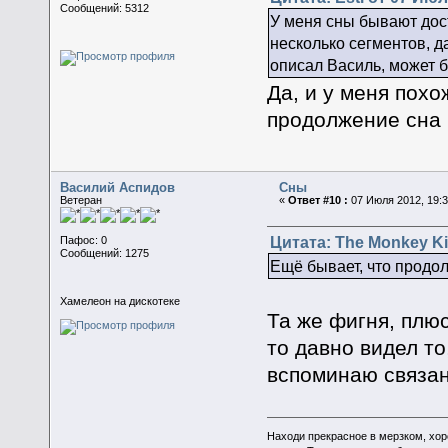
Сообщений: 5312
У меня сны бывают дост
несколько сегментов, д
описал Василь, может б
Да, и у меня похо
продолжение сна 
Василий Аспидов
Сны
Ветеран
«
Ответ #10 :
07 Июля 2012, 19:3
Цитата: The Monkey Ki
Пафос: 0
Сообщений: 1275
Ещё бывает, что продо
Хамелеон на дискотеке
Та же фигня, плюс
то давно видел то
вспоминаю связан
Находи прекрасное в мерзком, хор