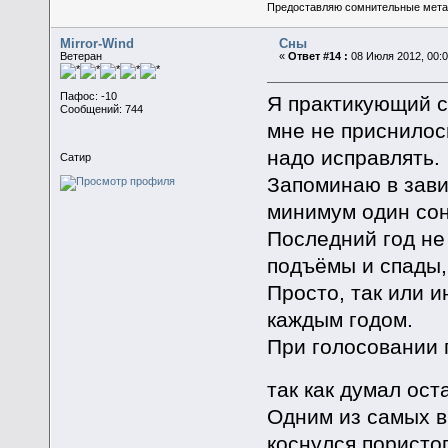
Предоставляю сомнительные мета
Mirror-Wind
Сны
Ветеран
«
Ответ #14 :
08 Июля 2012, 00:0
Пафос: -10
Я практикующий с
Сообщений: 744
мне не приснилось
надо исправлять.
Сатир
Запоминаю в зави
минимум один сон 
Последний год не
подъёмы и спады,
Просто, так или 
каждым годом.
При голосовании 
так как думал ос
Одним из самых в
коснулся пористо