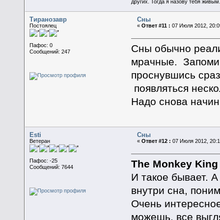
других. Тогда я назову тебя живым
Тиранозавр
Сны
Постоялец
«
Ответ #11 :
07 Июля 2012, 20:0
Пафос: 0
Сны обычно реал
Сообщений: 247
мрачные. Запомин
проснувшись сразу
появляться неско
Надо снова начин
Esti
Сны
Ветеран
«
Ответ #12 :
07 Июля 2012, 20:1
Пафос: -25
The Monkey King
Сообщений: 7644
И такое бывает. А
внутри сна, поним
Очень интересное
можешь, все выгл