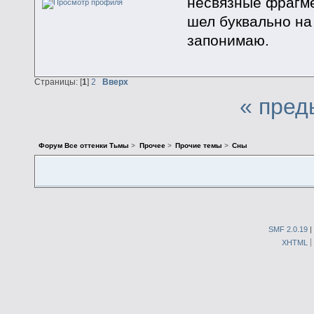
несвязные фрагме
шел буквально на
запонимаю.
Страницы: [
1
]
2
Вверх
« пред
Форум Все оттенки Тьмы
>
Прочее
>
Прочие темы
>
Сны
SMF 2.0.19
|
XHTML