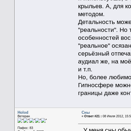
крыльев. А, для к
методом.
Детальность мож
"реальности". Но 
особенностей вос
"реальное" осязан
серьёзный отпеча
аудиал же, на мо
и т.п.
Но, более любимо
Гипносфере можно
границы даже кон
Holod
Сны
Ветеран
«
Ответ #21 :
08 Июля 2012, 15:5
Пафос: 83
У меня сны обыч