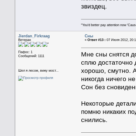
звиздец.
"You'd better pay attention now 'Caus
Jierdan_Firkraag
Сны
Ветеран
«
Ответ #13 :
07 Июля 2012, 20:1
Пафос: 1
Мне сны снятся д
Сообщений: 1111
сплю достаточно 
хорошо, смутно. 
Шел я лесом, вижу мост...
никогда ничего не
Сон без сновиден
Некоторые детали 
помню никаких по
снились.