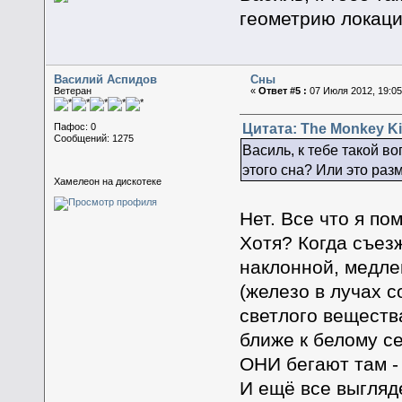
геометрию локаци
Василий Аспидов
Сны
Ветеран
«
Ответ #5 :
07 Июля 2012, 19:05
Цитата: The Monkey Ki
Пафос: 0
Сообщений: 1275
Василь, к тебе такой в
этого сна? Или это раз
Хамелеон на дискотеке
Нет. Все что я по
Хотя? Когда съезж
наклонной, медле
(железо в лучах с
светлого вещества
ближе к белому се
ОНИ бегают там - 
И ещё все выгляде