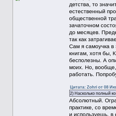
детства, то значи
естественный про
общественной тра
зачаточном состо
до месяцев. Пред
так как затрагива
Сам я самоучка в 
книгам, хотя бы, 
бесполезны. А оп
моих. Но, вообще
работать. Попробу
Цитата: Zohri от 08 Ию
2) Насколько полный ко
Абсолютный. Огра
практике, со вре
и используешь, в 