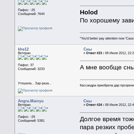
Пафос: -25
Holod
Сообщений: 7644
По хорошему зави
"You'd better pay attention now 'Caus
khe12
Сны
Ветеран
«
Ответ #23 :
08 Июля 2012, 22:2
Пафос: 37
А мне вообще сны
Сообщений: 3233
Утешила... Зар-раза...
Кассандра приобрела дар прозрени
Angra.Mainyu
Сны
Ветеран
«
Ответ #24 :
08 Июля 2012, 22:4
Пафос: -29
Долгое время тоже
Сообщений: 5381
пара резких проб