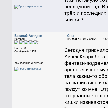
последний год. В
трёх и последних
снится?
Василий Аспидов
Сны
Ветеран
«
Ответ #1 :
07 Июля 2012, 18:53
Пафос: 0
Сегодня приснилс
Сообщений: 1275
Айзек Кларк бегаю
фентези-подземел
Хамелеон на дискотеке
арсенал и к нему
тела каким-то об
разваливаясь и б
ползут ко мне. От
оторванные голов
кишки извиваются.