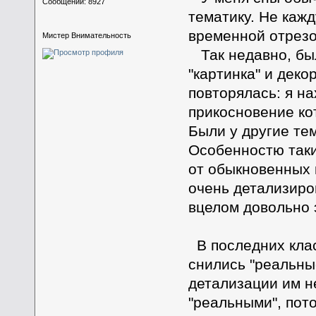
Сообщений: 8927
тематику. Не кажд
временной отрезо
Мистер Внимательность
Так недавно, был 
"картинка" и деко
повторялась: я на
прикосновение ко
Были у другие тем
Особенностю таки
от обыкновенных к
очень детализиро
вцелом довольно 
В последних клас
снились "реальны
детализации им н
"реальными", пото