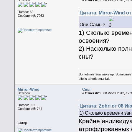
Ветеран
«
Ответ #19 :
08 Июля 2012, 11:5
Цитата: Mirror-Wind от
Пафос: 62
Сообщений: 7063
Они Самые.
1) Сколько време
освоения?
2) Насколько пол
сны?
Sometimes you wake up. Sometimes the 
Life is a horizontal fall.
Mirror-Wind
Сны
Ветеран
«
Ответ #20 :
08 Июля 2012, 12:3
Цитата: Zohri от 08 Ию
Пафос: -10
Сообщений: 744
1) Сколько времени за
Крайне индивидуа
Сатир
атрофированных о