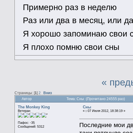
Примерно раз в неделю
Раз или два в месяц, или д
Я хорошо запоминаю свои 
Я плохо помню свои сны
« пред
Страницы: [
1
]
2
Вниз
Автор
Тема: Сны (Прочитано 24555 раз)
The Monkey King
Сны
Ветеран
«
:
07 Июля 2012, 18:38:19 »
Пафос: -35
Последние мои дв
Сообщений: 5312
таки потянуло со