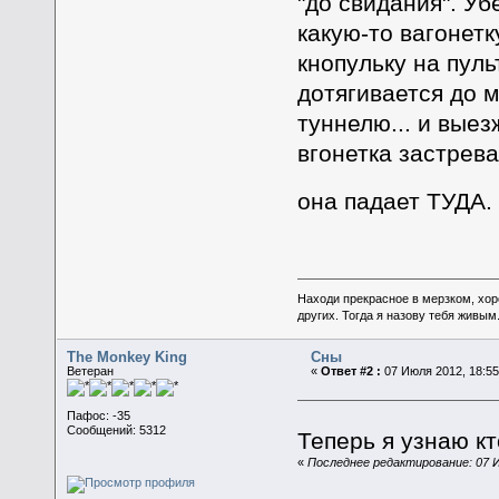
"до свидания". Уб
какую-то вагонетк
кнопульку на пуль
дотягивается до 
туннелю... и вые
вгонетка застрева
она падает ТУДА.
Находи прекрасное в мерзком, хор
других. Тогда я назову тебя живым
The Monkey King
Сны
Ветеран
«
Ответ #2 :
07 Июля 2012, 18:55
Пафос: -35
Сообщений: 5312
Теперь я узнаю кт
«
Последнее редактирование: 07 И