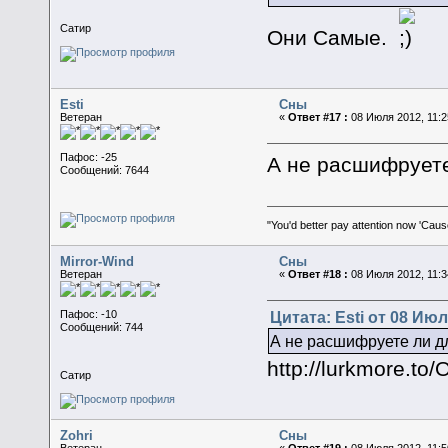
Сатир
Они Самые.
Esti
Сны
Ветеран
«
Ответ #17 :
08 Июля 2012, 11:2
Пафос: -25
А не расшифруете
Сообщений: 7644
"You'd better pay attention now 'Caus
Mirror-Wind
Сны
Ветеран
«
Ответ #18 :
08 Июля 2012, 11:3
Цитата: Esti от 08 Июл
Пафос: -10
Сообщений: 744
А не расшифруете ли дл
http://lurkmore.t
Сатир
Zohri
Сны