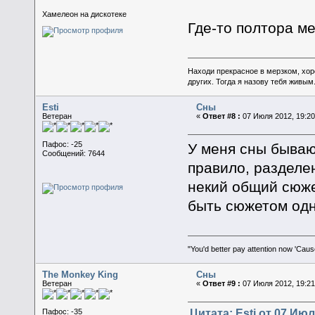
Хамелеон на дискотеке
Где-то полтора ме
Находи прекрасное в мерзком, хор
других. Тогда я назову тебя живым
Esti
Сны
Ветеран
«
Ответ #8 :
07 Июля 2012, 19:20
Пафос: -25
У меня сны бываю
Сообщений: 7644
правило, разделе
некий общий сюжет
быть сюжетом одн
"You'd better pay attention now 'Caus
The Monkey King
Сны
Ветеран
«
Ответ #9 :
07 Июля 2012, 19:21
Цитата: Esti от 07 Июл
Пафос: -35