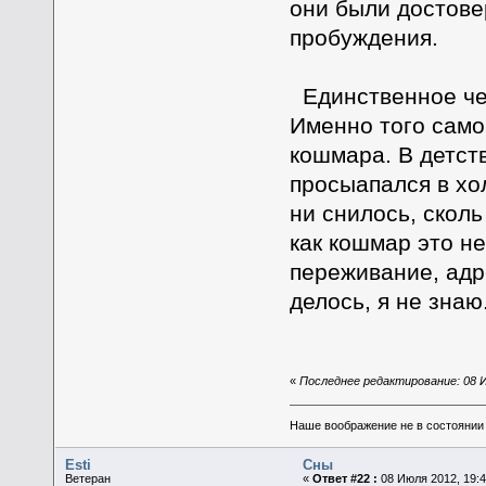
они были достове
пробуждения.
Единственное чего
Именно того само
кошмара. В детств
просыапался в хол
ни снилось, скол
как кошмар это н
переживание, адре
делось, я не знаю
«
Последнее редактирование: 08 И
Наше воображение не в состоянии п
Esti
Сны
Ветеран
«
Ответ #22 :
08 Июля 2012, 19:4