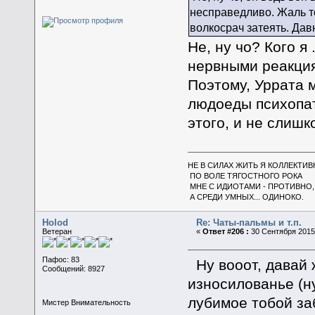
несправедливо. Жаль то
волкосрач затеять. Дав
Не, ну чо? Кого я
нервными реакци
Поэтому, Уррата 
людоеды психопат
этого, и не слиш
НЕ В СИЛАХ ЖИТЬ Я КОЛЛЕКТИВ
ПО ВОЛЕ ТЯГОСТНОГО РОКА
МНЕ С ИДИОТАМИ - ПРОТИВНО,
А СРЕДИ УМНЫХ... ОДИНОКО.
Holod
Re: Чаты-пальмы и т.п.
Ветеран
«
Ответ #206 :
30 Сентября 2015,
Пафос: 83
Ну вооот, давай 
Сообщений: 8927
износилованье (ну
лубимое тобой за
Мистер Внимательность