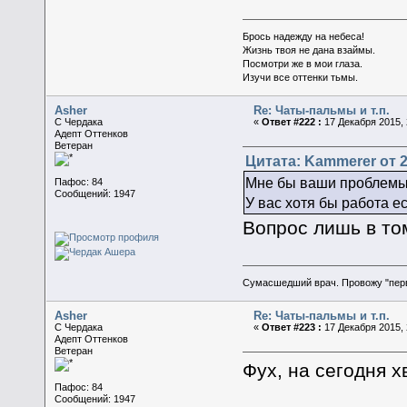
Брось надежду на небеса!
Жизнь твоя не дана взаймы.
Посмотри же в мои глаза.
Изучи все оттенки тьмы.
Asher
Re: Чаты-пальмы и т.п.
C Чердака
«
Ответ #222 :
17 Декабря 2015, 
Адепт Оттенков
Ветеран
Цитата: Kammerer от 2
Мне бы ваши проблемы
Пафос: 84
Сообщений: 1947
У вас хотя бы работа ес
Вопрос лишь в том
Сумасшедший врач. Провожу "пер
Asher
Re: Чаты-пальмы и т.п.
C Чердака
«
Ответ #223 :
17 Декабря 2015, 
Адепт Оттенков
Ветеран
Фух, на сегодня х
Пафос: 84
Сообщений: 1947