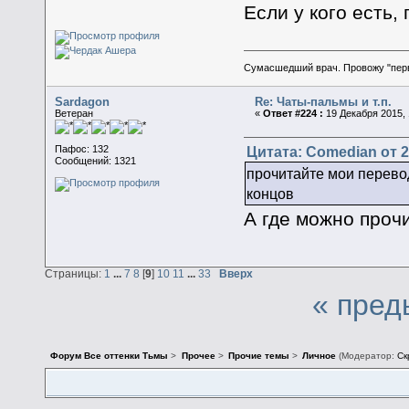
Если у кого есть,
Сумасшедший врач. Провожу "пер
Sardagon
Re: Чаты-пальмы и т.п.
Ветеран
«
Ответ #224 :
19 Декабря 2015, 
Цитата: Comedian от 2
Пафос: 132
Сообщений: 1321
прочитайте мои перево
концов
А где можно проч
Страницы:
1
...
7
8
[
9
]
10
11
...
33
Вверх
« пред
Форум Все оттенки Тьмы
>
Прочее
>
Прочие темы
>
Личное
(Модератор:
Ск