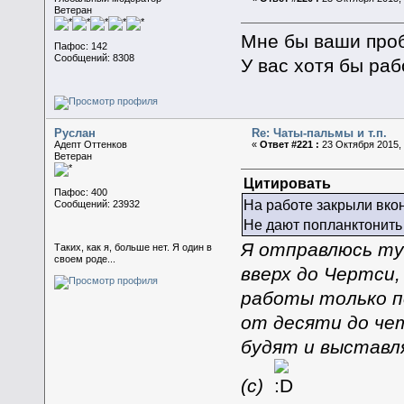
Ветеран
Мне бы ваши про
Пафос: 142
Сообщений: 8308
У вас хотя бы раб
Руслан
Re: Чаты-пальмы и т.п.
Адепт Оттенков
«
Ответ #221 :
23 Октября 2015, 
Ветеран
Цитировать
Пафос: 400
На работе закрыли вкон
Сообщений: 23932
Не дают попланктонить
Я отправлюсь ту
Таких, как я, больше нет. Я один в
своем роде...
вверх до Чертси
работы только п
от десяти до чет
будят и выставл
(с)