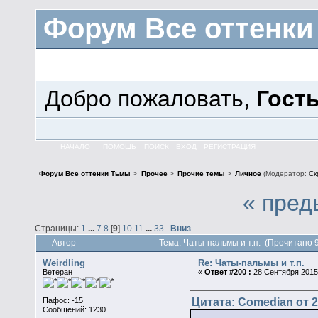
Форум Все оттенк
Добро пожаловать,
Гост
НАЧАЛО
ПОМОЩЬ
ПОИСК
ВХОД
РЕГИСТРАЦИЯ
Форум Все оттенки Тьмы
>
Прочее
>
Прочие темы
>
Личное
(Модератор:
Ск
« пред
Страницы:
1
...
7
8
[
9
]
10
11
...
33
Вниз
Автор
Тема: Чаты-пальмы и т.п. (Прочитано 
Weirdling
Re: Чаты-пальмы и т.п.
Ветеран
«
Ответ #200 :
28 Сентября 2015,
Цитата: Comedian от 2
Пафос: -15
Сообщений: 1230