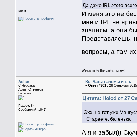
Да даже IRL этого всего
Misfit
И меня это не бес
мне и IRL не нрав
знаниям, а они б
Представляешь, н
вопросы, а там их
Welcome to the party, honey!
Asher
Re: Чаты-пальмы и т.п.
C Чердака
«
Ответ #201 :
28 Сентября 2015,
Адепт Оттенков
Ветеран
Цитата: Holod от 27 Се
Пафос: 84
Сообщений: 1947
Эхх, не тот уже Мангуст
Стареете, батенька.
А я и забыл)) Ск