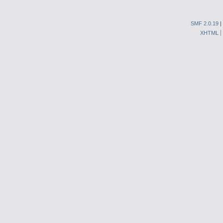
SMF 2.0.19
|
XHTML