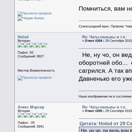
Помниться, вам н
Сумасшедший врач. Провожу "пер
Holod
Re: Чаты-пальмы и т.п.
Ветеран
«
Ответ #204 :
29 Сентября 2015,
Пафос: 83
Не, ну чо, он вед
Сообщений: 8927
оборотней обо...
сагрился. А так в
Мистер Внимательность
Давненько его уже
Наше воображение не в состоянии п
Алекс Мэрсер
Re: Чаты-пальмы и т.п.
Ветеран
«
Ответ #205 :
29 Сентября 2015,
Цитата: Holod от 29 Се
Пафос: -29
Сообщений: 5841
Не, ну чо, он ведь вон