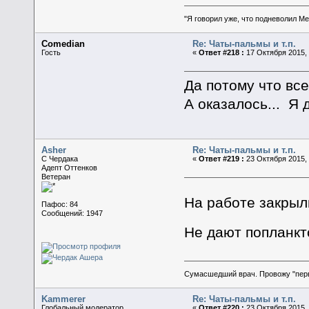
"Я говорил уже, что подневолил М
Comedian
Re: Чаты-пальмы и т.п.
Гость
«
Ответ #218 :
17 Октября 2015, 
Да потому что все
А оказалось... Я 
Asher
Re: Чаты-пальмы и т.п.
C Чердака
«
Ответ #219 :
23 Октября 2015, 
Адепт Оттенков
Ветеран
На работе закрыли
Пафос: 84
Сообщений: 1947
Не дают попланк
Сумасшедший врач. Провожу "пер
Kammerer
Re: Чаты-пальмы и т.п.
Глобальный модератор
«
Ответ #220 :
23 Октября 2015, 