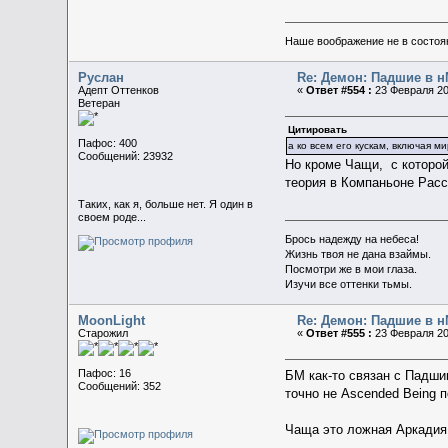
Наше воображение не в состояни
Руслан
Re: Демон: Падшие в н
Адепт Оттенков
«
Ответ #554 :
23 Февраля 20
Ветеран
Цитировать
Пафос: 400
а ко всем его кускам, включая м
Сообщений: 23932
Но кроме Чащи, с которой
теория в Компаньоне Расс
Таких, как я, больше нет. Я один в
своем роде...
Брось надежду на небеса!
Жизнь твоя не дана взаймы.
Посмотри же в мои глаза.
Изучи все оттенки тьмы.
MoonLight
Re: Демон: Падшие в н
Старожил
«
Ответ #555 :
23 Февраля 20
Пафос: 16
БМ как-то связан с Падши
Сообщений: 352
точно не Ascended Being п
Чаща это ложная Аркадия,