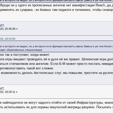
 и которого не видно, но у которого есть функция смотреть сквозь Завесу и уж тем более
 Вроде ни у одого из прописанных ангелов нет манифестации Reach, да 
рименять из сумрака - из боевых там поджоги и телекинез, чтобы сково
МТ.
20, 20:36:05 »
20, 18:19:05
и которого не видно, но у которого есть функция смотреть сквозь Завесу и уж тем более 
травит обыкновенных спецназовцев.
но так и поступает, когда может.
вила игры мешают проводить её в духе её же правил. Шпионская игра дол
аться стигматиком или ангелом. Если Б-М может просто послать невиди
ротивопоставить такой вот слежке.
возможность делать бестелесных слуг, мы повысим, простите за ругате
МТ.
0, 18:29:11 »
е наблюдатели не могут надолго отойти от своей Инфраструктуры, иначе
сть использовать их для охраны оккультной матрицы разумно. Посылать ш