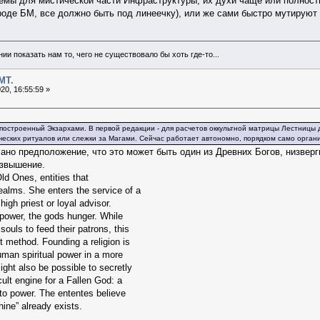
темы для мистической части Инфраструктуры, их духи чаще или полнос
роде БМ, все должно быть под линеечку), или же сами быстро мутируют
и показать нам то, чего не существовало бы хоть где-то...
МТ.
20, 16:55:59 »
построенный Экзархами. В первой редакции - для расчетов оккультной матрицы Лестницы д
еских ритуалов или слежки за Магами. Сейчас работает автономно, порядком само органи
но предположение, что это может быть один из Древних Богов, низверг
озвышение.
d Ones, entities that
ealms. She enters the service of a
igh priest or loyal advisor.
 power, the gods hunger. While
souls to feed their patrons, this
ent method. Founding a religion is
uman spiritual power in a more
might also be possible to secretly
ult engine for a Fallen God: a
 to power. The ententes believe
ine” already exists.