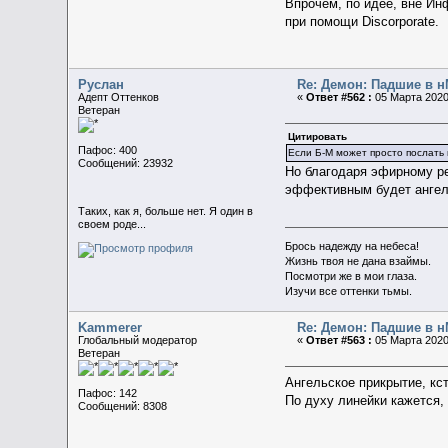
Впрочем, по идее, вне Ин
при помощи Discorporate.
Руслан
Re: Демон: Падшие в н
Адепт Оттенков
«
Ответ #562 :
05 Марта 2020,
Ветеран
Цитировать
Пафос: 400
Если Б-М может просто послать 
Сообщений: 23932
Но благодаря эфирному ре
эффективным будет ангел,
Таких, как я, больше нет. Я один в
своем роде...
Брось надежду на небеса!
Жизнь твоя не дана взаймы.
Посмотри же в мои глаза.
Изучи все оттенки тьмы.
Kammerer
Re: Демон: Падшие в н
Глобальный модератор
«
Ответ #563 :
05 Марта 2020,
Ветеран
Ангельское прикрытие, кс
Пафос: 142
По духу линейки кажется,
Сообщений: 8308