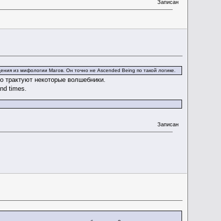
Записан
ния из мифологии Магов. Он точно не Ascended Being по такой логике.
го трактуют некоторые волшебники.
and times.
Записан