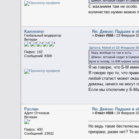
Шпион, который сидит в Сумраке
С жаханием там не особо.
количество нумин можно п
Kammerer
Re: Демон: Падшие в н
Глобальный модератор
«
Ответ #558 :
23 Февраля 20
Ветеран
Цитата: Holod от 23 Февраля 20
Пафос: 142
Нууу, вообще-то так и есть.
Сообщений: 8308
Шпион, который сидит в Сумраке 
пули в голову, то БМ скорее на
Я не говорю, что Б-М имен
Я говорю про то, что пра
любой статист может оказ
демоны, ничего не могут п
Если мы отключим у Б-Ма 
Руслан
Re: Демон: Падшие в н
Адепт Оттенков
«
Ответ #559 :
24 Февраля 202
Ветеран
Но ведь такие бестелесны
Пафос: 400
призраки, разве нет? То е
Сообщений: 23932