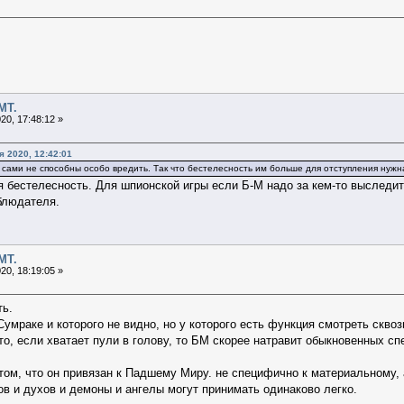
МТ.
20, 17:48:12 »
 2020, 12:42:01
сами не способны особо вредить. Так что бестелесность им больше для отступления нужн
я бестелесность. Для шпионской игры если Б-М надо за кем-то выследит
блюдателя.
МТ.
20, 18:19:05 »
ть.
мраке и которого не видно, но у которого есть функция смотреть сквоз
то, если хватает пули в голову, то БМ скорее натравит обыкновенных сп
м, что он привязан к Падшему Миру. не специфично к материальному, а
ов и духов и демоны и ангелы могут принимать одинаково легко.