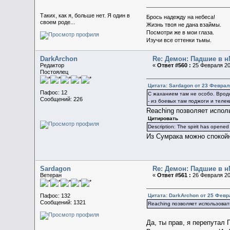
Таких, как я, больше нет. Я один в
Брось надежду на небеса!
своем роде...
Жизнь твоя не дана взаймы.
Посмотри же в мои глаза.
Изучи все оттенки тьмы.
DarkArchon
Re: Демон: Падшие в н
Редактор
«
Ответ #560 :
25 Февраля 20
Постоялец
Цитата: Sardagon от 23 Февраля
Пафос: 12
С жаханием там не особо. Вроде
Сообщений: 226
- из боевых там поджоги и телек
Reaching позволяет испол
Цитировать
Description: The spirit has opened
Из Сумрака можно спокой
Sardagon
Re: Демон: Падшие в н
Ветеран
«
Ответ #561 :
26 Февраля 20
Цитата: DarkArchon от 25 Февр
Пафос: 132
Сообщений: 1321
Reaching позволяет использоват
Да, ты прав, я перепутал 