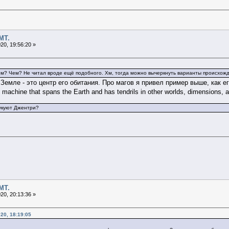
МТ.
20, 19:56:20 »
м? Чем? Не читал вроде ещё подобного. Хм, тогда можно вычеркнуть варианты происхожде
Земле - это центр его обитания. Про магов я привел пример выше, как е
l machine that spans the Earth and has tendrils in other worlds, dimensions, 
кукуют Джентри?
МТ.
20, 20:13:36 »
20, 18:19:05