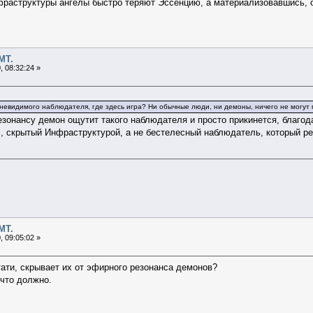
фраструктуры ангелы быстро теряют Эссенцию, а материализовавшись, о
МТ.
 08:32:24 »
невидимого наблюдателя, где здесь игра? Ни обычные люди, ни демоны, ничего не могут п
зонансу демон ощутит такого наблюдателя и просто прикинется, благод
 скрытый Инфраструктурой, а не бестелесный наблюдатель, который ре
МТ.
 09:05:02 »
тати, скрывает их от эфирного резонанса демонов?
 что должно.