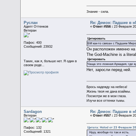
Знание - сила.
Руслан
Re: Демон: Падшие в н
Адепт Оттенков
«
Ответ #556 :
23 Февраля 20
Ветеран
Цитировать
Пафос: 400
БМ как-то связан с Падшим Миро
Сообщений: 23932
Он расположен именно на 
The God-Machine is a litera
Цитировать
Таких, как я, больше нет. Я один в
Чаща это ложная Аркадия, где 
своем роде...
Нет, заросли перед ней.
Брось надежду на небеса!
Жизнь твоя не дана взаймы.
Посмотри же в мои глаза.
Изучи все оттенки тьмы.
Sardagon
Re: Демон: Падшие в н
Ветеран
«
Ответ #557 :
23 Февраля 20
Цитата: Holod от 23 Февраля 20
Пафос: 132
Сообщений: 1321
Нууу, вообще-то так и есть.