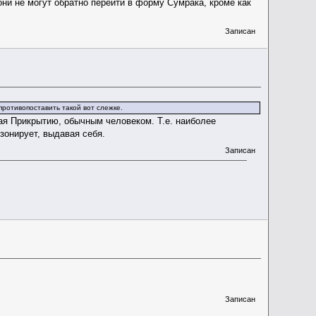
ни не могут обратно перейти в форму Сумрака, кроме как
Записан
ротивопоставить такой вот слежке.
ая Прикрытию, обычным человеком. Т.е. наиболее
зонирует, выдавая себя.
Записан
Записан