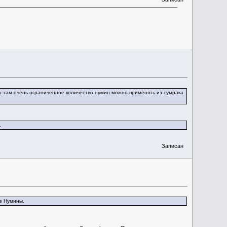
о там очень ограниченное количество нумин можно применять из сумрака
.
Записан
е Нумины.