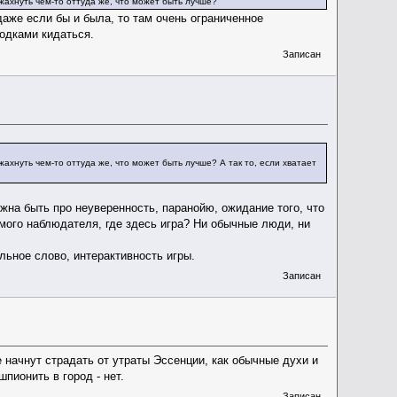
 жахнуть чем-то оттуда же, что может быть лучше?
даже если бы и была, то там очень ограниченное
родками кидаться.
Записан
жахнуть чем-то оттуда же, что может быть лучше? А так то, если хватает
жна быть про неуверенность, паранойю, ожидание того, что
мого наблюдателя, где здесь игра? Ни обычные люди, ни
льное слово, интерактивность игры.
Записан
 начнут страдать от утраты Эссенции, как обычные духи и
пионить в город - нет.
Записан