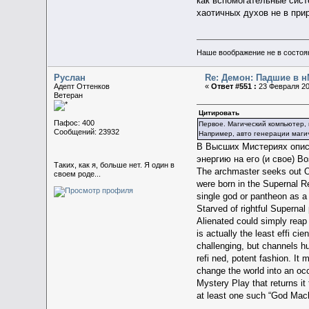
как вспомогательные сис
хаотичных духов не в при
Наше воображение не в состояни
Руслан
Re: Демон: Падшие в н
Адепт Оттенков
«
Ответ #551 :
23 Февраля 20
Ветеран
Цитировать
Пафос: 400
Первое. Магический компьютер, 
Сообщений: 23932
Например, авто генерации магич
В Высших Мистериях описа
энергию на его (и свое) В
Таких, как я, больше нет. Я один в
The archmaster seeks out Ol
своем роде...
were born in the Supernal R
single god or pantheon as a h
Starved of rightful Supernal
Alienated could simply reap 
is actually the least effi ci
challenging, but channels h
refi ned, potent fashion. It 
change the world into an occ
Mystery Play that returns it
at least one such “God Mach