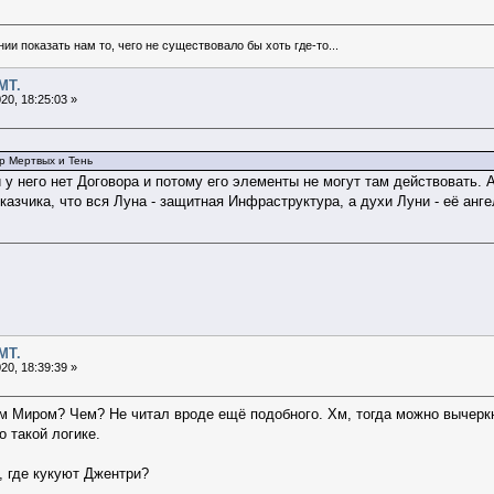
и показать нам то, чего не существовало бы хоть где-то...
МТ.
20, 18:25:03 »
ир Мертвых и Тень
 у него нет Договора и потому его элементы не могут там действовать. 
казчика, что вся Луна - защитная Инфраструктура, а духи Луни - её ан
МТ.
20, 18:39:39 »
м Миром? Чем? Не читал вроде ещё подобного. Хм, тогда можно вычерк
о такой логике.
 где кукуют Джентри?