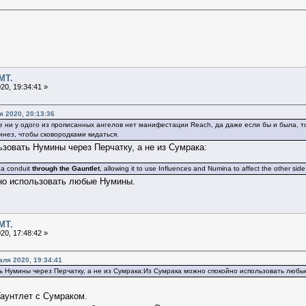
МТ.
20, 19:34:41 »
 2020, 20:13:36
 ни у одого из прописанных ангелов нет манифестации Reach, да даже если бы и была, т
инез, чтобы сковородками кидаться.
ьзовать Нумины через Перчатку, а не из Сумрака:
 a conduit
through the Gauntlet
, allowing it to use Influences and Numina to affect the other side
но использовать любые Нумины.
МТ.
20, 17:48:42 »
аля 2020, 19:34:41
ь Нумины через Перчатку, а не из Сумрака:Из Сумрака можно спокойно использовать любы
Гаунтлет с Сумраком.