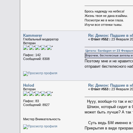
Брось надежду на небеса!
Жизнь твоя не дана взаймы.
Посмотри же в мои глаза.
Изучи все оттенки тьмы.
Kammerer
Re: Демон: Падшие в н
Глобальный модератор
«
Ответ #552 :
23 Февраля 20
Ветеран
Цитата: Sardagon от 23 Февраля
Пафос: 142
Впрочем, бестелесные ангелы и 
Сообщений: 8308
Поэтому мне и не нравитс
отправит бестелесного на
Holod
Re: Демон: Падшие в н
Ветеран
«
Ответ #553 :
23 Февраля 20
Пафос: 83
Нууу, вообще-то так и ес
Сообщений: 8927
Шпион, который сидит в Су
может быть лучше? А так 
Мистер Внимательность
Суть ведь БМ именно в то
Прикрытия в виде призрак