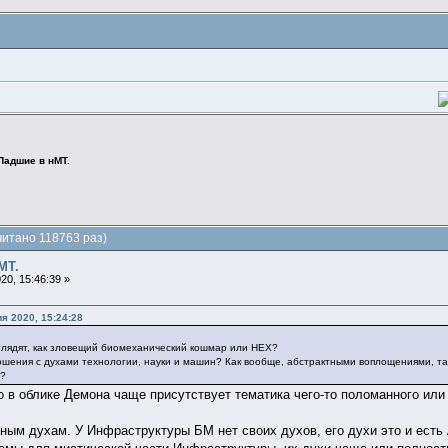
Падшие в нМТ.
читано 118763 раз)
МТ.
20, 15:46:39 »
я 2020, 15:24:28
лядят, как зловещий биомеханический кошмар или НЕХ?
ошения с духами технологии, науки и машин? Как вообще, абстрактными воплощениями, так 
е?
то в облике Демона чаще присутствует тематика чего-то поломанного или
льным духам. У Инфраструктуры БМ нет своих духов, его духи это и ест