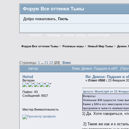
Форум Все оттенки Тьмы
Добро пожаловать,
Гость
НАЧАЛО
ПОМОЩЬ
ПОИСК
ВХОД
РЕГИСТРАЦИЯ
Форум Все оттенки Тьмы
>
Ролевые игры
>
Новый Мир Тьмы
>
Демон: 
Страницы:
1
...
21
22
[
23
]
Вниз
Автор
Тема: Демон: Падшие в нМТ. (Про
Holod
Re: Демон: Падшие в н
Ветеран
«
Ответ #550 :
23 Февраля 20
Цитата: MoonLight от 23 Феврал
Пафос: 83
Сообщений: 8927
Вопросы:
Лояльные БМ сущности тоже выг
Какие у БМ и его эмиссаров отн
призраком в чьем-то компьютер
Мистер Внимательность
1) Да. Хотя говориться, ч
2) Такие же как и к оста