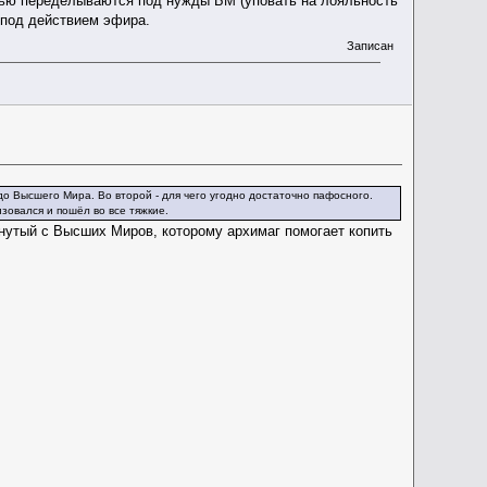
тью переделываются под нужды БМ (уповать на лояльность
 под действием эфира.
Записан
о Высшего Мира. Во второй - для чего угодно достаточно пафосного.
зовался и пошёл во все тяжкие.
нутый с Высших Миров, которому архимаг помогает копить