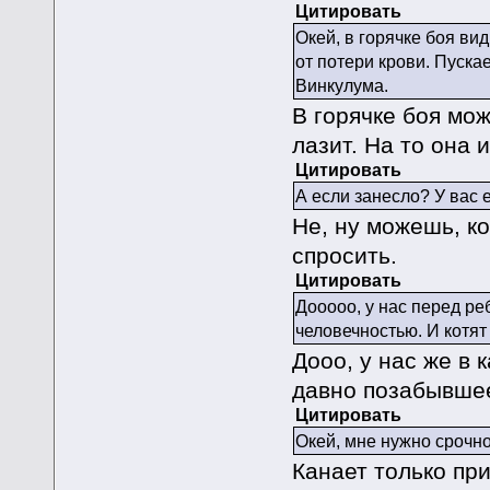
Цитировать
Окей, в горячке боя ви
от потери крови. Пуск
Винкулума.
В горячке боя мож
лазит. На то она и
Цитировать
А если занесло? У вас е
Не, ну можешь, ко
спросить.
Цитировать
Дооооо, у нас перед ре
человечностью. И котят 
Дооо, у нас же в
давно позабывшее
Цитировать
Окей, мне нужно срочно
Канает только пр