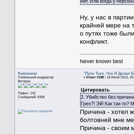
нет. Или когда у персо
Ну, у нас в парти
крайней мере на 
о путях тоже были
конфликт.
Never known best
Kammerer
"Пути Того, Что Я Делал
Глобальный модератор
«
Ответ #188 :
18 Июля 2013, 20:
Ветеран
Цитировать
Пафос: 142
2. Убийство без причин
Сообщений: 8308
Грех?! Эй! Как так-то? 
Причина - хотел 
болтовней мне ме
Причина - своим 