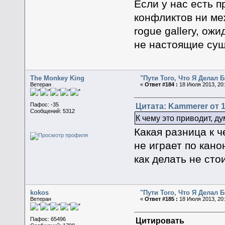
Если у нас есть п
конфликтов ни меж
rogue gallery, о
не настоящие сущ
The Monkey King
"Пути Того, Что Я Делал
Ветеран
«
Ответ #184 :
18 Июля 2013, 20:
Цитата: Kammerer от 1
Пафос: -35
Сообщений: 5312
К чему это приводит, д
Какая разница к ч
не играет по кан
как делать не ст
kokos
"Пути Того, Что Я Делал
Ветеран
«
Ответ #185 :
18 Июля 2013, 20:
Цитировать
Пафос: 65496