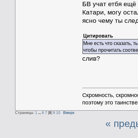
БВ учат етбя ещё
Катари, могу оста
ясно чему ты сле
Цитировать
Мне есть что сказать, 
чтобы прочитать соот
слив?
Скромность, скромнос
поэтому это таинстве
Страницы:
1
...
6
7
[
8
]
9
10
Вверх
« пред