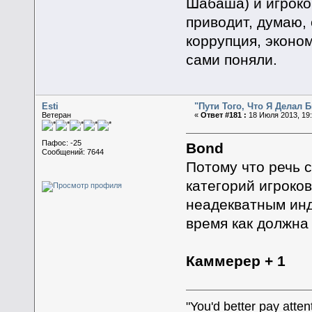
Шабаша) и игроков
приводит, думаю,
коррупция, эконом
сами поняли.
Esti
"Пути Того, Что Я Делал
Ветеран
«
Ответ #181 :
18 Июля 2013, 19:
Пафос: -25
Bond
Сообщений: 7644
Потому что речь 
категорий игроков
неадекватным инд
время как должна
Каммерер + 1
"You'd better pay atte