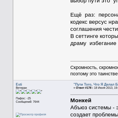
выбор пути это у
Ещё раз: персона
кодекс версус нр
соглашения чести
В сеттинге котор
драму избегание 
Скромность, скромнос
поэтому это таинстве
Esti
"Пути Того, Что Я Делал
Ветеран
«
Ответ #178 :
18 Июля 2013, 19:
Пафос: -25
Монкей
Сообщений: 7644
Абъюз системы - э
создает проблем