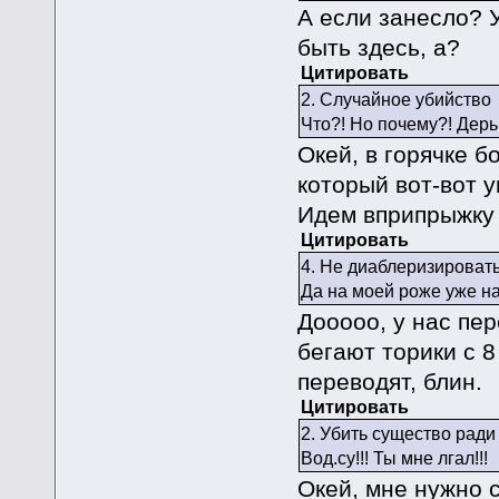
А если занесло? У
быть здесь, а?
Цитировать
2. Случайное убийство
Что?! Но почему?! Дерь
Окей, в горячке б
который вот-вот у
Идем вприпрыжку
Цитировать
4. Не диаблеризироват
Да на моей роже уже 
Дооооо, у нас пе
бегают торики с 8
переводят, блин.
Цитировать
2. Убить существо ради
Вод.су!!! Ты мне лгал!!!
Окей, мне нужно 