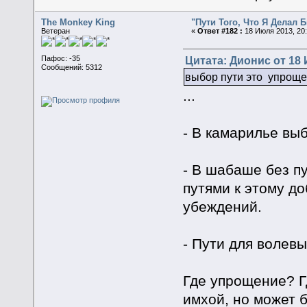
The Monkey King
"Пути Того, Что Я Делал
Ветеран
«
Ответ #182 :
18 Июля 2013, 20:
Цитата: Дионис от 18 
Пафос: -35
Сообщений: 5312
выбор пути это упроще
...
- В камарилье выб
- В шабаше без пу
путями к этому д
убеждений.
- Пути для волев
Где упрощение? Г
имхой, но может 