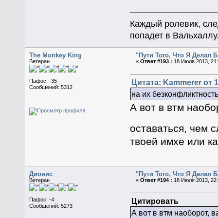
Каждый ролевик, сле
попадет в Вальхаллу
The Monkey King
"Пути Того, Что Я Делал
Ветеран
«
Ответ #193 :
18 Июля 2013, 21:
Цитата: Kammerer от 1
Пафос: -35
Сообщений: 5312
на их безконфликтност
А вот в втм наоб
оставаться, чем 
твоей имхе или к
Дионис
"Пути Того, Что Я Делал
Ветеран
«
Ответ #194 :
18 Июля 2013, 22:
Цитировать
Пафос: -4
Сообщений: 5273
А вот в втм наоборот, 