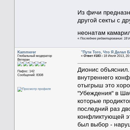
Из фичи предназн
другой секты с др
неонатам камари
«
Последнее редактирование: 18 И
Kammerer
"Пути Того, Что Я Делал
Глобальный модератор
«
Ответ #183 :
18 Июля 2013, 20:
Ветеран
Дионис объяснил.
Пафос: 142
Сообщений: 8308
внутреннего конф
отыгрыш это хор
"Убеждения" в Ша
которые продиктов
последний раз дв
конфликтующей эти
был выбор - нару