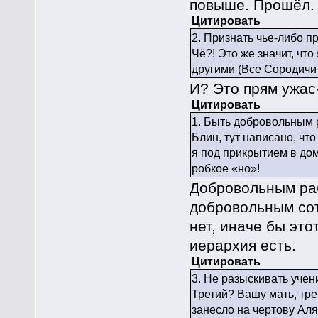
повыше. Прошёл.
Цитировать
2. Признать чье-либо п
Чё?! Это же значит, ч
другими (Все Сородичи
И? Это прям ужас
Цитировать
1. Быть добровольным
Блин, тут написано, ч
я под прикрытием в до
робкое «но»!
Добровольным раб
добровольным со
нет, иначе бы эт
иерархия есть.
Цитировать
3. Не разыскивать учен
Третий? Вашу мать, тре
занесло на чертову Аля