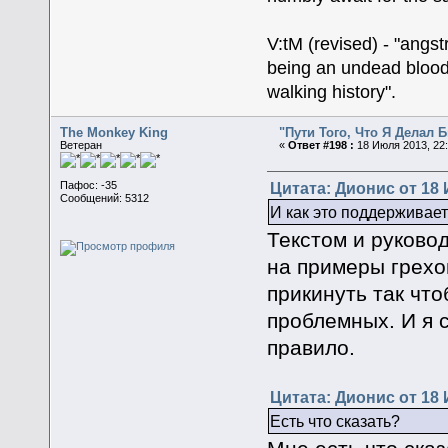
V:tM (revised) - "angs
being an undead blood
walking history".
The Monkey King
"Пути Того, Что Я Делал
Ветеран
«
Ответ #198 :
18 Июля 2013, 22:
Цитата: Дионис от 18 
Пафос: -35
Сообщений: 5312
И как это поддерживае
Текстом и руково
на примеры грехо
прикинуть так что
проблемных. И я 
правило.
Цитата: Дионис от 18 
Есть что сказать?