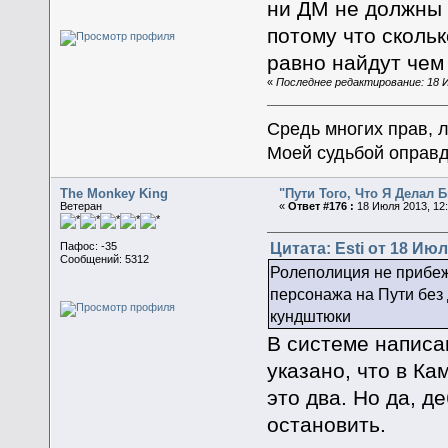
ни ДМ не должны 
потому что скольк
равно найдут чем
«
Последнее редактирование: 18 И
Средь многих прав, 
Моей судьбой оправд
The Monkey King
"Пути Того, Что Я Делал
Ветеран
«
Ответ #176 :
18 Июля 2013, 12:
Цитата: Esti от 18 Июл
Пафос: -35
Сообщений: 5312
Ролеполиция не прибежи
персонажа на Пути без 
кундштюки
В системе написан
указано, что в К
это два. Но да, д
остановить.