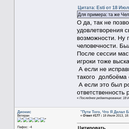
Цитата: Esti от 18 Июл
Для примера: та же Чел
О да, так не позв
удовлетворения с
возможности. Ну п
человечности. Была
После сессии маст
игроки тоже выск
А если не исправ
такого долбоёма 
А если это был ро
ответственность р
«
Последнее редактирование: 18 И
Дионис
"Пути Того, Что Я Делал
Ветеран
«
Ответ #177 :
18 Июля 2013, 18:
Цитировать
Пафос: -4