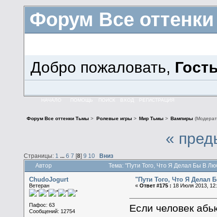
Форум Все оттенк
Добро пожаловать,
Гост
НАЧАЛО
ПОМОЩЬ
ПОИСК
ВХОД
РЕГИСТРАЦИЯ
Форум Все оттенки Тьмы
>
Ролевые игры
>
Мир Тьмы
>
Вампиры
(Модерат
« пред
Страницы:
1
...
6
7
[
8
]
9
10
Вниз
Автор
Тема: "Пути Того, Что Я Делал Бы В Л
ChudoJogurt
"Пути Того, Что Я Делал
Ветеран
«
Ответ #175 :
18 Июля 2013, 12:
Пафос: 63
Если человек абью
Сообщений: 12754