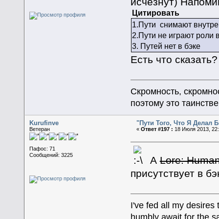
исчезнут) Напоми
Цитировать
1.Пути снимают внутре
2.Пути не играют роли 
3. Путей нет в бэке
Есть что сказать?
Скромность, скромнос
поэтому это таинстве
Kurufinve
"Пути Того, Что Я Делал
Ветеран
«
Ответ #197 :
18 Июля 2013, 22:
Пафос: 71
Сообщений: 3225
А
Lore: Huma
присутствует в бэ
I've fed all my desire
humbly await for the sa