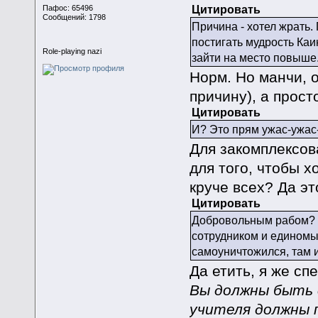
Цитировать
Пафос: 65496
Сообщений: 1798
Причина - хотел жрать.
постигать мудрость Ка
Role-playing nazi
зайти на место повыше
Норм. Но манчи, 
причину), а просто
Цитировать
И? Это прям ужас-ужас
Для закомплексов
для того, чтобы 
круче всех? Да эт
Цитировать
Добровольным рабом? А
сотрудником и единомы
самоуничтожился, там и
Да етить, я же сп
Вы должны быть 
учителя должны 