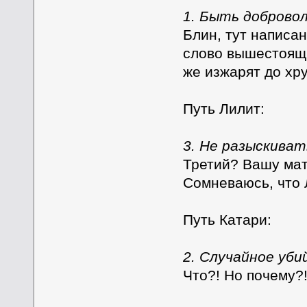
1. Быть доброво
Блин, тут написа
слово вышестоящи
же изжарят до хр
Путь Лилит:
3. Не разыскива
Третий? Вашу мать
Сомневаюсь, что 
Путь Катари:
2. Случайное уб
Что?! Но почему?