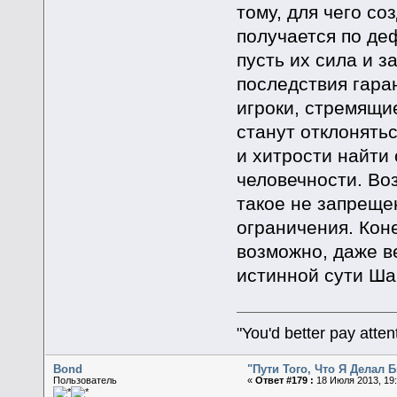
тому, для чего со
получается по де
пусть их сила и з
последствия гара
игроки, стремящи
станут отклонятьс
и хитрости найти
человечности. Во
такое не запрещен
ограничения. Коне
возможно, даже в
истинной сути Ша
"You'd better pay atte
Bond
"Пути Того, Что Я Делал
Пользователь
«
Ответ #179 :
18 Июля 2013, 19: