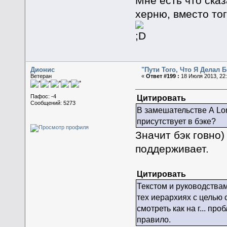
Мне есть что ска
херню, вместо то
Дионис
"Пути Того, Что Я Делал
Ветеран
«
Ответ #199 :
18 Июля 2013, 22:
Цитировать
Пафос: -4
Сообщений: 5273
В замешательстве А Lor
присутствует в бэке?
Значит бэк говно)
поддерживает.
Цитировать
Текстом и руководствам
тех иерархиях с целью 
смотреть как на г... пр
правило.