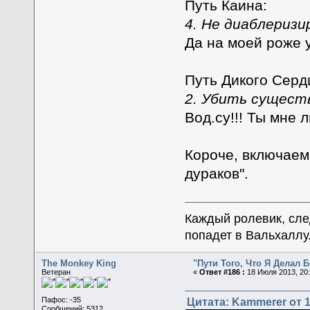
Путь Каина:
4. Не диаблеризи
Да на моей роже
Путь Дикого Серд
2. Убить существ
Вод.су!!! Ты мне л
Короче, включаем 
дураков".
Каждый ролевик, сле
попадет в Вальхаллу
The Monkey King
"Пути Того, Что Я Делал
Ветеран
«
Ответ #186 :
18 Июля 2013, 20:
Цитата: Kammerer от 1
Пафос: -35
Сообщений: 5312