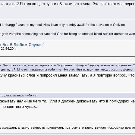
 картинка? Я только цветную с обложки встречал. Эта как-то атмосферне
d Lethargg feasts on my soul. Now i can only humbly await for the salvation in Oblivion.
er-goth vampire bemoaning her fate and God for being an undead blood-sucker cursed to wande
ал Бы В Любом Случае"
 22:54:20 »
 Это тоже самое, что последователь Внутреннего фокуса будет доказывать гаргулье на С
ля путей. Мне они нравятся, а тебе - нет. Но это, чёрт возьми, не повод засорять форум.
кучу красивых слов и попросил меня замолчать. а я повторю вопрос. что
это доказываешь либо нет.
казывать наличие чего то. Или я должен доказывать что в помидорах не
 непонятного чувака.
 украшает, а таинственность привлекает, поэтому это таинственная и скромная подпи