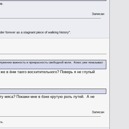
е.
Записан
r forever as a stagnant piece of walking history".
лужении важность и прекрасность свободной воли. Кокос уже показывал
 же в ёнм таого восхитительного? Поверь я не глупый
ту мяса? Покажи мне в бэке крутую роль путей. А не
Записан
сь.