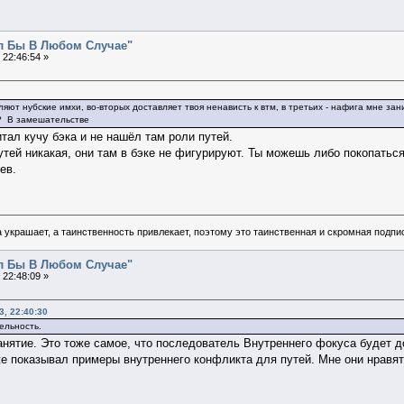
ал Бы В Любом Случае"
 22:46:54 »
ляют нубские имхи, во-вторых доставляет твоя ненависть к втм, в третьих - нафига мне з
? В замешательстве
тал кучу бэка и не нашёл там роли путей.
утей никакая, они там в бэке не фигурируют. Ты можешь либо покопаться 
ев.
 украшает, а таинственность привлекает, поэтому это таинственная и скромная подпи
ал Бы В Любом Случае"
 22:48:09 »
, 22:40:30
тельность.
нятие. Это тоже самое, что последователь Внутреннего фокуса будет д
 показывал примеры внутреннего конфликта для путей. Мне они нравятся,