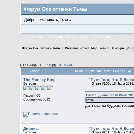
Форум Все оттенки Тьмы
Добро пожаловать,
Гость
НАЧАЛО
ПОМОЩЬ
ПОИСК
ВХОД
РЕГИСТРАЦИЯ
Форум Все оттенки Тьмы
>
Ролевые игры
>
Мир Тьмы
>
Вампиры
(Моде
Страницы:
1
...
7
8
[
9
]
10
Вниз
Автор
Тема: "Пути Того, Что Я Делал Бы
The Monkey King
"Пути Того, Что Я Дел
Ветеран
«
Ответ #200 :
18 Июля 2013,
Цитата: Дионис от 18 Июля 2013
Пафос: -35
Сообщений: 5312
слив?
да, пока ты будешь говор
Дионис
"Пути Того, Что Я Дел
Ветеран
«
Ответ #201 :
18 Июля 2013,