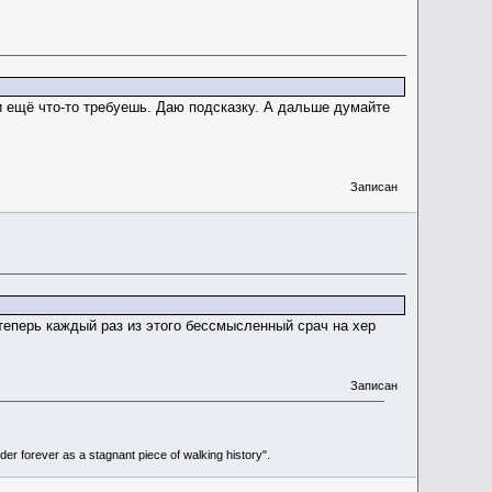
и ещё что-то требуешь. Даю подсказку. А дальше думайте
Записан
 теперь каждый раз из этого бессмысленный срач на хер
Записан
r forever as a stagnant piece of walking history".