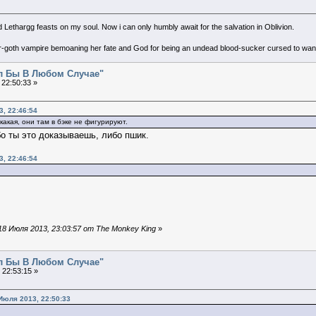
d Lethargg feasts on my soul. Now i can only humbly await for the salvation in Oblivion.
er-goth vampire bemoaning her fate and God for being an undead blood-sucker cursed to wande
ал Бы В Любом Случае"
22:50:33 »
, 22:46:54
икакая, они там в бэке не фигурируют.
бо ты это доказываешь, либо пшик.
, 22:46:54
8 Июля 2013, 23:03:57 от The Monkey King
»
ал Бы В Любом Случае"
 22:53:15 »
Июля 2013, 22:50:33