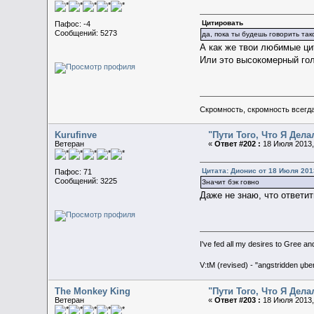
Цитировать
Пафос: -4
Сообщений: 5273
да, пока ты будешь говорить так
А как же твои любимые ци
Или это высокомерный го
Скромность, скромность всегда
Kurufinve
"Пути Того, Что Я Дел
Ветеран
«
Ответ #202 :
18 Июля 2013,
Цитата: Дионис от 18 Июля 2013
Пафос: 71
Сообщений: 3225
Значит бэк говно
Даже не знаю, что ответить
I've fed all my desires to Gree an
V:tM (revised) - "angstridden џb
The Monkey King
"Пути Того, Что Я Дел
Ветеран
«
Ответ #203 :
18 Июля 2013,