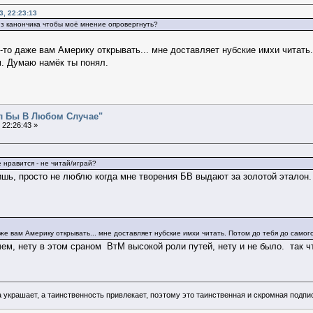
, 22:23:13
из канончика чтобы моё мнение опровергнуть?
к-то даже вам Америку открывать... мне доставляет нубские имхи читать
. Думаю намёк ты понял.
ал Бы В Любом Случае"
 22:26:43 »
е нравится - не читай/играй?
ришь, просто не люблю когда мне творения БВ выдают за золотой эталон.
аже вам Америку открывать... мне доставляет нубские имхи читать. Потом до тебя до сам
чем, нету в этом сраном ВтМ высокой роли путей, нету и не было. так ч
 украшает, а таинственность привлекает, поэтому это таинственная и скромная подпи