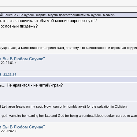
ой нонсенс и не будешь шарить в путях просветления втм ты будешь в сливе.
таты из канончика чтобы моё мнение опровергнуть?
лословный пиздёжь?
 украшает, а таинственность привлекает, поэтому это таинственная и скромная подпи
ал Бы В Любом Случае"
 22:24:01 »
, 22:21:14
... Не нравится - не читай/играй?
d Lethargg feasts on my soul. Now i can only humbly await for the salvation in Oblivion.
er-goth vampire bemoaning her fate and God for being an undead blood-sucker cursed to wande
ал Бы В Любом Случае"
 22:25:02 »