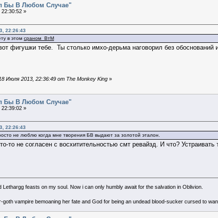
ал Бы В Любом Случае"
 22:30:52 »
, 22:26:43
ету в этом
сраном ВтМ
вот фигушки тебе. Ты столько имхо-дерьма наговорил без обоснований 
8 Июля 2013, 22:36:49 от The Monkey King
»
ал Бы В Любом Случае"
 22:39:02 »
, 22:26:43
просто не люблю когда мне творения БВ выдают за золотой эталон.
кто-то не согласен с восхитительностью смт ревайзд. И что? Устраивать
d Lethargg feasts on my soul. Now i can only humbly await for the salvation in Oblivion.
er-goth vampire bemoaning her fate and God for being an undead blood-sucker cursed to wande