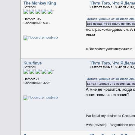
The Monkey King
"Пути Того, Что Я Дел
Ветеран
«
Ответ #205 :
18 Июля 2013,
Цитата: Дионис от 18 Июля 2013
Пафос: -35
Сообщений: 5312
Всё проще, тебе крыть нечем, н
лол, раскомандовался. А 
сами.
«
Последнее редактирование: 1
Kurufinve
"Пути Того, Что Я Дел
Ветеран
«
Ответ #206 :
18 Июля 2013,
Цитата: Дионис от 18 Июля 2013
Пафос: 71
Сообщений: 3225
да так и делаю , не поверишь, 
А мне не нравится, когда 
знает сколько страниц?
I've fed all my desires to Gree an
V:tM (revised) - "angstridden џb