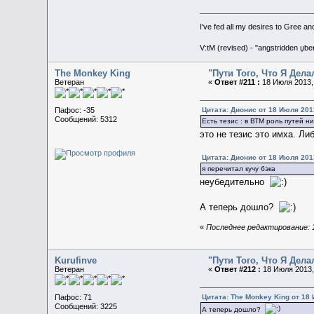
I've fed all my desires to Gree an
V:tM (revised) - "angstridden џb
The Monkey King
"Пути Того, Что Я Дел
Ветеран
«
Ответ #211 :
18 Июля 2013, 
Цитата: Дионис от 18 Июля 2013
Пафос: -35
Сообщений: 5312
Есть тезис : в ВТМ роль путей н
это не тезис это имха. Ли
Цитата: Дионис от 18 Июля 2013
я перечитал кучу бэка
неубедительно
А теперь дошло?
«
Последнее редактирование: 1
Kurufinve
"Пути Того, Что Я Дел
Ветеран
«
Ответ #212 :
18 Июля 2013,
Цитата: The Monkey King от 18 
Пафос: 71
Сообщений: 3225
А теперь дошло?