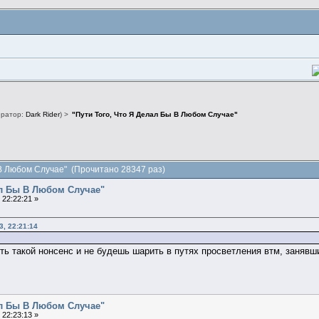
ратор:
Dark Rider
) >
"Пути Того, Что Я Делал Бы В Любом Случае"
 В Любом Случае" (Прочитано 28347 раз)
ал Бы В Любом Случае"
 22:22:21 »
, 22:21:14
ить такой нонсенс и не будешь шарить в путях просветления втм, занявш
ал Бы В Любом Случае"
 22:23:13 »