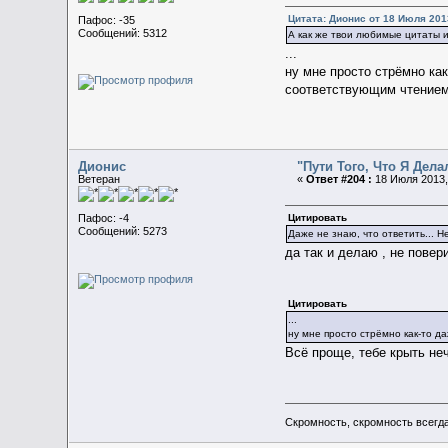
Цитата: Дионис от 18 Июля 2013
Пафос: -35
Сообщений: 5312
А как же твои любимые цитаты 
...
ну мне просто стрёмно ка
соответствующим чтением
Дионис
"Пути Того, Что Я Дел
Ветеран
«
Ответ #204 :
18 Июля 2013,
Цитировать
Пафос: -4
Сообщений: 5273
Даже не знаю, что ответить... Н
да так и делаю , не пове
Цитировать
...
ну мне просто стрёмно как-то д
Всё проще, тебе крыть не
Скромность, скромность всегда