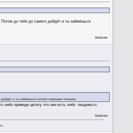
. Потом до тебя до самого дойдёт и ты займёшься
Записан
ого дойдёт и ты займёшься соответствующим чтением.
то либо приведи цитату что оин есть либо пиздимссс.
Записан
сь.