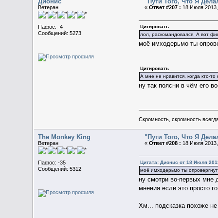
Дионис
"Пути Того, Что Я Дел
Ветеран
«
Ответ #207 :
18 Июля 2013,
Цитировать
Пафос: -4
Сообщений: 5273
лол, раскомандовался. А вот фи
моё имходерьмо ты опров
Цитировать
А мне не нравится, когда кто-то
ну так поясни в чём его в
Скромность, скромность всегда
The Monkey King
"Пути Того, Что Я Дел
Ветеран
«
Ответ #208 :
18 Июля 2013,
Цитата: Дионис от 18 Июля 2013
Пафос: -35
Сообщений: 5312
моё имходерьмо ты опровергну
ну смотри во-первых мне 
мнения если это просто 
Хм... подсказка похоже не