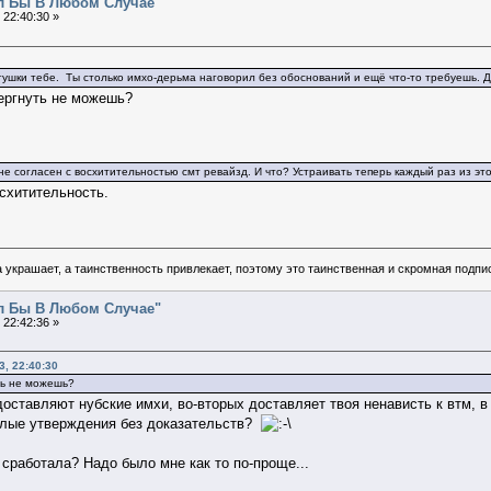
ал Бы В Любом Случае"
 22:40:30 »
гушки тебе. Ты столько имхо-дерьма наговорил без обоснований и ещё что-то требуешь. Д
ергнуть не можешь?
 не согласен с восхитительностью смт ревайзд. И что? Устраивать теперь каждый раз из эт
осхитительность.
 украшает, а таинственность привлекает, поэтому это таинственная и скромная подпи
ал Бы В Любом Случае"
 22:42:36 »
, 22:40:30
ть не можешь?
доставляют нубские имхи, во-вторых доставляет твоя ненависть к втм, в
голые утверждения без доказательств?
 сработала? Надо было мне как то по-проще...