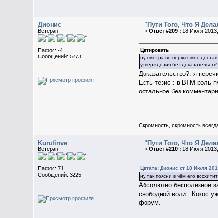
Дионис
"Пути Того, Что Я Дел
Ветеран
«
Ответ #209 :
18 Июля 2013,
Цитировать
Пафос: -4
Сообщений: 5273
ну смотри во-первых мне достав
утверждения без доказательств
Доказательство?: я перечи
Есть тезис : в ВТМ роль п
остальное без комментари
Скромность, скромность всегда
Kurufinve
"Пути Того, Что Я Дел
Ветеран
«
Ответ #210 :
18 Июля 2013,
Цитата: Дионис от 18 Июля 2013
Пафос: 71
Сообщений: 3225
ну так поясни в чём его восхити
Абсолютно бесполезное за
свободной воли. Кокос уже
форум.