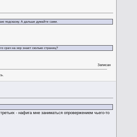
аю подсказку. А дальше думайте сами.
ого срач на хер знает сколько страниц?
Записан
сь.
 третьих - нафига мне заниматься опровержением чьего-то