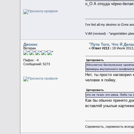
о_О А откуда чёрно-белая
I've fed all my desires to Gree an
V:tM (revised) - "angstridden џb
Дионис
"Пути Того, Что Я Дел
Ветеран
«
Ответ #213 :
18 Июля 2013,
Цитировать
Пафос: -4
Сообщений: 5273
Абсолютно бесполезное занятие.
примеры внутреннего конфликта д
Нет, ты просто наговорил 
человек я пойму.
Цитировать
это не тезис это имха. Либо ты 
Как бы обычно принято до
вставляй унылые картинки
Скромность, скромность всегда