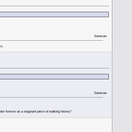
Записан
сь.
Записан
r forever as a stagnant piece of walking history".