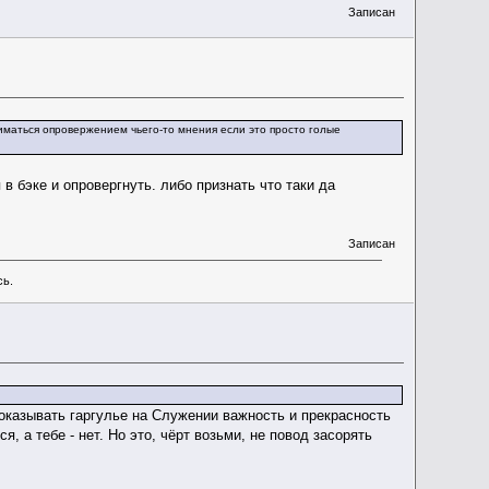
Записан
аниматься опровержением чьего-то мнения если это просто голые
в бэке и опровергнуть. либо признать что таки да
Записан
сь.
оказывать гаргулье на Служении важность и прекрасность
 а тебе - нет. Но это, чёрт возьми, не повод засорять