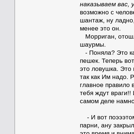
наказываем вас,
возможно с челов
шантаж, ну ладно
менее это он.
Морриган, отошл
шаурмы.
- Поняла? Это ка
пешек. Теперь вот
это ловушка. Это
так как Им надо. 
главное правило в
тебя ждут враги!!
самом деле намно
- И вот поэээтом
парни, ану закры
это время и вним