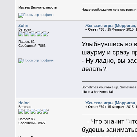
Мистер Внимательность
Наше воображение не в состоянии п
Zohri
Женские игры (Морриган, 
Ветеран
«
Ответ #68 :
15 Февраля 2015, 1
Пафос: 62
Улыбнувшись во в
Сообщений: 7063
шаурму и сразу п
- Ну ладно, вы за
делать?!
Sometimes you wake up. Sometimes the 
Life is a horizontal fall.
Holod
Женские игры (Морриган, 
Ветеран
«
Ответ #69 :
15 Февраля 2015, 1
Пафос: 83
- Что значит "чт
Сообщений: 8927
будешь заниматься