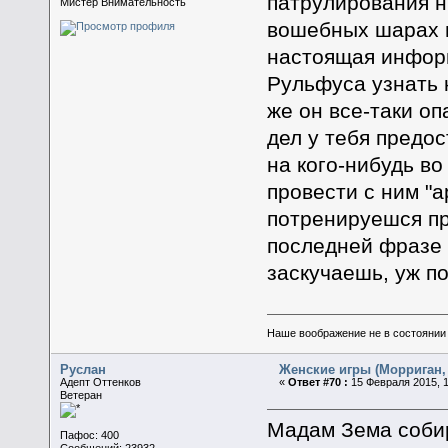
патрулирования н
Мистер Внимательность
вошебных шарах в
настоящая информ
Рульфуса узнать 
же он все-таки оп
дел у тебя предос
на кого-нибудь во
провести с ним "
потренируешся пр
последней фразе 
заскучаешь, уж п
Наше воображение не в состоянии п
Руслан
Женские игры (Морриган, 
Адепт Оттенков
«
Ответ #70 :
15 Февраля 2015, 1
Ветеран
Мадам Зема собир
Пафос: 400