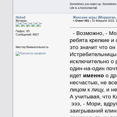
Sometimes you wake up. Sometimes the 
Life is a horizontal fall.
Holod
Женские игры (Морриган, 
Ветеран
«
Ответ #61 :
15 Февраля 2015, 1
Пафос: 83
- Возможно, - Мо
Сообщений: 8927
ребята крепкие и 
это значит что он
Мистер Внимательность
Истребительницы к
исключительно о 
один-на-один поч
идет
именно
о др
несчастью, не вс
лицом к лицу, и н
А учитывая, что К
эээ, - Мори, вдру
заигрываний клинг