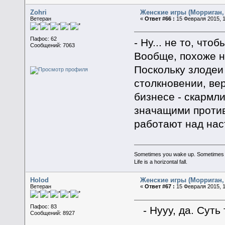
Zohri
Женские игры (Морриган, 
Ветеран
«
Ответ #66 :
15 Февраля 2015, 1
Пафос: 62
- Ну... не то, что
Сообщений: 7063
Вообще, похоже н
Поскольку злодеи
столкновении, ве
бизнесе - скармл
значащими против
работают над нас
Sometimes you wake up. Sometimes the 
Life is a horizontal fall.
Holod
Женские игры (Морриган, 
Ветеран
«
Ответ #67 :
15 Февраля 2015, 1
Пафос: 83
- Нууу, да. Суть
Сообщений: 8927