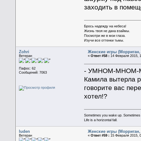
заходить в помещ
Брось надежду на небеса!
Жизнь твоя не дана взаймы.
Посмотри же в мои глаза.
Изучи все оттенки тьмы.
Zohri
Женские игры (Морриган, 
Ветеран
«
Ответ #58 :
14 Февраля 2015, 1
Пафос: 62
- УМНОМ-МНОМ-МН
Сообщений: 7063
Камила вытерла ро
говорите вас пере
хотел!?
Sometimes you wake up. Sometimes the 
Life is a horizontal fall.
luden
Женские игры (Морриган, 
Ветеран
«
Ответ #59 :
15 Февраля 2015, 0