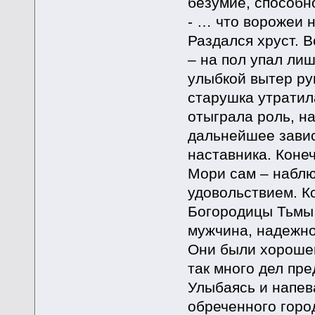
безумие, способн
- … что ворожеи н
Раздался хруст. В
– на пол упал ли
улыбкой вытер ру
старушка утратил
отыграла роль, н
дальнейшее завис
наставника. Коне
Мори сам – наблю
удовольствием. Ко
Богородицы Тьмы, 
мужчина, надежно
Они были хорошен
так много дел пр
Улыбаясь и напев
обреченного горо