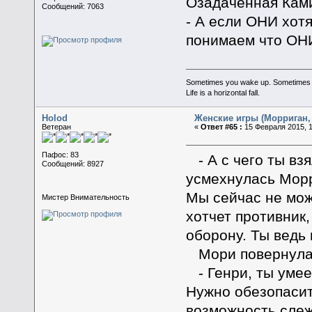
Озадаченная Ками
Сообщений: 7063
- А если ОНИ хот
понимаем что ОНИ
Sometimes you wake up. Sometimes the 
Life is a horizontal fall.
Holod
Женские игры (Морриган, 
Ветеран
«
Ответ #65 :
15 Февраля 2015, 1
Пафос: 83
- А с чего ты вз
Сообщений: 8927
усмехнулась Морр
Мы сейчас не мож
Мистер Внимательность
хотчет противник,
оборону. Ты ведь
Мори повернулас
- Генри, ты умее
Нужно обезопасит
возможность слежк