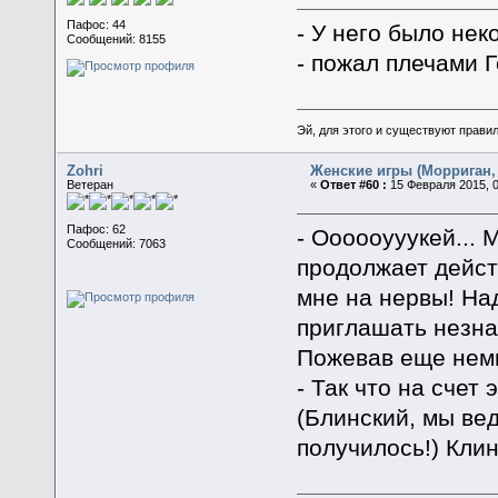
Пафос: 44
- У него было не
Сообщений: 8155
- пожал плечами Г
Эй, для этого и существуют прави
Zohri
Женские игры (Морриган, 
Ветеран
«
Ответ #60 :
15 Февраля 2015, 0
Пафос: 62
- Оооооууукей... 
Сообщений: 7063
продолжает дейст
мне на нервы! На
приглашать незна
Пожевав еще немн
- Так что на счет
(Блинский, мы ве
получилось!) Кли