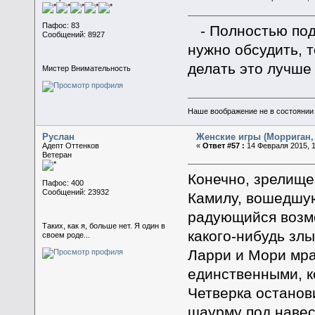
Пафос: 83
- Полностью под
Сообщений: 8927
нужно обсудить, т
делать это лучше
Мистер Внимательность
Наше воображение не в состоянии п
Руслан
Женские игры (Морриган, 
Адепт Оттенков
«
Ответ #57 :
14 Февраля 2015, 1
Ветеран
Конечно, зрелище
Пафос: 400
Сообщений: 23932
Камилу, вошедшую
радующийся возмо
Таких, как я, больше нет. Я один в
какого-нибудь зл
своем роде...
Ларри и Мори мра
единственными, к
Четверка останов
шаурму под навес