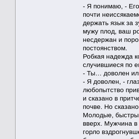
- Я понимаю, - Ег
почти неиссякаем
держать язык за 
мужу плод, ваш р
несдержан и поро
постоянством.
Робкая надежда к
случившиеся по е
- Ты… доволен ил
- Я доволен, - гл
любопытство прив
и сказано в прит
почве. Но сказан
Молодые, быстрые
вверх. Мужчина в
горло вздрогнувше