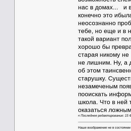
нас в домах... и
конечно это ибыл
неосознанно пробо
тебе, но еще и в 
такой вариант по
хорошо бы превра
старая никому не 
не лишним. Ну, а
об этом таинсвен
старушку. Сущест
незамеченым появ
пооискать информ
школа. Что в ней 
оказаться ложным 
«
Последнее редактирование: 15 Ф
Наше воображение не в состоянии п