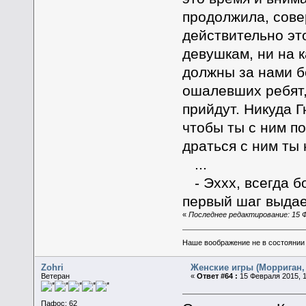
продолжила, сове
действительно эт
девушкам, ни на 
должны за нами бе
ошалевших ребят, 
прийдут. Никуда Г
чтобы ты с ним п
драться с ним ты 
...
- Эххх, всегда б
первый шаг выдае
«
Последнее редактирование: 15 Ф
Наше воображение не в состоянии п
Zohri
Женские игры (Морриган, 
Ветеран
«
Ответ #64 :
15 Февраля 2015, 1
Пафос: 62