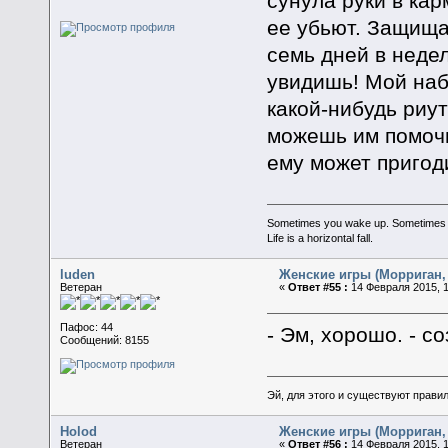
сунула руки в ка
ее убьют. Защища
семь дней в недел
увидишь! Мой наб
какой-нибудь риута
можешь им помоч
ему может пригоди
Sometimes you wake up. Sometimes the 
Life is a horizontal fall.
luden
Женские игры (Морриган, 
Ветеран
«
Ответ #55 :
14 Февраля 2015, 1
Пафос: 44
- Эм, хорошо. - 
Сообщений: 8155
Эй, для этого и существуют прави
Holod
Женские игры (Морриган, 
Ветеран
«
Ответ #56 :
14 Февраля 2015, 1