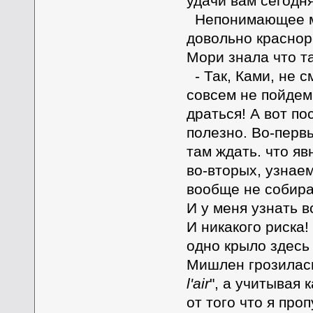
удачи вам сегодня
Непонимающее мо
довольно краснор
Мори знала что та
- Так, Ками, не с
совсем не пойдем
драться! А вот по
полезно. Во-первы
там ждать. что яв
во-вторых, узнаем
вообще не собира
И у меня узнать в
И никакого риска!
одно крыло здесь
Мишлен грозилась
l'air
", а учитывая 
от того что я про