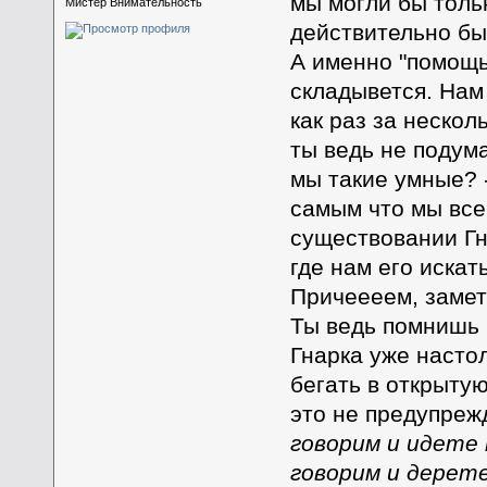
мы могли бы толь
Мистер Внимательность
действительно бы
А именно "помощью
складывется. На
как раз за нескол
ты ведь не подум
мы такие умные? -
самым что мы все 
существовании Гн
где нам его искат
Причеееем, замет
Ты ведь помнишь 
Гнарка уже настол
бегать в открытую
это не предупрежд
говорим и идете 
говорим и дерете