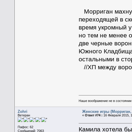
Морриган махнула
переходящей в ск
время укромный у
но тем не менее 
две черные ворон
Южного Кладбища,
остальными в сто
//ХП между воро
Наше воображение не в состоянии п
Zohri
Женские игры (Морриган, 
Ветеран
«
Ответ #74 :
16 Февраля 2015, 1
Пафос: 62
Камила хотела был
Сообщений: 7063