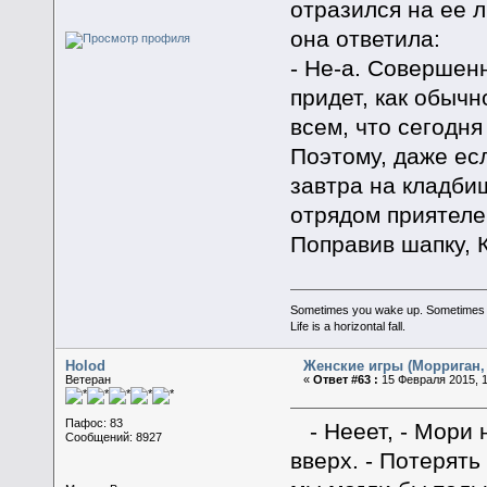
отразился на ее л
она ответила:
- Не-а. Совершен
придет, как обыч
всем, что сегодня
Поэтому, даже есл
завтра на кладбищ
отрядом приятеле
Поправив шапку, 
Sometimes you wake up. Sometimes the 
Life is a horizontal fall.
Holod
Женские игры (Морриган, 
Ветеран
«
Ответ #63 :
15 Февраля 2015, 1
Пафос: 83
- Нееет, - Мори 
Сообщений: 8927
вверх. - Потерять