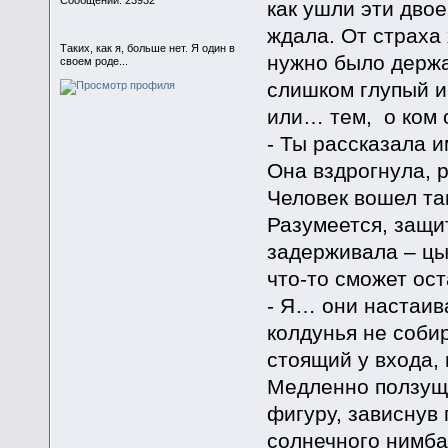
Сообщений: 23932
как ушли эти двое
ждала. От страха
Таких, как я, больше нет. Я один в
нужно было держа
своем роде...
слишком глупый и
или… тем, о ком 
- Ты рассказала 
Она вздрогнула, 
Человек вошел так
Разумеется, защи
задерживала – цы
что-то сможет ост
- Я… они настаива
колдунья не соби
стоящий у входа, 
Медленно ползуще
фигуру, зависнув 
солнечного нимба