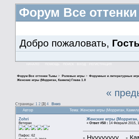
Форум Все оттенк
Добро пожаловать,
Гост
НАЧАЛО
ПОМОЩЬ
ПОИСК
ВХОД
РЕГИСТРАЦИЯ
Форум Все оттенки Тьмы
>
Ролевые игры
>
Форумные и литературные иг
Женские игры (Морриган, Камила) Глава 1.0
« пред
Страницы:
1
2
[
3
]
4
Вниз
Автор
Тема: Женские игры (Морриган, Камила
Zohri
Женские игры (Морриган, 
Ветеран
«
Ответ #50 :
14 Февраля 2015, 1
Пафос: 62
- Нуууууууу... - 