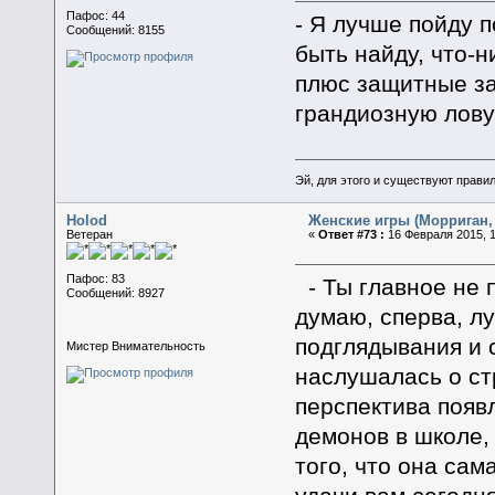
Пафос: 44
- Я лучше пойду 
Сообщений: 8155
быть найду, что-н
плюс защитные зак
грандиозную лову
Эй, для этого и существуют прави
Holod
Женские игры (Морриган, 
Ветеран
«
Ответ #73 :
16 Февраля 2015, 1
Пафос: 83
- Ты главное не 
Сообщений: 8927
думаю, сперва, л
подглядывания и с
Мистер Внимательность
наслушалась о ст
перспектива появ
демонов в школе,
того, что она сам