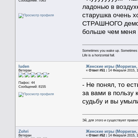
Сообщений: 7063
ладонью в воздухе
старушка очень х
СТРАШНОГО демона
больше чем меня 
Sometimes you wake up. Sometimes the 
Life is a horizontal fall.
luden
Женские игры (Морриган, 
Ветеран
«
Ответ #51 :
14 Февраля 2015, 1
Пафос: 44
- Не понял, то е
Сообщений: 8155
за вами в пользу
судьбу и вы умыли
Эй, для этого и существуют прави
Zohri
Женские игры (Морриган, 
Ветеран
«
Ответ #52 :
14 Февраля 2015, 1