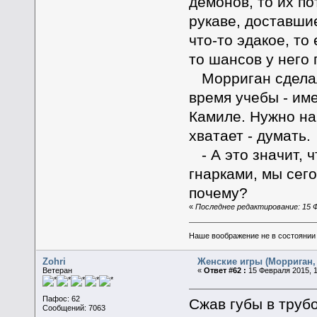
демонов, то их п
рукаве, доставши
что-то эдакое, то
то шансов у него 
Морриган сделала
время учебы - име
Камиле. Нужно нач
хватает - думать.
- А это значит, ч
гнарками, мы сег
почему?
«
Последнее редактирование: 15 Ф
Наше воображение не в состоянии п
Zohri
Женские игры (Морриган, 
Ветеран
«
Ответ #62 :
15 Февраля 2015, 1
Пафос: 62
Сжав губы в труб
Сообщений: 7063