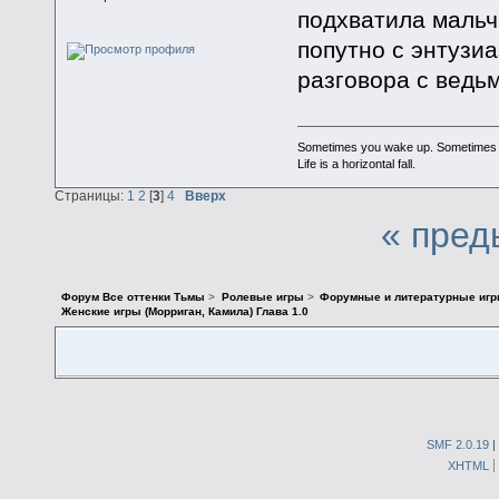
подхватила мальч
попутно с энтузи
разговора с ведь
Sometimes you wake up. Sometimes the 
Life is a horizontal fall.
Страницы:
1
2
[
3
]
4
Вверх
« пред
Форум Все оттенки Тьмы
>
Ролевые игры
>
Форумные и литературные иг
Женские игры (Морриган, Камила) Глава 1.0
SMF 2.0.19
|
XHTML