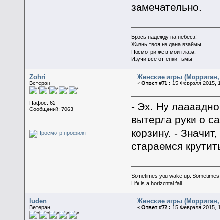
замечательно.
Брось надежду на небеса!
Жизнь твоя не дана взаймы.
Посмотри же в мои глаза.
Изучи все оттенки тьмы.
Zohri
Женские игры (Морриган, 
Ветеран
«
Ответ #71 :
15 Февраля 2015, 1
Пафос: 62
- Эх. Ну лаааадно
Сообщений: 7063
вытерла руки о с
корзину. - Значит
стараемся крутит
Sometimes you wake up. Sometimes the 
Life is a horizontal fall.
luden
Женские игры (Морриган, 
Ветеран
«
Ответ #72 :
15 Февраля 2015, 1