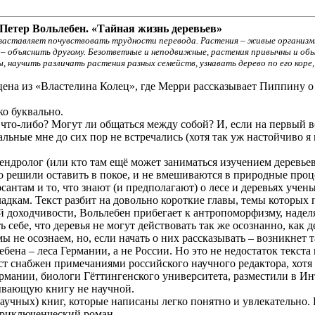
Петер Вольлебен. «Тайная жизнь деревьев»
ем заставляет почувствовать трудности перевода. Растения – живые организ
ее – объяснить другому. Безответные и неподвижные, растения привычны и об
, научить различать растения разных семейств, узнавать дерево по его коре
ена из «Властелина Колец», где Мерри рассказывает Пиппину о т
ко буквально.
 что-либо? Могут ли общаться между собой? И, если на первый 
ьные мне до сих пор не встречались (хотя так уж настойчиво я и
дендролог (или кто там ещё может заниматься изучением деревьев
-то решили оставить в покое, и не вмешиваются в природные про
рсантам и то, что знают (и предполагают) о лесе и деревьях уче
дкам. Текст разбит на довольно короткие главы, темы которых 
щей доходчивости, Вольлебен прибегает к антропоморфизму, надел
себе, что деревья не могут действовать так же осознанно, как д
 не осознаем, но, если начать о них рассказывать – возникнет 
ена – леса Германии, а не России. Но это не недостаток текста 
ст снабжен примечаниями российского научного редактора, хотя 
 Германии, биологи Гёттингенского университета, разместили в
зывающую книгу не научной.
научных) книг, которые написаны легко понятно и увлекательно.
 приключенческий роман.