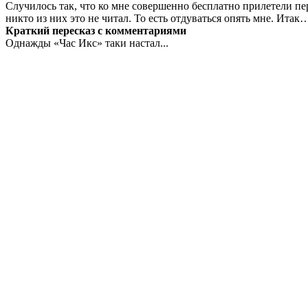
Случилось так, что ко мне совершенно бесплатно прилетели п
никто из них это не читал. То есть отдуваться опять мне. Итак
Краткий пересказ с комментариями
Однажды «Час Икс» таки настал...
И первое что нужно сделать человечеству, а точнее каждому о
ты не был, сколь добрые и светлые поступки ты не совершал, п
темные времена испытаний и скорби. Претерпевшие и выстоявши
а потому я предпочитаю не испытывать терпение тех, кого под
Первой ласточкой Апокалипсиса по версии ЛаХэя-Дженкинса 
на Святую Землю. На русских. Злобные русские, прозябавшие в
формулы удобрений. Как говорится: no comment.
Потом исчезли достойные христиане. Прям как были, растворил
лишь в одной маленькой церковной общине, с говорящим назва
со слов: «Если вы это смотрите, значит меня с вами больше не
Главный Антагонист по счастью не русский (спасибо большое),
породить Главное Зло прилетела румынам. Он довольно молод, 
движется к посту генерального секретаря ООН. Программа у нег
занимает. Минуя очередь, и устранив с поста действующего се
И первым делом гипнозомбирует всех присутствующих на инауг
которые помогли ему прибрать к рукам эту желанную должност
Тем временем новый пастор «Новой Надежды» расшифровывает
прихожанам. В списке: пришествие Антихриста (вып.), ядерная
голод сроком 2-3 месяца (если приглядеться к всемирной истор
раньше. В принципе, на фоне того, что избранные возверовавши
«Новая Надежда» приступает к формированию Сопротивления и