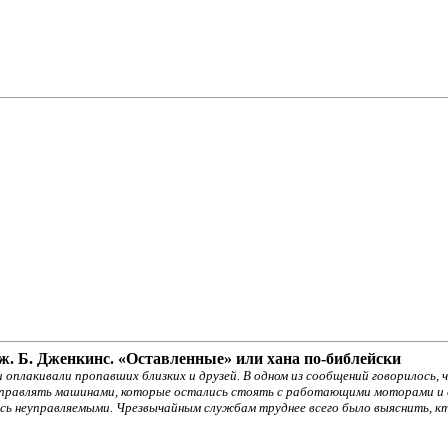
Дж. Б. Дженкинс. «Оставленные» или хан
а
по-библейски
и оплакивали пропавших близких и друзей. В одном из сообщений говорилось,
управлять машинами, которые остались стоять с работающими моторами и 
ь неуправляемыми. Чрезвычайным службам труднее всего было выяснить, кто и