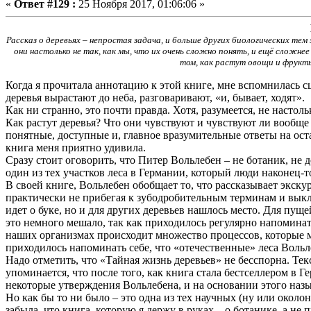
«
Ответ #129 :
25 Ноября 2017, 01:06:06 »
Рассказ о деревьях – непростая задача, и больше других биологических т
они настолько не так, как мы, что их очень сложно понять, и ещё сложн
том, как растут овощи и фрукты
Когда я прочитала аннотацию к этой книге, мне вспомнилась сц
деревья вырастают до неба, разговаривают, «и, бывает, ходят».
Как ни странно, это почти правда. Хотя, разумеется, не настоль
Как растут деревья? Что они чувствуют и чувствуют ли вообще
понятные, доступные и, главное вразумительные ответы на остал
книга меня приятно удивила.
Сразу стоит оговорить, что Питер Вольлебен – не ботаник, не 
один из тех участков леса в Германии, который люди наконец
В своей книге, Вольлебен обобщает то, что рассказывает экску
практически не прибегая к зубодробительным терминам и выкла
идет о буке, но и для других деревьев нашлось место. Для пу
это немного мешало, так как приходилось регулярно напоминать 
наших организмах происходит множество процессов, которые мы
приходилось напоминать себе, что «отечественные» леса Вольлеб
Надо отметить, что «Тайная жизнь деревьев» не бесспорна. Тек
упоминается, что после того, как книга стала бестселлером в
некоторые утверждения Вольлебена, и на основании этого на
Но как бы то ни было – это одна из тех научных (ну или около
забыла, что книга, которую я держу в руках – о ботанике, а не