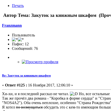
Печать
Автор
Тема: Закуток за книжным шкафом (Проч
Franzmann
Пользователь
Пафос: 12
Сообщений: 76
Re: Закуток за книжным шкафом
«
Ответ #125 :
16 Ноября 2017, 12:06:10 »
Хи-хи, и я последний рассказ не читал.
Но, все остальные
Так же прочёл два романа - "Коробка в форме сердца" и "Стра
"NOS4A2"). Оба очень неплохие, особенно "Страна Рождества",
Я хотел
по возмущаться
обсудить это с кем-то имеющим большо