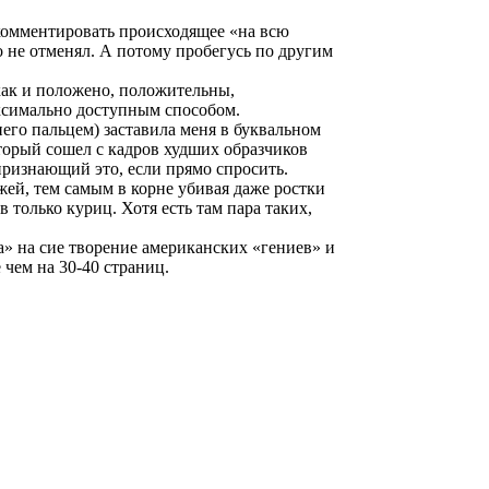
и комментировать происходящее «на всю
о не отменял. А потому пробегусь по другим
как и положено, положительны,
аксимально доступным способом.
его пальцем) заставила меня в буквальном
оторый сошел с кадров худших образчиков
ризнающий это, если прямо спросить.
ей, тем самым в корне убивая даже ростки
только куриц. Хотя есть там пара таких,
да» на сие творение американских «гениев» и
 чем на 30-40 страниц.