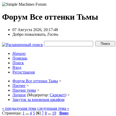
Форум Все оттенки Тьмы
07 Августа 2026, 20:17:48
Добро пожаловать,
Гость
Начало
Помощь
Поиск
Вход
Регистрация
Форум Все оттенки Тьмы
>
Прочее
>
Прочие темы
>
Личное
(Модератор:
Скрежет
) >
Закуток за книжным шкафом
« предыдущая тема
следующая тема »
Страницы:
1
...
4
5
[
6
]
7
8
...
19
Вниз