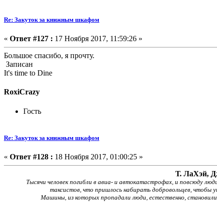
Re: Закуток за книжным шкафом
«
Ответ #127 :
17 Ноября 2017, 11:59:26 »
Большое спасибо, я прочту.
Записан
It's time to Dine
RoxiCrazy
Гость
Re: Закуток за книжным шкафом
«
Ответ #128 :
18 Ноября 2017, 01:00:25 »
Т. ЛаХэй, 
Тысячи человек погибли в авиа- и автокатастрофах, и повсюду люд
таксистов, что пришлось набирать добровольцев, чтобы 
Машины, из которых пропадали люди, естественно, становилис