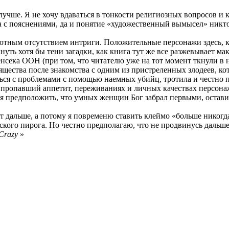
т лучше. Я не хочу вдаваться в тонкости религиозных вопросов 
юда с пояснениями, да и понятие «художественный вымысел» никт
олютным отсутствием интриги. Положительные персонажи здесь, 
уть хотя бы тени загадки, как книга тут же все разжевывает м
сека ООН (при том, что читателю уже на тот момент ткнули в н
ящества после знакомства с одним из пристреленных злодеев, к
ся с проблемами с помощью наемных убийц, тротила и честно п
 пропавший аппетит, переживаниях и личных качествах персонаж
предположить, что умных женщин Бог забрал первыми, оставив 
сет дальше, а потому я повременю ставить клеймо «больше никог
ского пирога. Но честно предполагаю, что не продвинусь дальше
Crazy
»