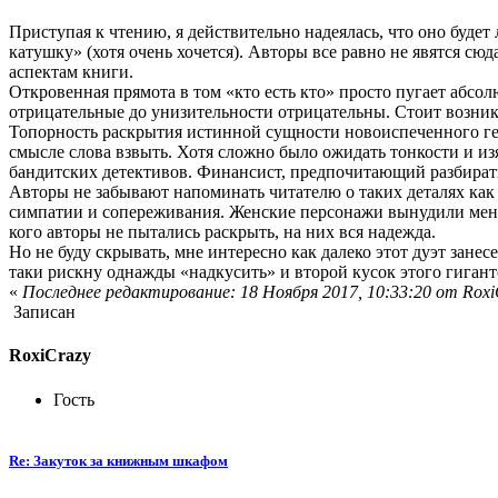
Приступая к чтению, я действительно надеялась, что оно буде
катушку» (хотя очень хочется). Авторы все равно не явятся с
аспектам книги.
Откровенная прямота в том «кто есть кто» просто пугает абс
отрицательные до унизительности отрицательны. Стоит возникн
Топорность раскрытия истинной сущности новоиспеченного ген
смысле слова взвыть. Хотя сложно было ожидать тонкости и из
бандитских детективов. Финансист, предпочитающий разбирать
Авторы не забывают напоминать читателю о таких деталях как
симпатии и сопереживания. Женские персонажи вынудили меня 
кого авторы не пытались раскрыть, на них вся надежда.
Но не буду скрывать, мне интересно как далеко этот дуэт зане
таки рискну однажды «надкусить» и второй кусок этого гигант
«
Последнее редактирование: 18 Ноября 2017, 10:33:20 от Roxi
Записан
RoxiCrazy
Гость
Re: Закуток за книжным шкафом