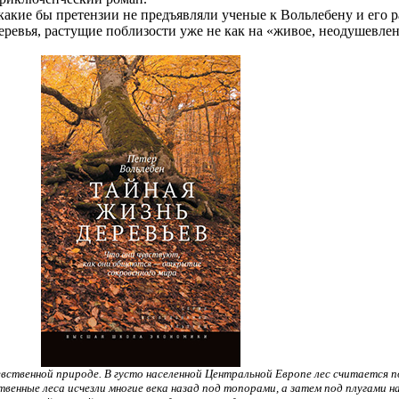
какие бы претензии не предъявляли ученые к Вольлебену и его 
деревья, растущие поблизости уже не как на «живое, неодушевленн
вственной природе. В густо населенной Центральной Европе лес считается п
твенные леса исчезли многие века назад под топорами, а затем под плугами 