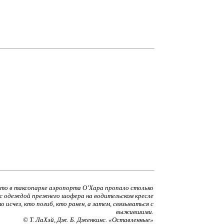
 что в таксопарке аэропорта О’Хара пропало столько
с одеждой прежнего шофера на водительском кресле
счез, кто погиб, кто ранен, а затем, связываться с
выжившими.
© Т. ЛаХэй, Дж. Б. Дженкинс. «Оставленные»