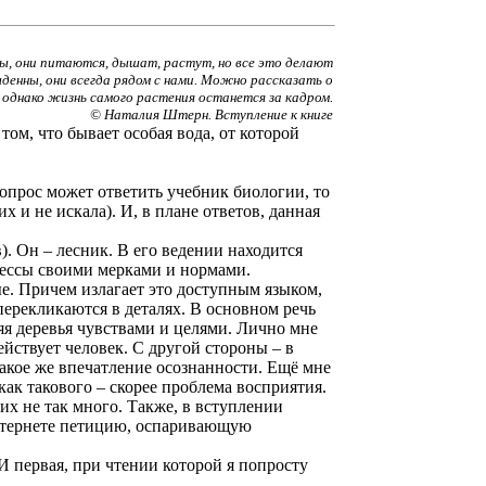
мы, они питаются, дышат, растут, но все это делают
ыденны, они всегда рядом с нами. Можно рассказать о
, однако жизнь самого растения останется за кадром.
© Наталия Штерн. Вступление к книге
ом, что бывает особая вода, от которой
вопрос может ответить учебник биологии, то
х и не искала). И, в плане ответов, данная
). Он – лесник. В его ведении находится
цессы своими мерками и нормами.
ные. Причем излагает это доступным языком,
перекликаются в деталях. В основном речь
яя деревья чувствами и целями. Лично мне
ействует человек. С другой стороны – в
такое же впечатление осознанности. Ещё мне
как такового – скорее проблема восприятия.
их не так много. Также, в вступлении
 Интернете петицию, оспаривающую
 И первая, при чтении которой я попросту