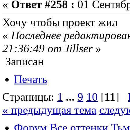
«
Ответ #258 :
01 Сентябр
Хочу чтобы проект жил
«
Последнее редактирован
21:36:49 от Jillser
»
Записан
Печать
Страницы:
1
...
9
10
[
11
]
« предыдущая тема
следу
Форум Все оттенки Ть