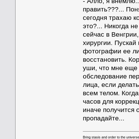
- Алло, я внемлю..
править???... По
сегодня трахаю ко
это?... Никогда н
сейчас в Венгрии,
хирургии. Пускай 
фотографии ее ли
восстановить. Ко
уши, что мне еще
обследование пер
лица, если делать
всем телом. Когда
часов для коррек
иначе получится о
пропадайте...
Bring stasis and order to the universe.