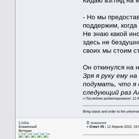
Кидаю взгляд на 
- Но мы предоста
поддержим, когда
Не знаю какой ин
здесь не бездушн
своих мы стоим с
Он откинулся на 
Зря я руку ему на
подумать, что я 
следующий раз Ал
«
Последнее редактирование: 12 Ап
Bring stasis and order to the universe.
Liska
В машине
Блаженный
«
Ответ #5 :
12 Апреля 2010, 19:
Ветеран