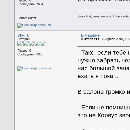
Пафос: 0
Сообщений: 2654
Story first, rules second. If the syst
Sabbat rulez!
Vladik
В машине
Ветеран
«
Ответ #1 :
12 Апреля 2010, 18:
Пафос: 0
- Такс, если тебе
Сообщений: 530
нужно забрать че
нас большой запа
ехать я пока...
В салоне громко 
- Если не помниш
это не Корвус зво