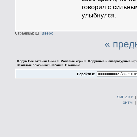
говорил с сильны
улыбнулся.
Страницы: [
1
]
Вверх
« пред
Форум Все оттенки Тьмы
>
Ролевые игры
>
Форумные и литературные иг
Заклятые союзники: Шабаш
>
В машине
Перейти в:
SMF 2.0.19
|
XHTML