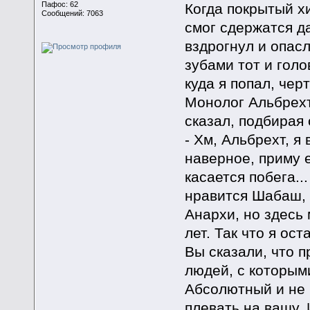
Пафос: 62
Когда покрытый х
Сообщений: 7063
смог сдержатся д
вздрогнул и опас
зубами тот и голов
куда я попал, чер
Монолог Альбрехт
сказал, подбирая 
- Хм, Альбрехт, я
наверное, приму ег
касается побега..
нравится Шабаш, 
Анархи, но здесь
лет. Так что я ос
Вы сказали, что 
людей, с которыми
Абсолютный и не 
плевать на вашу. 