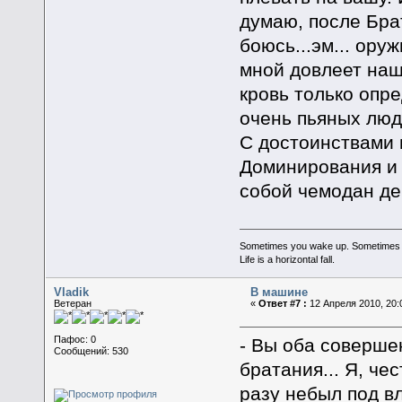
думаю, после Брат
боюсь...эм... ору
мной довлеет наше
кровь только опре
очень пьяных люд
С достоинствами 
Доминирования и 
собой чемодан ден
Sometimes you wake up. Sometimes the 
Life is a horizontal fall.
Vladik
В машине
Ветеран
«
Ответ #7 :
12 Апреля 2010, 20:
Пафос: 0
- Вы оба совершен
Сообщений: 530
братания... Я, че
разу небыл под вл