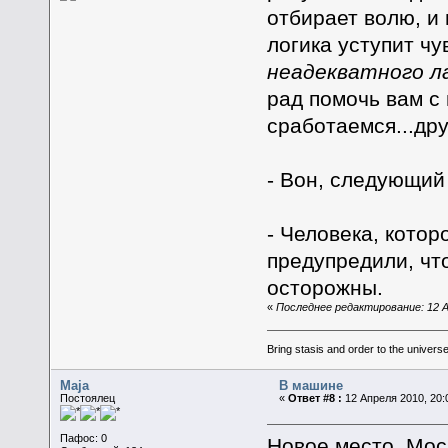
отбирает волю, и
логика уступит чу
неадекватного л
рад помочь вам с
сработаемся...дру
- Вон, следующий
- Человека, котор
предупредили, что
осторожны.
«
Последнее редактирование: 12 Ап
Bring stasis and order to the universe.
Maja
В машине
Постоялец
«
Ответ #8 :
12 Апреля 2010, 20:
Пафос: 0
Новое место. Моск