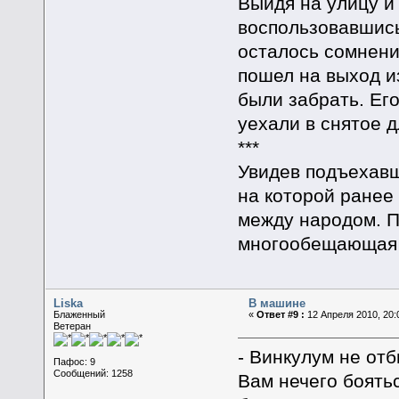
Выйдя на улицу и
воспользовавшись
осталось сомнени
пошел на выход из
были забрать. Ег
уехали в снятое д
***
Увидев подъехавш
на которой ранее 
между народом. По
многообещающая в
Liska
В машине
Блаженный
«
Ответ #9 :
12 Апреля 2010, 20:
Ветеран
- Винкулум не отб
Пафос: 9
Сообщений: 1258
Вам нечего боятьс