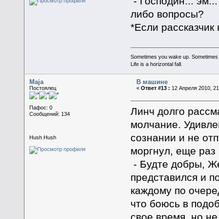
- Господин... эм..
либо вопросы?
*Если рассказчик 
Sometimes you wake up. Sometimes the 
Life is a horizontal fall.
Maja
В машине
Постоялец
«
Ответ #13 :
12 Апреля 2010, 21
Пафос: 0
Линч долго рассм
Сообщений: 134
молчание. Удивле
сознании и не от
Hush Hush
моргнул, еще раз 
- Будте добры, Же
представился и п
каждому по очеред
что боюсь в подо
свое время, но не