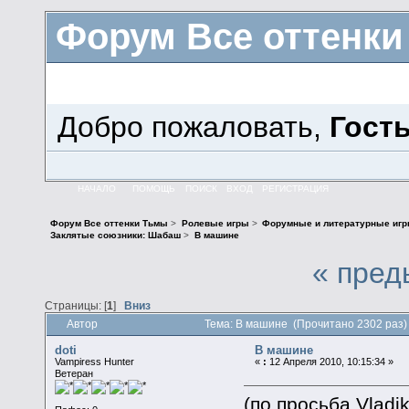
Форум Все оттенк
Добро пожаловать,
Гост
НАЧАЛО
ПОМОЩЬ
ПОИСК
ВХОД
РЕГИСТРАЦИЯ
Форум Все оттенки Тьмы
>
Ролевые игры
>
Форумные и литературные иг
Заклятые союзники: Шабаш
>
В машине
« пред
Страницы: [
1
]
Вниз
Автор
Тема: В машине (Прочитано 2302 раз)
doti
В машине
Vampiress Hunter
«
:
12 Апреля 2010, 10:15:34 »
Ветеран
(по просьба Vladi