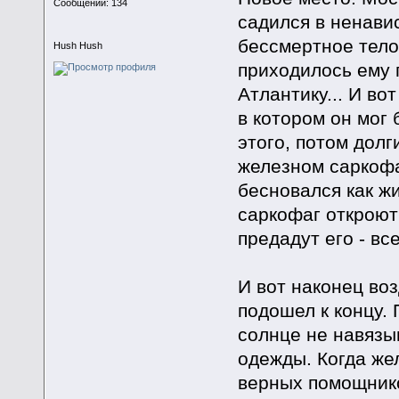
Сообщений: 134
садился в ненави
бессмертное тело
Hush Hush
приходилось ему 
Атлантику... И во
в котором он мог 
этого, потом долг
железном саркофа
бесновался как ж
саркофаг откроют 
предадут его - вс
И вот наконец во
подошел к концу. 
солнце не навязы
одежды. Когда же
верных помощнико