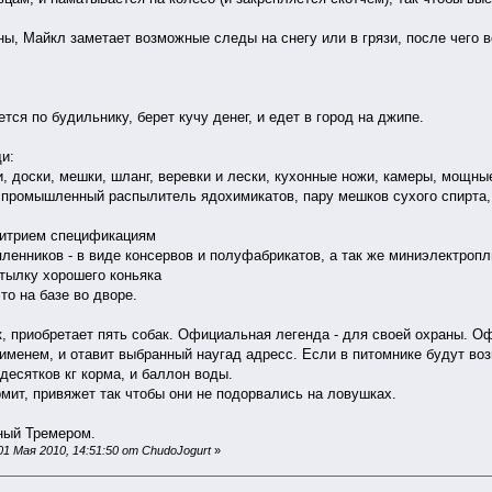
ы, Майкл заметает возможные следы на снегу или в грязи, после чего 
тся по будильнику, берет кучу денег, и едет в город на джипе.
и:
, доски, мешки, шланг, веревки и лески, кухонные ножи, камеры, мощны
к,промышленный распылитель ядохимикатов, пару мешков сухого спирта, 
митрием спецификациям
пленников - в виде консервов и полуфабрикатов, а так же миниэлектропл
тылку хорошего коньяка
то на базе во дворе.
к, приобретает пять собак. Официальная легенда - для своей охраны. Оф
енем, и отавит выбранный наугад адресс. Если в питомнике будут возн
десятков кг корма, и баллон воды.
рмит, привяжет так чтобы они не подорвались на ловушках.
ный Тремером.
1 Мая 2010, 14:51:50 от ChudoJogurt
»