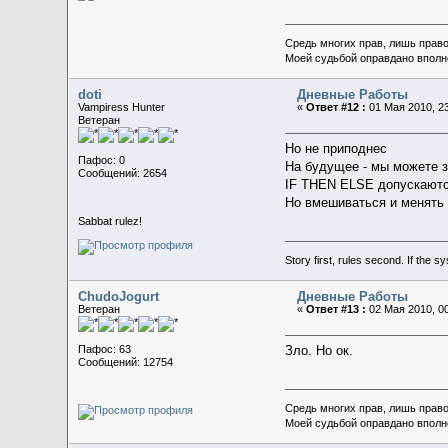
Средь многих прав, лишь прав
Моей судьбой оправдано вполн
doti
Дневные Работы
Vampiress Hunter
«
Ответ #12 :
01 Мая 2010, 23
Ветеран
Но не приподнес
Пафос: 0
На будущее - мы можете з
Сообщений: 2654
IF THEN ELSE допускают
Но вмешиваться и менять 
Sabbat rulez!
Story first, rules second. If the 
ChudoJogurt
Дневные Работы
Ветеран
«
Ответ #13 :
02 Мая 2010, 00
Пафос: 63
Зло. Но ок.
Сообщений: 12754
Средь многих прав, лишь прав
Моей судьбой оправдано вполн