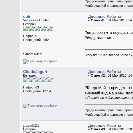
Средь многих прав, лишь прав
Моей судьбой оправдано вполн
doti
Дневные Работы
Vampiress Hunter
«
Ответ #1 :
01 Мая 2010, 14:
Ветеран
//не уверен что осуществи
Пафос: 0
//буду выяснять
Сообщений: 2654
Sabbat rulez!
Story first, rules second. If the 
ChudoJogurt
Дневные Работы
Ветеран
«
Ответ #2 :
01 Мая 2010, 14:
Пафос: 63
//Когда Майкл приедет - 
Сообщений: 12754
внешний вид машины, платн
«
Последнее редактирование: 0
Средь многих прав, лишь прав
Моей судьбой оправдано вполн
pavel123
Дневные Работы
Ветеран
«
Ответ #3 :
01 Мая 2010, 18: