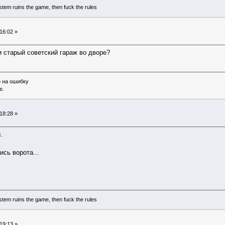
system ruins the game, then fuck the rules
16:02 »
и старый советский гараж во дворе?
о на ошибку
е.
18:28 »
.
сь ворота...
system ruins the game, then fuck the rules
19:13 »