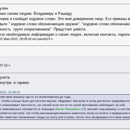
упен.
нил своим людям: Владимиру и Рашиду.
ловек и сообщит кодовое слово. Это моё доверенное лицо. Его приказы 
овьте " кодовое слово обозначающее оружие", "кодовое слово обознача
вность групп оперативников". Предстоит работа.
 необходимую информацию о своих людях, включая контакты, пароли и 
1 Мая 2010, 18:09:24 от pavel123
»
07:16 »
пункта
внутри, в гараже
2010, 14:38:31
ляя свою машину где-то за полкилометра до туда.
 чтобы солнце было достаточно высоко. Надевает перчатки и сетку для волос (закрывая ее
 осматривает местность, на случай если кто-то из гулей противника наблюдает за ней,
я, максимально незаметно (с помощью
Маски Невидимости
*), влезает под машину, и скотч
епляется скотчем), так чтобы выезжающая машина намотала леску на колесо и выдернула к
кл заметает возможные следы на снегу или в грязи, после чего возвращается в свою маши