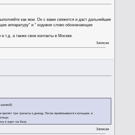
выполняйте как мои. Он с вами свяжется и даст дальнейшие
ющее аппаратуру" и " кодовое слово обозначающее
т.д. а также свои контакты в Москве.
Записан
 шапкой)
ем крепит три гранаты к днищу. Леска привязываеся к кольцам, и
ольцо.
ну и едет на базу
Записан