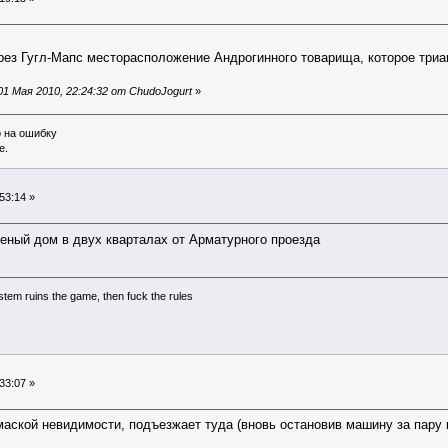
рез Гугл-Мапс месторасположение Андрогинного товарища, которое три
1 Мая 2010, 22:24:32 от ChudoJogurt
»
о на ошибку
е.
53:14 »
еный дом в двух кварталах от Арматурного проезда
system ruins the game, then fuck the rules
33:07 »
аской невидимости, подъезжает туда (вновь остановив машину за пару 