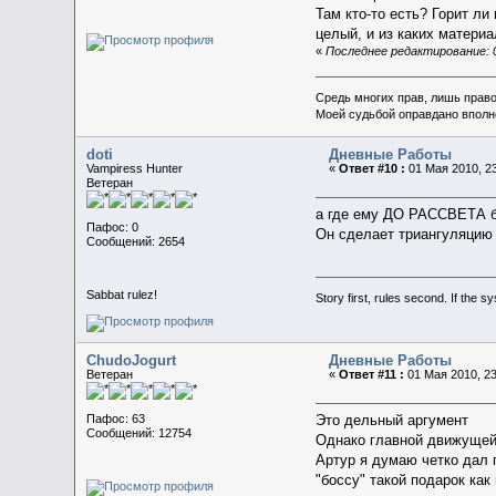
Там кто-то есть? Горит л
целый, и из каких матери
«
Последнее редактирование: 0
Средь многих прав, лишь прав
Моей судьбой оправдано вполн
doti
Дневные Работы
Vampiress Hunter
«
Ответ #10 :
01 Мая 2010, 23
Ветеран
а где ему ДО РАССВЕТА б
Пафос: 0
Он сделает триангуляцию 
Сообщений: 2654
Sabbat rulez!
Story first, rules second. If the 
ChudoJogurt
Дневные Работы
Ветеран
«
Ответ #11 :
01 Мая 2010, 23
Пафос: 63
Это дельный аргумент
Сообщений: 12754
Однако главной движущей 
Артур я думаю четко дал 
"боссу" такой подарок как