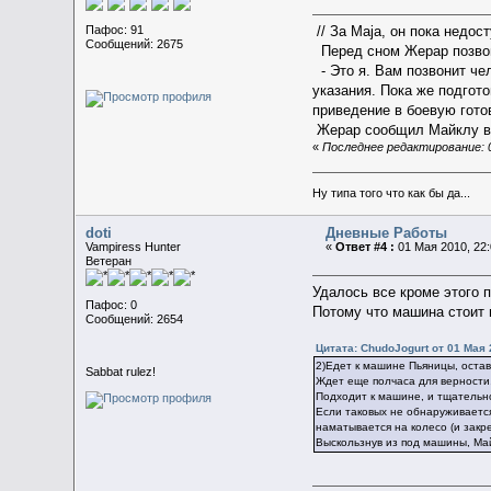
Пафос: 91
// За Maja, он пока недост
Сообщений: 2675
Перед сном Жерар позво
- Это я. Вам позвонит че
указания. Пока же подгот
приведение в боевую гото
Жерар сообщил Майклу всю
«
Последнее редактирование: 0
Ну типа того что как бы да...
doti
Дневные Работы
Vampiress Hunter
«
Ответ #4 :
01 Мая 2010, 22:
Ветеран
Удалось все кроме этого 
Пафос: 0
Потому что машина стоит 
Сообщений: 2654
Цитата: ChudoJogurt от 01 Мая 
2)Едет к машине Пьяницы, остав
Sabbat rulez!
Ждет еще полчаса для верности,
Подходит к машине, и тщательно
Если таковых не обнаруживаетс
наматывается на колесо (и закр
Выскользнув из под машины, Май