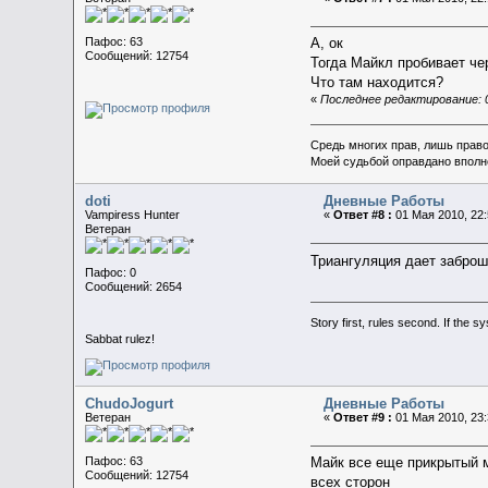
Пафос: 63
А, ок
Сообщений: 12754
Тогда Майкл пробивает че
Что там находится?
«
Последнее редактирование: 0
Средь многих прав, лишь прав
Моей судьбой оправдано вполн
doti
Дневные Работы
Vampiress Hunter
«
Ответ #8 :
01 Мая 2010, 22:
Ветеран
Триангуляция дает заброш
Пафос: 0
Сообщений: 2654
Story first, rules second. If the 
Sabbat rulez!
ChudoJogurt
Дневные Работы
Ветеран
«
Ответ #9 :
01 Мая 2010, 23:
Пафос: 63
Майк все еще прикрытый м
Сообщений: 12754
всех сторон