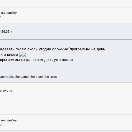
о на ошибку
е.
:59:36 »
адавать гулям сколь угодно сложные 'программы' на день
ся и циклы
программы когда пошел день уже нельзя...
system ruins the game, then fuck the rules
:00:53 »
о на ошибку
е.