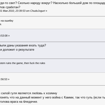
и где-то свет? Сколько народу вокруг? Насколько большой дом по площа
алов сработан?
1 Мая 2010, 23:39:53 от ChudoJogurt
»
о на ошибку
е.
:53:08 »
ыли даны указания ехать туда?
и доложит о результате
system ruins the game, then fuck the rules
:56:53 »
силой гуля является любовь к хозяину
понять что на данный момент у него война с Камми, так что гуль (если 
 голова врага на блюдечке.