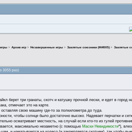
 игры
>
Архив игр
>
Незавершенные игры
>
Заклятые союзники (ФИ005)
>
Заклятые с
 3055 раз)
йкл берет три гранаты, скотч и катушку прочной лески, и едет в город
ка, отмечает это на карте.
 оставляя свою машину где-то за полкилометра до туда.
ности, чтобы солнце было достаточно высоко. Надевает перчатки и сетк
тельно осматривает местность, на случай если кто-то из гулей противни
ивается, максимально незаметно (с помощью
Маски Невидимости
*), вле
ьцам, и наматывается на колесо (и закрепляется скотчем), так чтобы 