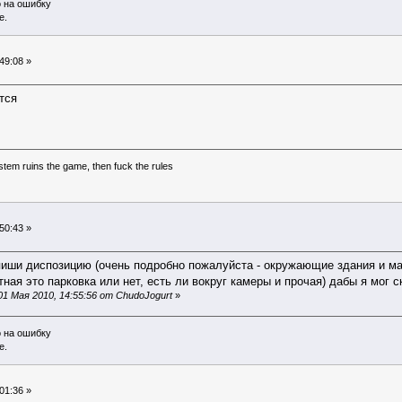
о на ошибку
е.
49:08 »
тся
system ruins the game, then fuck the rules
50:43 »
опиши диспозицию (очень подробно пожалуйста - окружающие здания и м
ая это парковка или нет, есть ли вокруг камеры и прочая) дабы я мог с
1 Мая 2010, 14:55:56 от ChudoJogurt
»
о на ошибку
е.
01:36 »