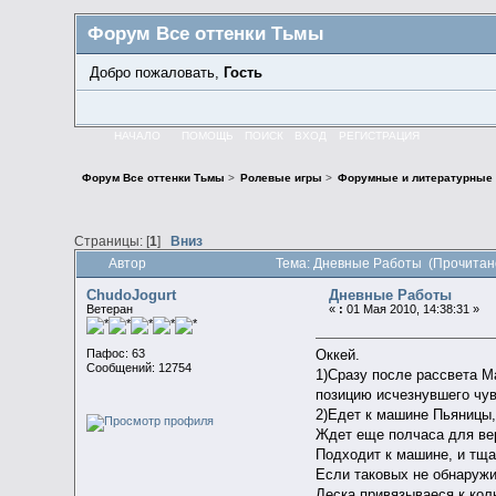
Форум Все оттенки Тьмы
Добро пожаловать,
Гость
НАЧАЛО
ПОМОЩЬ
ПОИСК
ВХОД
РЕГИСТРАЦИЯ
Форум Все оттенки Тьмы
>
Ролевые игры
>
Форумные и литературные
Страницы: [
1
]
Вниз
Автор
Тема: Дневные Работы (Прочитано
ChudoJogurt
Дневные Работы
Ветеран
«
:
01 Мая 2010, 14:38:31 »
Пафос: 63
Оккей.
Сообщений: 12754
1)Сразу после рассвета Ма
позицию исчезнувшего чува
2)Едет к машине Пьяницы,
Ждет еще полчаса для вер
Подходит к машине, и тща
Если таковых не обнаруж
Леска привязываеся к кол