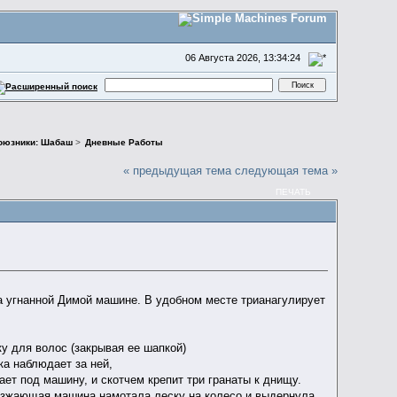
06 Августа 2026, 13:34:24
оюзники: Шабаш
>
Дневные Работы
« предыдущая тема
следующая тема »
ПЕЧАТЬ
 на угнанной Димой машине. В удобном месте трианагулирует
у для волос (закрывая ее шапкой)
ка наблюдает за ней,
зает под машину, и скотчем крепит три гранаты к днищу.
выезжающая машина намотала леску на колесо и выдернула