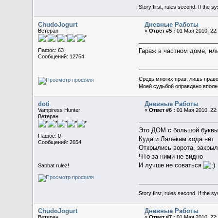
Story first, rules second. If the 
ChudoJogurt
Дневные Работы
Ветеран
«
Ответ #5 :
01 Мая 2010, 22:
Пафос: 63
Гараж в частном доме, ил
Сообщений: 12754
Средь многих прав, лишь прав
Моей судьбой оправдано вполн
doti
Дневные Работы
Vampiress Hunter
«
Ответ #6 :
01 Мая 2010, 22:
Ветеран
Это ДОМ с большой буквы
Пафос: 0
Куда и Лялекам хода нет
Сообщений: 2654
Открылись ворота, закрыли
ЧТо за ними не видно
И лучше не соваться
Sabbat rulez!
Story first, rules second. If the 
ChudoJogurt
Дневные Работы
Ветеран
«
Ответ #7 :
01 Мая 2010, 22: