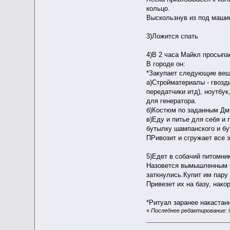
кольцо.
Выскользнув из под машин
3)Ложится спать
4)В 2 часа Майкл просыпае
В городе он:
*Закупает следующие вещ
а)Стройматериалы - гвозди
передатчики итд), ноутбу
для генератора.
б)Костюм по заданным Д
в)Еду и питье для себя и 
бутылку шампанского и бу
ПРивозит и сгружает все э
5)Едет в собачий питомни
Назовется вымышленным им
заткнулись.Купит им пару 
Привезет их на базу, нако
*Ритуал заранее накастан
«
Последнее редактирование: 0