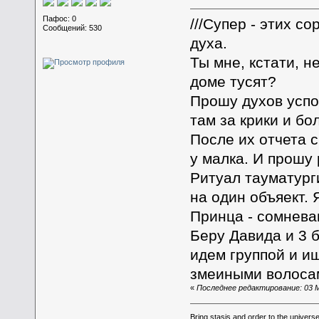
Пафос: 0
///Супер - этих с
Сообщений: 530
духа.
Ты мне, кстати, н
доме тусят?
Прошу духов успо
там за крики и бо
После их отчета 
у малка. И прошу 
Ритуал тауматурги
на один объяект.
Принца - сомневаю
Беру Давида и 3 
идем группой и ищ
змеиными волоса
«
Последнее редактирование: 03 Ма
Bring stasis and order to the universe.