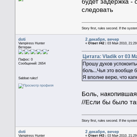
будет задержка - 
следовать
Story first, rules second. If the syst
doti
2 декабря, вечер
Vampiress Hunter
«
Ответ #42 :
03 Мая 2010, 21:29
Ветеран
Цитата: Vladik от 03 М
Пафос: 0
Прошу духов успокоитьс
Сообщений: 2654
боль...Чья это вообще 
Я вполне верю, что кап
Sabbat rulez!
Боль, накопившая
//Если бы было та
Story first, rules second. If the syst
doti
2 декабря, вечер
Vampiress Hunter
«
Ответ #43 :
03 Мая 2010, 21:29