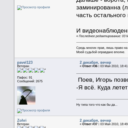
заминированна (л
часть остального
И видеонаблюдени
«
Последнее редактирование: 03 М
Средь многих прав, лишь право на
Моей судьбой оправдано вполне.
pavel123
2 декабря, вечер
Ветеран
«
Ответ #36 :
03 Мая 2010, 18:41
Пафос: 91
Поев, Игорь позв
Сообщений: 2675
-Я всё. Куда лете
Ну типа того что как бы да...
Zohri
2 декабря, вечер
Ветеран
«
Ответ #37 :
03 Мая 2010, 18:49