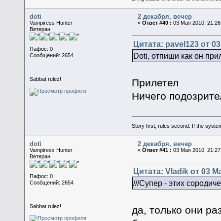
doti
2 декабря, вечер
Vampiress Hunter
«
Ответ #40 :
03 Мая 2010, 21:26
Ветеран
Цитата: pavel123 от 03
Пафос: 0
Doti, отпиши как он пр
Сообщений: 2654
Sabbat rulez!
Прилетел
Ничего подозрите
Story first, rules second. If the syst
doti
2 декабря, вечер
Vampiress Hunter
«
Ответ #41 :
03 Мая 2010, 21:27
Ветеран
Цитата: Vladik от 03 М
Пафос: 0
///Супер - этих сородич
Сообщений: 2654
Sabbat rulez!
да, только они ра