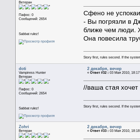
Ветеран
Сфено не успока
Пафос: 0
Сообщений: 2654
- Вы погрязли в Д
ближе чем люди.
Sabbat rulez!
Она повесила тру
Story first, rules second. If the syst
doti
2 декабря, вечер
Vampiress Hunter
«
Ответ #32 :
03 Мая 2010, 18:17
Ветеран
//ваша стая хочет
Пафос: 0
Сообщений: 2654
Story first, rules second. If the syst
Sabbat rulez!
Zohri
2 декабря, вечер
Ветеран
«
Ответ #33 :
03 Мая 2010, 18:18