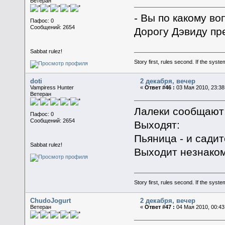
Ветеран
- Вы по какому во
Пафос: 0
Сообщений: 2654
Дорогу Дэвиду пр
Sabbat rulez!
Story first, rules second. If the syst
doti
2 декабря, вечер
Vampiress Hunter
«
Ответ #46 :
03 Мая 2010, 23:38
Ветеран
Лалеки сообщают
Пафос: 0
Сообщений: 2654
Выходят:
Пьяница - и садит
Sabbat rulez!
Выходит незнакоме
Story first, rules second. If the syst
ChudoJogurt
2 декабря, вечер
Ветеран
«
Ответ #47 :
04 Мая 2010, 00:43