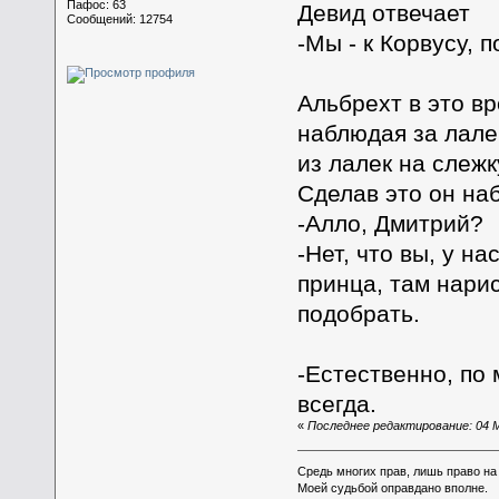
Пафос: 63
Девид отвечает
Сообщений: 12754
-Мы - к Корвусу, п
Альбрехт в это в
наблюдая за лале
из лалек на слеж
Сделав это он на
-Алло, Дмитрий?
-Нет, что вы, у на
принца, там нари
подобрать.
-Естественно, по 
всегда.
«
Последнее редактирование: 04 М
Средь многих прав, лишь право на
Моей судьбой оправдано вполне.