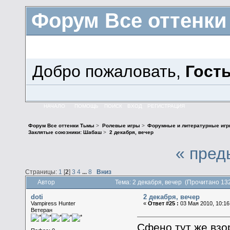
Форум Все оттенк
Добро пожаловать,
Гост
НАЧАЛО
ПОМОЩЬ
ПОИСК
ВХОД
РЕГИСТРАЦИЯ
Форум Все оттенки Тьмы
>
Ролевые игры
>
Форумные и литературные иг
Заклятые союзники: Шабаш
>
2 декабря, вечер
« пред
Страницы:
1
[
2
]
3
4
...
8
Вниз
Автор
Тема: 2 декабря, вечер (Прочитано 13
doti
2 декабря, вечер
Vampiress Hunter
«
Ответ #25 :
03 Мая 2010, 10:16
Ветеран
Сфено тут же взо