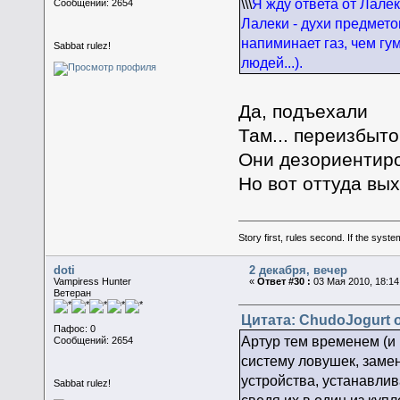
\\\
Я жду ответа от Лалек
Сообщений: 2654
Лалеки - духи предметов
напиминает газ, чем гу
Sabbat rulez!
людей...).
Да, подъехали
Там... переизбыток
Они дезориентир
Но вот оттуда вых
Story first, rules second. If the syst
doti
2 декабря, вечер
Vampiress Hunter
«
Ответ #30 :
03 Мая 2010, 18:14
Ветеран
Цитата: ChudoJogurt о
Пафос: 0
Артур тем временем (и
Сообщений: 2654
систему ловушек, заме
устройства, устанавлив
Sabbat rulez!
сведя их в один из куп