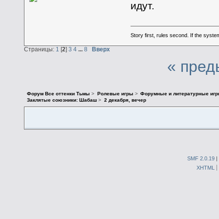
идут.
Story first, rules second. If the syst
Страницы:
1
[
2
]
3
4
...
8
Вверх
« пред
Форум Все оттенки Тьмы
>
Ролевые игры
>
Форумные и литературные иг
Заклятые союзники: Шабаш
>
2 декабря, вечер
SMF 2.0.19
|
XHTML