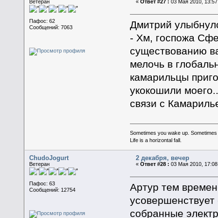
Ветеран
«
Ответ #27 :
03 Мая 2010, 13:57
Пафос: 62
Дмитрий улыбнул
Сообщений: 7063
- Хм, госпожа Сф
существованию вам
мелочь в глобаль
камарильцы приго
укокошили моего..
связи с Камариль
Sometimes you wake up. Sometimes the 
Life is a horizontal fall.
ChudoJogurt
2 декабря, вечер
Ветеран
«
Ответ #28 :
03 Мая 2010, 17:08
Пафос: 63
Артур тем времен
Сообщений: 12754
усовершенствует 
собранные электр