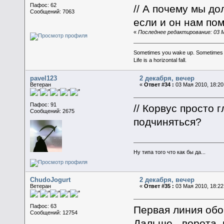
Пафос: 62
// А почему мы д
Сообщений: 7063
если и он нам пом
«
Последнее редактирование: 03 Ма
Sometimes you wake up. Sometimes the 
Life is a horizontal fall.
pavel123
2 декабря, вечер
Ветеран
«
Ответ #34 :
03 Мая 2010, 18:20
Пафос: 91
// Корвус просто 
Сообщений: 2675
подчиняться?
Ну типа того что как бы да...
ChudoJogurt
2 декабря, вечер
Ветеран
«
Ответ #35 :
03 Мая 2010, 18:22
Пафос: 63
Первая линия обо
Сообщений: 12754
Дальше - ворота, 