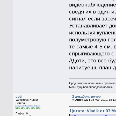
видеонаблюдение 
сведя их в один и
сигнал если засе
Устанавливает до
используя куплен
полуметровую пол
те самые 4-5 см.
спрыгивающего с 
//Доти, это все б
нарисуешь план д
Средь многих прав, лишь право на
Моей судьбой оправдано вполне.
doti
2 декабря, вечер
Vampiress Hunter
«
Ответ #29 :
03 Мая 2010, 18:13
Ветеран
Цитата: Vladik от 03 М
Пафос: 0