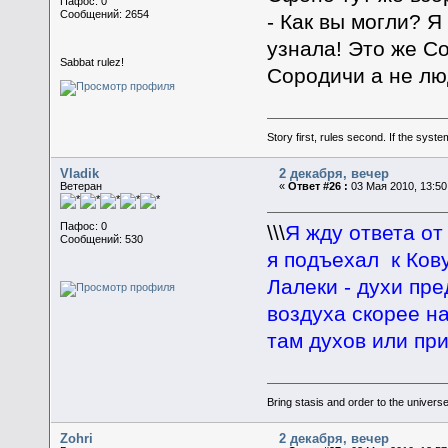
Пафос: 0
Сообщений: 2654
- Как вы могли? Я
узнала! Это же С
Sabbat rulez!
Сородичи а не люд
Story first, rules second. If the syst
Vladik
2 декабря, вечер
Ветеран
«
Ответ #26 :
03 Мая 2010, 13:50
Пафос: 0
\\\
Я жду ответа от
Сообщений: 530
я подъехал к Кову
Лалеки - духи пре
воздуха скорее н
там духов или при
Bring stasis and order to the universe.
Zohri
2 декабря, вечер