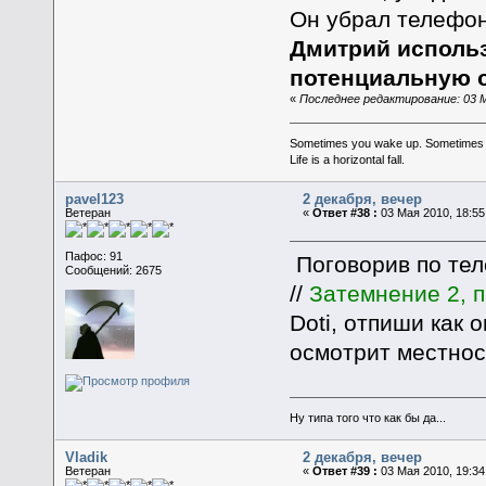
Он убрал телефон
Дмитрий использ
потенциальную о
«
Последнее редактирование: 03 Ма
Sometimes you wake up. Sometimes the 
Life is a horizontal fall.
pavel123
2 декабря, вечер
Ветеран
«
Ответ #38 :
03 Мая 2010, 18:55
Пафос: 91
Поговорив по тел
Сообщений: 2675
//
Затемнение 2, п
Doti, отпиши как 
осмотрит местнос
Ну типа того что как бы да...
Vladik
2 декабря, вечер
Ветеран
«
Ответ #39 :
03 Мая 2010, 19:34