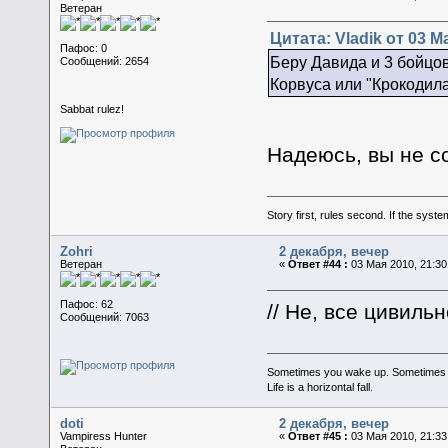
Ветеран
Цитата: Vladik от 03 М
Пафос: 0
Беру Давида и 3 бойцов
Сообщений: 2654
Корвуса или "Крокодила
Sabbat rulez!
Надеюсь, вы не 
Story first, rules second. If the syst
Zohri
2 декабря, вечер
Ветеран
«
Ответ #44 :
03 Мая 2010, 21:30
Пафос: 62
// Не, все цивиль
Сообщений: 7063
Sometimes you wake up. Sometimes the 
Life is a horizontal fall.
doti
2 декабря, вечер
Vampiress Hunter
«
Ответ #45 :
03 Мая 2010, 21:33