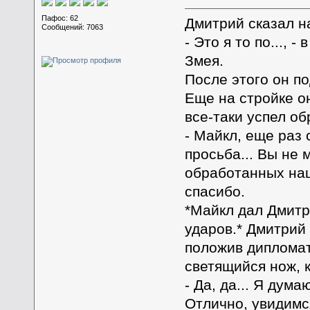
Пафос: 62
Дмитрий сказал н
Сообщений: 7063
- Это я то по..., -
Змея.
После этого он п
Еще на стройке о
все-таки успел об
- Майкл, еще раз 
просьба... Вы не м
обработанных на
спасибо.
*Майкл дал Дмитр
ударов.* Дмитрий 
положив дипломат
светящийся нож, к
- Да, да... Я дум
Отлично, увидимс