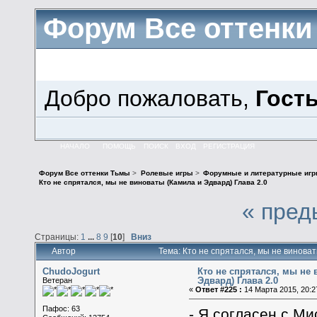
Форум Все оттенк
Добро пожаловать,
Гост
НАЧАЛО
ПОМОЩЬ
ПОИСК
ВХОД
РЕГИСТРАЦИЯ
Форум Все оттенки Тьмы
>
Ролевые игры
>
Форумные и литературные иг
Кто не спрятался, мы не виноваты (Камила и Эдвард) Глава 2.0
« пред
Страницы:
1
...
8
9
[
10
]
Вниз
Автор
Тема: Кто не спрятался, мы не винова
ChudoJogurt
Кто не спрятался, мы не
Эдвард) Глава 2.0
Ветеран
«
Ответ #225 :
14 Марта 2015, 20:2
Пафос: 63
- Я согласен с Ми