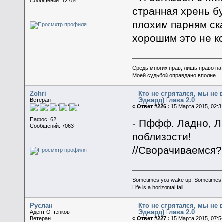
Сообщений: 12754
странная хрень бу
плохим парням ск
хорошим это не к
Средь многих прав, лишь право на
Моей судьбой оправдано вполне.
Zohri
Кто не спрятался, мы не
Эдвард) Глава 2.0
Ветеран
«
Ответ #226 :
15 Марта 2015, 02:3
Пафос: 62
- Пффф. Ладно, Ла
Сообщений: 7063
поблизости!
//Сворачиваемся?
Sometimes you wake up. Sometimes the 
Life is a horizontal fall.
Руслан
Кто не спрятался, мы не
Эдвард) Глава 2.0
Адепт Оттенков
Ветеран
«
Ответ #227 :
15 Марта 2015, 07:5