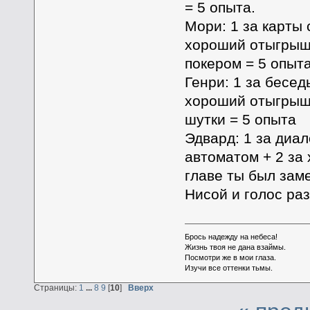
= 5 опыта.
Мори: 1 за карты 
хороший отыгрыш 
покером = 5 опыт
Генри: 1 за бесед
хороший отыгрыш 
шутки = 5 опыта
Эдвард: 1 за диал
автоматом + 2 за
главе ты был зам
Нисой и голос раз
Брось надежду на небеса!
Жизнь твоя не дана взаймы.
Посмотри же в мои глаза.
Изучи все оттенки тьмы.
Страницы:
1
...
8
9
[
10
]
Вверх