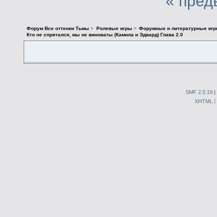
« пред
Форум Все оттенки Тьмы
>
Ролевые игры
>
Форумные и литературные иг
Кто не спрятался, мы не виноваты (Камила и Эдвард) Глава 2.0
SMF 2.0.19
|
XHTML