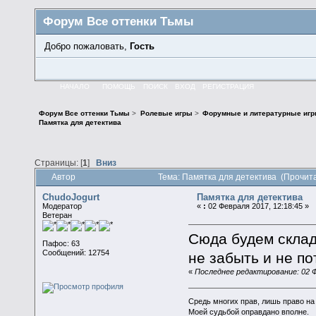
Форум Все оттенки Тьмы
Добро пожаловать,
Гость
НАЧАЛО
ПОМОЩЬ
ПОИСК
ВХОД
РЕГИСТРАЦИЯ
Форум Все оттенки Тьмы
>
Ролевые игры
>
Форумные и литературные иг
Памятка для детектива
Страницы: [
1
]
Вниз
Автор
Тема: Памятка для детектива (Прочит
ChudoJogurt
Памятка для детектива
Модератор
«
:
02 Февраля 2017, 12:18:45 »
Ветеран
Cюда будем склад
Пафос: 63
Сообщений: 12754
не забыть и не по
«
Последнее редактирование: 02 Ф
Средь многих прав, лишь право на
Моей судьбой оправдано вполне.