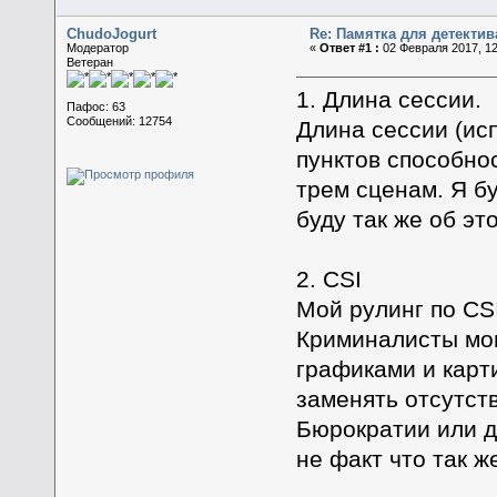
ChudoJogurt
Re: Памятка для детектив
Модератор
«
Ответ #1 :
02 Февраля 2017, 12
Ветеран
1. Длина сессии.
Пафос: 63
Сообщений: 12754
Длина сессии (ис
пунктов способнос
трем сценам. Я бу
буду так же об эт
2. CSI
Мой рулинг по CSI
Криминалисты могу
графиками и карт
заменять отсутст
Бюрократии или д
не факт что так 