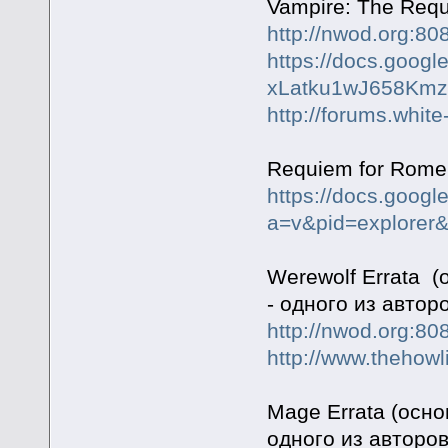
Vampire: The Requ
http://nwod.org:80
https://docs.goog
xLatku1wJ658KmzE
http://forums.whit
Requiem for Rome 
https://docs.googl
a=v&pid=explor
Werewolf Errata 
- одного из автор
http://nwod.org:80
http://www.thehowl
Mage Errata (осно
одного из авторо