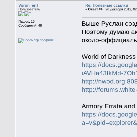
Voron_eril
Re: Полезные ссылки
Пользователь
«
Ответ #4 :
20 Декабря 2012, 02
Пафос: 16
Выше Руслан созд
Сообщений: 48
Поэтому думаю ак
около-оффициал
World of Darkness 
https://docs.goo
iAVHa43IkMd-7Oh
http://nwod.org:80
http://forums.whit
Armory Errata and
https://docs.googl
a=v&pid=explore