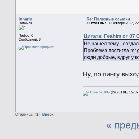
Innario
Re: Полезные ссылки
Новичок
«
Ответ #6 :
11 Октября 2022, 22
Цитата: Feahim от 07 О
Пафос: 0
Сообщений: 8
Не нашёл тему - создал
Проблема постигла mr g
люди добрые, вдруг у к
Ну, по пингу вых
Снимок.JPG
(245.81 КБ, 1578x
Страницы: [
1
]
Вверх
« пред