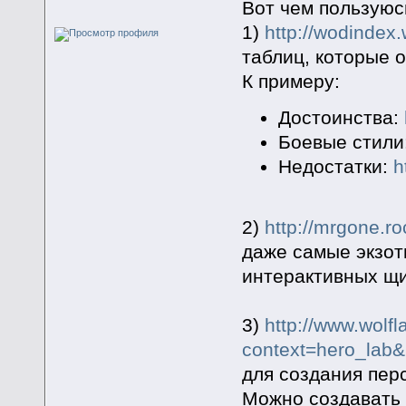
Вот чем пользуюсь
1)
http://wodindex
таблиц, которые о
К примеру:
Достоинства:
Боевые стили
Недостатки:
h
2)
http://mrgone.ro
даже самые экзоти
интерактивных щи
3)
http://www.wolfl
context=hero_lab
для создания пер
Можно создавать 