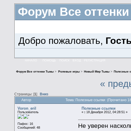
Форум Все оттенк
Добро пожаловать,
Гост
НАЧАЛО
ПОМОЩЬ
ПОИСК
ВХОД
РЕГИСТРАЦИЯ
Форум Все оттенки Тьмы
>
Ролевые игры
>
Новый Мир Тьмы
>
Полезные 
« пред
Страницы: [
1
]
Вниз
Автор
Тема: Полезные ссылки (Прочитано 18
Voron_eril
Полезные ссылки
Пользователь
«
:
18 Декабря 2012, 04:28:51 »
Пафос: 16
Не уверен насколь
Сообщений: 48