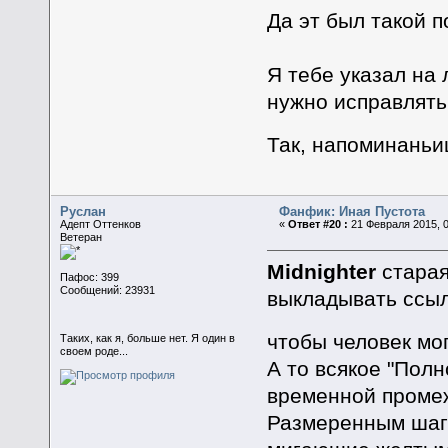
Да эт был такой 
Я тебе указал на 
нужно исправлять,
Так, напоминаньи
Руслан
Фанфик: Иная Пустота
Адепт Оттенков
«
Ответ #20 :
21 Февраля 2015, 0
Ветеран
Midnighter
старая
Пафос: 399
Сообщений: 23931
выкладывать ссыл
чтобы человек мо
Таких, как я, больше нет. Я один в
своем роде...
А то всякое "Пол
временной промеж
Размеренным шаго