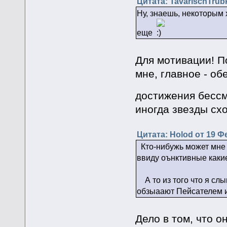
Цитата: TavarischTrub
Ну, знаешь, некоторым 
еще
Для мотивации! По
мне, главное - об
достижения бесс
иногда звезды схо
Цитата: Holod от 19 Ф
Кто-нибужь может мне 
ввиду оънктивные какие
А то из того что я слыш
обзыаают Пейсателем ис
Дело в том, что о