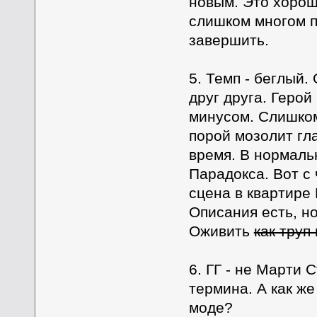
новым. Это хорош
слишком многом п
завершить.
5. Темп - беглый
друг друга. Герой
минусом. Слишком
порой мозолит гла
время. В нормаль
Парадокса. Вот с 
сцена в квартире 
Описания есть, но
Оживить
как труп
6. ГГ - не Марти
термина. А как же
моде?