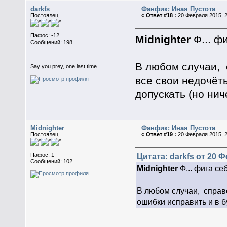
darkfs
Фанфик: Иная Пустота
Постоялец
«
Ответ #18 :
20 Февраля 2015, 2
Пафос: -12
Midnighter
Ф... ф
Сообщений: 198
В любом случаи, 
Say you prey, one last time.
все свои недочёт
допускать (но нич
Midnighter
Фанфик: Иная Пустота
Постоялец
«
Ответ #19 :
20 Февраля 2015, 2
Цитата: darkfs от 20 Ф
Пафос: 1
Сообщений: 102
Midnighter
Ф... фига се
В любом случаи, справ
ошибки исправить и в б