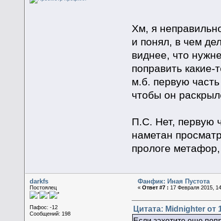
Хм, я неправильн
и понял, в чем де
виднее, что нужн
поправить какие-т
м.б. первую часть
чтобы он раскрыл
П.С. Нет, первую 
наметан просматр
прологе метафор, 
darkfs
Фанфик: Иная Пустота
Постоялец
«
Ответ #7 :
17 Февраля 2015, 14
Цитата: Midnighter от 
Пафос: -12
Сообщений: 198
Если захотите еще попр