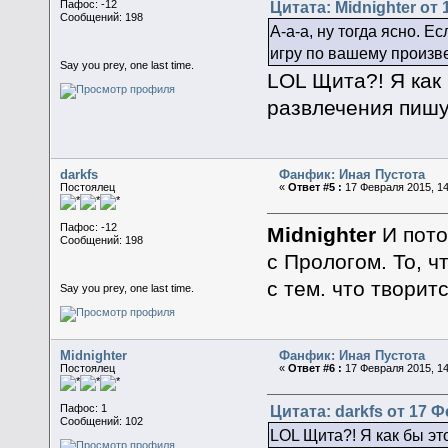
Цитата: Midnighter от 
Пафос: -12
Сообщений: 198
А-а-а, ну тогда ясно. Е
игру по вашему произв
Say you prey, one last time.
LOL Щита?! Я как 
развлечения пишу
darkfs
Фанфик: Иная Пустота
Постоялец
«
Ответ #5 :
17 Февраля 2015, 14
Пафос: -12
Midnighter
И пото
Сообщений: 198
с Прологом. То, ч
с тем. что творит
Say you prey, one last time.
Midnighter
Фанфик: Иная Пустота
Постоялец
«
Ответ #6 :
17 Февраля 2015, 14
Цитата: darkfs от 17 Ф
Пафос: 1
Сообщений: 102
LOL Щита?! Я как бы эт