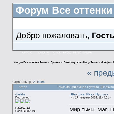
Форум Все оттенк
Добро пожаловать,
Гост
НАЧАЛО
ПОМОЩЬ
ПОИСК
ВХОД
РЕГИСТРАЦИЯ
Форум Все оттенки Тьмы
>
Прочее
>
Литература по Миру Тьмы
>
Фанфик: 
« пред
Страницы: [
1
]
2
Вниз
Автор
Тема: Фанфик: Иная Пустота (Прочита
darkfs
Фанфик: Иная Пустота
Постоялец
«
:
17 Февраля 2015, 11:44:01 »
Пафос: -12
Мир тьмы. Маг: П
Сообщений: 198