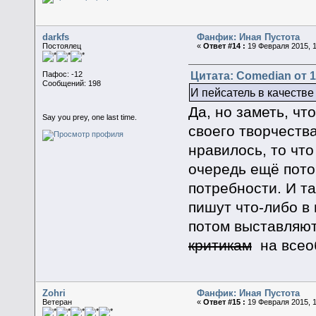
darkfs
Фанфик: Иная Пустота
Постоялец
«
Ответ #14 :
19 Февраля 2015, 1
Цитата: Comedian от 1
Пафос: -12
Сообщений: 198
И пейсатель в качестве
Да, но заметь, чт
Say you prey, one last time.
своего творчества
нравилось, то что
очередь ещё пото
потребности. И та
пишут что-либо в
потом выставляю
критикам
на всео
Zohri
Фанфик: Иная Пустота
Ветеран
«
Ответ #15 :
19 Февраля 2015, 1