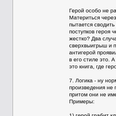
Герой особо не ра
Материться через
пытается сводить
поступков героя ч
жестко? Два случ
сверхвыигрыш и п
антигерой прояви
в его стиле это. 
это книга, где ге
7. Логика - ну но
произведения не 
притом они не име
Примеры:
1) герой грабит к