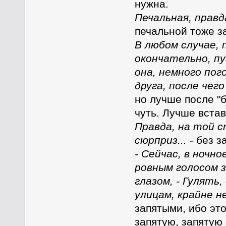
нужна.
Печальная, правд
печальной тоже за
В любом случае, 
окончательно, пу
она, немного пог
друга, после чег
но лучше после "б
чуть. Лучше встав
Правда, на той с
сюрприз...
- без з
- Сейчас, в ночно
ровным голосом 
глазом, - Гулять
улицам, крайне н
запятыми, ибо это
запятую, запятую 