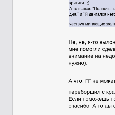
критики.
А то всякое "Полночь 
дня." и "Я двигался н
чествуя мигающие жел
Не, не, я-то выло
мне помогли сдел
внимание на недо
нужно).
А что, ГГ не мож
переборщил с кра
Если поможешь по
спасибо. А то авт