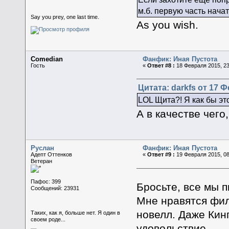
м.б. первую часть начат
Say you prey, one last time.
As you wish.
Comedian
Фанфик: Иная Пустота
Гость
«
Ответ #8 :
18 Февраля 2015, 23
Цитата: darkfs от 17 Ф
LOL Щита?! Я как бы эт
А в качестве чего,
Руслан
Фанфик: Иная Пустота
Адепт Оттенков
«
Ответ #9 :
19 Февраля 2015, 08
Ветеран
Пафос: 399
Бросьте, все мы 
Сообщений: 23931
Мне нравятся фил
новелл. Даже Кинг
Таких, как я, больше нет. Я один в
своем роде...
удовольствие.