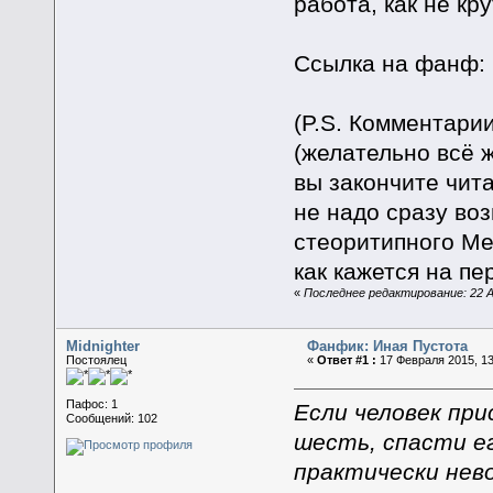
работа, как не кру
Ссылка на фанф: ht
(P.S. Комментарии
(желательно всё ж
вы закончите чита
не надо сразу воз
стеоритипного Мер
как кажется на пе
«
Последнее редактирование: 22 Ап
Midnighter
Фанфик: Иная Пустота
Постоялец
«
Ответ #1 :
17 Февраля 2015, 13
Пафос: 1
Если человек при
Сообщений: 102
шесть, спасти е
практически нев