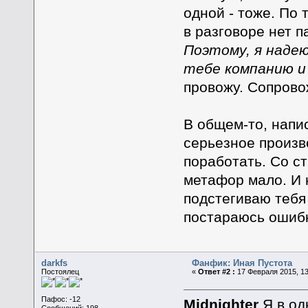
одной - тоже. По 
в разговоре нет п
Поэтому, я наде
тебе компанию и
провожу. Сопровож
В общем-то, напи
серьезное произв
поработать. Со с
метафор мало. И н
подстегиваю тебя
постараюсь ошибк
darkfs
Фанфик: Иная Пустота
Постоялец
«
Ответ #2 :
17 Февраля 2015, 13
Пафос: -12
Midnighter
Я в од
Сообщений: 198