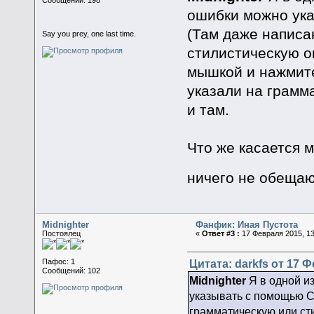
ошибки можно ук
(Там даже написа
Say you prey, one last time.
стилистическую о
мышкой и нажмите
указали на грамм
и там.
Что же касается м
ничего не обеща
Midnighter
Фанфик: Иная Пустота
Постоялец
«
Ответ #3 :
17 Февраля 2015, 13
Цитата: darkfs от 17 Ф
Пафос: 1
Сообщений: 102
Midnighter
Я в одной из
указывать с помощью 
грамматическую или сти