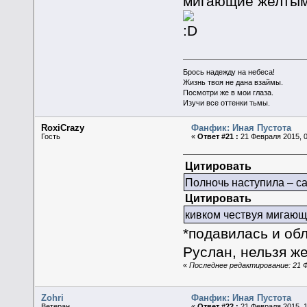
мигающие желтым
Брось надежду на небеса!
Жизнь твоя не дана взаймы.
Посмотри же в мои глаза.
Изучи все оттенки тьмы.
RoxiCrazy
Фанфик: Иная Пустота
Гость
«
Ответ #21 :
21 Февраля 2015, 0
Цитировать
Полночь наступила – с
Цитировать
кивком чествуя мигаю
*подавилась и об
Руслан, нельзя же 
«
Последнее редактирование: 21 Ф
Zohri
Фанфик: Иная Пустота
Ветеран
«
Ответ #22 :
21 Февраля 2015, 1