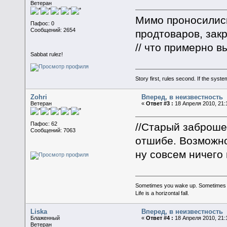
Ветеран
Мимо проносились
Пафос: 0
Сообщений: 2654
продтоваров, зак
// что примерно 
Sabbat rulez!
Story first, rules second. If the syst
Zohri
Вперед, в неизвестность
Ветеран
«
Ответ #3 :
18 Апреля 2010, 21:
Пафос: 62
//Старый заброше
Сообщений: 7063
отшибе. Возможно
ну совсем ничего
Sometimes you wake up. Sometimes the 
Life is a horizontal fall.
Liska
Вперед, в неизвестность
Блаженный
«
Ответ #4 :
18 Апреля 2010, 21:
Ветеран