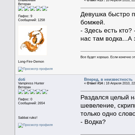
Ветеран
Девушка быстро п
Пафос: 9
Сообщений: 1258
бомжей.
- Здесь есть кто?
нас там водка...А 
Все будет хорошо. Если конечно это
Long-Fire-Demon
doti
Вперед, в неизвестность
Vampiress Hunter
«
Ответ #14 :
18 Апреля 2010, 22
Ветеран
Раздался целый н
Пафос: 0
Сообщений: 2654
шевеление, скрип
только одно слов
Sabbat rulez!
- Водка?