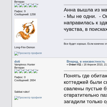
Ветеран
Анна вышла из ма
Пафос: 9
Сообщений: 1258
- Мы не одни. - 
направилась к зд
чувства, в поиск
Все будет хорошо. Если конечно это
Long-Fire-Demon
doti
Вперед, в неизвестность
Vampiress Hunter
«
Ответ #11 :
18 Апреля 2010, 21
Ветеран
Понять где обита
Пафос: 0
Сообщений: 2654
коттеджей были с
свалены пустые бу
Sabbat rulez!
отвратительно па
загадили только о