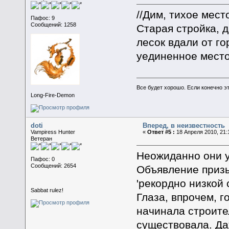
//Дим, тихое мест
Пафос: 9
Сообщений: 1258
Старая стройка, 
лесок вдали от го
уединенное место
Все будет хорошо. Если конечно это
Long-Fire-Demon
doti
Вперед, в неизвестность
Vampiress Hunter
«
Ответ #5 :
18 Апреля 2010, 21:
Ветеран
Неожиданно они у
Пафос: 0
Сообщений: 2654
Объявление призы
'рекордно низкой 
Sabbat rulez!
Глаза, впрочем, г
начинала строител
существовала. Да