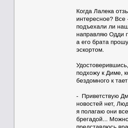
Когда Лалека отз
интересное? Все 
подъехали ли наш
направляю Одди п
а его брата прош
эскортом.
Удостоверившись,
подхожу к Диме, 
бездомного к тает
- Приветствую Дм
новостей нет, Лю
я полагаю они вс
брегадой... Можно
представлюсь вра