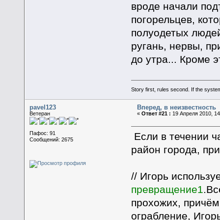
вроде начали под
погорельцев, кот
полуодетых людей
ругань, нервы, пр
до утра... Кроме э
Story first, rules second. If the syst
pavel123
Вперед, в неизвестность
Ветеран
«
Ответ #21 :
19 Апреля 2010, 14
Пафос: 91
Если в течении ча
Сообщений: 2675
район города, пр
// Игорь использу
превращение1
.Вс
прохожих, причём
ограбление, Игор