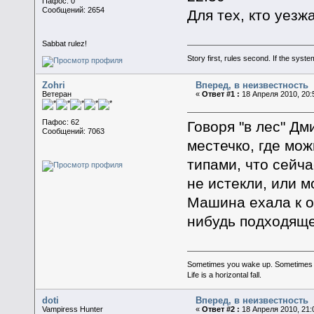
Пафос: 0
Сообщений: 2654
Для тех, кто уез
Sabbat rulez!
Story first, rules second. If the syst
Zohri
Вперед, в неизвестность
Ветеран
«
Ответ #1 :
18 Апреля 2010, 20:
Пафос: 62
Говоря "в лес" Д
Сообщений: 7063
местечко, где мож
типами, что сейча
не истекли, или м
Машина ехала к о
нибудь подходяще
Sometimes you wake up. Sometimes the 
Life is a horizontal fall.
doti
Вперед, в неизвестность
Vampiress Hunter
«
Ответ #2 :
18 Апреля 2010, 21: