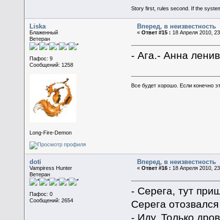
Story first, rules second. If the syst
Liska
Вперед, в неизвестность
Блаженный
«
Ответ #15 :
18 Апреля 2010, 23
Ветеран
- Ага.- Анна ленив
Пафос: 9
Сообщений: 1258
Все будет хорошо. Если конечно это
Long-Fire-Demon
doti
Вперед, в неизвестность
Vampiress Hunter
«
Ответ #16 :
18 Апреля 2010, 23
Ветеран
- Серега, тут приш
Пафос: 0
Сообщений: 2654
Серега отозвался 
- Иду. Только дро