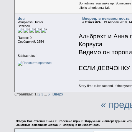
Sometimes you wake up. Sometimes the 
Life is a horizontal fall.
doti
Вперед, в неизвестность
Vampiress Hunter
«
Ответ #24 :
19 Апреля 2010, 14
Ветеран
Альбрехт и Анна 
Пафос: 0
Сообщений: 2654
Корвуса.
Видимо он торопи
Sabbat rulez!
ЕСЛИ ДЕВЧОНКУ
Story first, rules second. If the syst
Страницы: [
1
]
2
3
...
6
Вверх
« пред
Форум Все оттенки Тьмы
>
Ролевые игры
>
Форумные и литературные иг
Заклятые союзники: Шабаш
>
Вперед, в неизвестность