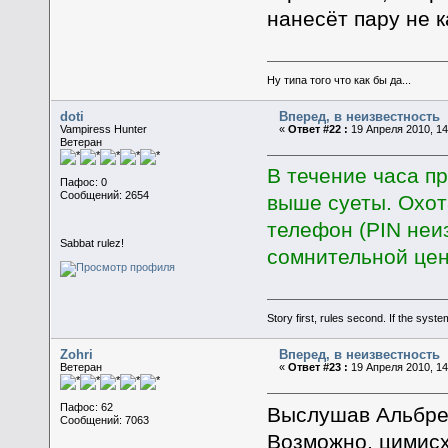
нанесёт пару не 
Ну типа того что как бы да...
doti
Вперед, в неизвестность
Vampiress Hunter
«
Ответ #22 :
19 Апреля 2010, 14
Ветеран
В течение часа пр
Пафос: 0
Сообщений: 2654
выше суеты. Охот
телефон (PIN неиз
Sabbat rulez!
сомнительной цен
Story first, rules second. If the syst
Zohri
Вперед, в неизвестность
Ветеран
«
Ответ #23 :
19 Апреля 2010, 14
Пафос: 62
Выслушав Альбрех
Сообщений: 7063
Возможно, цимисх