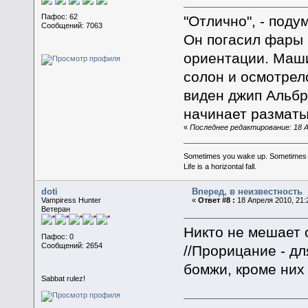
Пафос: 62
"Отлично", - поду
Сообщений: 7063
Он погасил фары
ориентации. Маши
солон и осмотрел
виден джип Альбр
начинает разматы
«
Последнее редактирование: 18 Ап
Sometimes you wake up. Sometimes the 
Life is a horizontal fall.
doti
Вперед, в неизвестность
Vampiress Hunter
«
Ответ #8 :
18 Апреля 2010, 21:
Ветеран
Никто не мешает 
Пафос: 0
Сообщений: 2654
//Прорицание - дл
бомжи, кроме них 
Sabbat rulez!