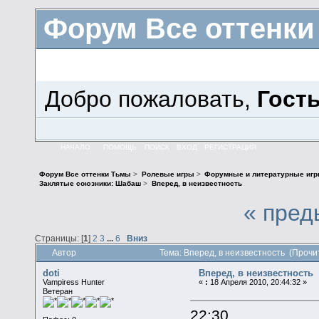
Форум Все оттенк
Добро пожаловать,
Гост
НАЧАЛО
ПОМОЩЬ
ПОИСК
ВХОД
РЕГИСТРАЦИЯ
Форум Все оттенки Тьмы
>
Ролевые игры
>
Форумные и литературные иг
Заклятые союзники: Шабаш
>
Вперед, в неизвестность
« пред
Страницы: [
1
]
2
3
...
6
Вниз
Автор
Тема: Вперед, в неизвестность (Прочи
doti
Вперед, в неизвестность
Vampiress Hunter
«
:
18 Апреля 2010, 20:44:32 »
Ветеран
22:30