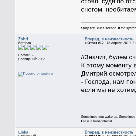
стоял, судя по о
снегом, необитае
Story first, rules second. If the syst
Zohri
Вперед, в неизвестность
Ветеран
«
Ответ #12 :
18 Апреля 2010, 21
Пафос: 62
//Значит, будем с
Сообщений: 7063
К этому моменту 
Дмитрий осмотрел
- Господа, нам по
если мы не хотим
Sometimes you wake up. Sometimes the 
Life is a horizontal fall.
Liska
Вперед, в неизвестность
Блаженный
«
Ответ #13 :
18 Апреля 2010, 22