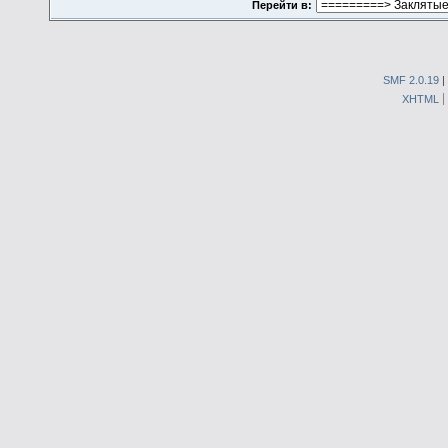
Перейти в:
SMF 2.0.19
|
XHTML