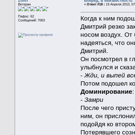
Zohri
Вперед, в неизвестность
Ветеран
«
Ответ #18 :
19 Апреля 2010, 07
Пафос: 62
Когда к ним подо
Сообщений: 7063
Дмитрий резко за
носом воздух. От
надеяться, что он
Дмитрий.
Он посмотрел в гл
улыбнулся и сказ
-
Жди, и выпей вс
Потом подошел к
Доминирование
:
-
Замри
После чего присту
ним, он прислони
подойдя ко втором
Потерявшего созн