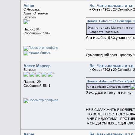
Asher
Re: Чаты-пальмы и т.п.
C Чердака
«
Ответ #201 :
28 Сентября 20
Адепт Оттенков
Ветеран
Цитата: Holod от 27 Сентября 2
Эхх, не тот уже Мангуст, не то
Пафос: 84
Стареете, батенька.
Сообщений: 1947
А я и забыл)) Скучаю по 
Сумасшедший врач. Провожу "
Алекс Мэрсер
Re: Чаты-пальмы и т.п.
Ветеран
«
Ответ #202 :
29 Сентября 20
Цитата: Asher от 28 Сентября 2
Пафос: -29
Сообщений: 5841
А я и забыл)) Скучаю по нему
Хех, дайте тему, я начну.
НЕ В СИЛАХ ЖИТЬ Я КОЛЛЕК
ПО ВОЛЕ ТЯГОСТНОГО РОКА
МНЕ С ИДИОТАМИ - ПРОТИВ
А СРЕДИ УМНЫХ... ОДИНОКО
Asher
Re: Чаты-пальмы и т.п.