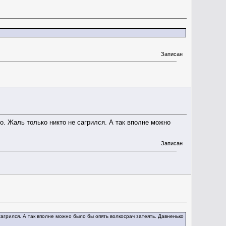
Записан
о. Жаль только никто не сагрился. А так вполне можно
Записан
сагрился. А так вполне можно было бы опять волкосрач затеять. Давненько