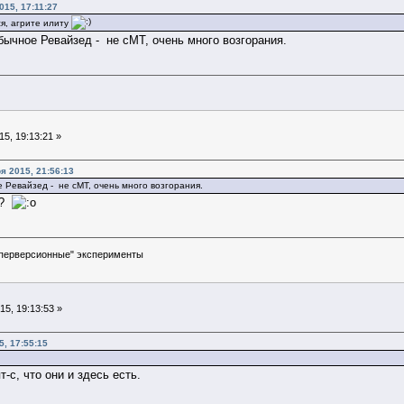
015, 17:11:27
ся, агрите илиту
бычное Ревайзед - не сМТ, очень много возгорания.
5, 19:13:21 »
я 2015, 21:56:13
 Ревайзед - не сМТ, очень много возгорания.
4?
перверсионные" эксперименты
5, 19:13:53 »
5, 17:55:15
-с, что они и здесь есть.