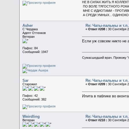
НЕ В СИЛАХ ЖИТЬ Я КОЛЛЕК
ПО ВОЛЕ ТЯГОСТНОГО РОКА
МНЕ С ИДИОТАМИ - ПРОТИВ
А СРЕДИ УМНЫХ... ОДИНОКО
Asher
Re: Чаты-пальмы и т.п.
C Чердака
«
Ответ #208 :
30 Сентября 20
Адепт Оттенков
Ветеран
Если уж совсем никто не 
Пафос: 84
Сообщений: 1947
Сумасшедший врач. Провожу "
Sar
Re: Чаты-пальмы и т.п.
Старожил
«
Ответ #209 :
30 Сентября 20
Пафос: 42
Илита в паблике во вконта
Сообщений: 382
Weirdling
Re: Чаты-пальмы и т.п.
Ветеран
«
Ответ #210 :
30 Сентября 20