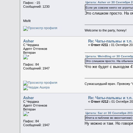
Цитата: Asher от 30 Сентября 2
Пафос: -15
Сообщений: 1230
Если уж совсем никто не агрить
Это слишком просто. На о
Misfit
Welcome to the party, honey!
Asher
Re: Чаты-пальмы и т.п.
C Чердака
«
Ответ #211 :
01 Октября 201
Адепт Оттенков
Ветеран
Цитата: Weirdling от 30 Сентябр
Это слишком просто. На обычное
Пафос: 84
Что же будет с выходом 
Сообщений: 1947
Сумасшедший врач. Провожу "
Asher
Re: Чаты-пальмы и т.п.
C Чердака
«
Ответ #212 :
01 Октября 201
Адепт Оттенков
Ветеран
Цитата: Sar от 30 Сентября 201
Илита в паблике во вконтактике)
Пафос: 84
Ну можно и там. Но говорят
Сообщений: 1947