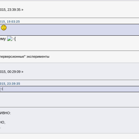
15, 23:39:35 »
015, 19:03:25
т
нему
перверсионные" эксперименты
15, 00:29:09 »
015, 23:39:35
ТИВНО:
НО,
.