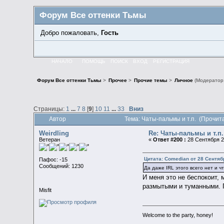
Форум Все оттенки Тьмы
Добро пожаловать,
Гость
НАЧАЛО
ПОМОЩЬ
ПОИСК
ВХОД
РЕГИСТРАЦИЯ
Форум Все оттенки Тьмы
>
Прочее
>
Прочие темы
>
Личное
(Модератор
Страницы:
1
...
7
8
[
9
]
10
11
...
33
Вниз
Автор
Тема: Чаты-пальмы и т.п. (Прочит
Weirdling
Re: Чаты-пальмы и т.п.
Ветеран
«
Ответ #200 :
28 Сентября 20
Цитата: Comedian от 28 Сентябр
Пафос: -15
Сообщений: 1230
Да даже IRL этого всего нет и ч
И меня это не беспокоит, 
размытыми и туманными. П
Misfit
Welcome to the party, honey!