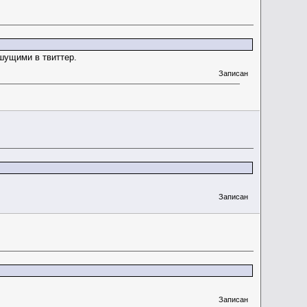
шущими в твиттер.
Записан
Записан
Записан