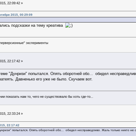
15, 22:09:42 »
нтября 2015, 00:29:09
ались подсказки на тему креатива
перверсионные" эксперименты
15, 22:17:42 »
 теме "Дунризи" попытался. Опять оборотней обо... обидел несправедлив
атеять. Давненько его уже не было. Скучаем вот.
и показать нам то, чего не существовало бы хоть где-то...
15, 22:33:24 »
015, 22:17:42
"Дунризи" попытался. Опять оборотней обо... обидел несправедливо. Жаль только никто не 