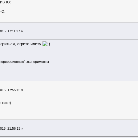
ТИВНО:
НО,
.
15, 17:11:27 »
агриться, агрите илиту
перверсионные" эксперименты
15, 17:55:15 »
ктике)
15, 21:56:13 »