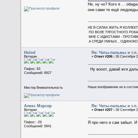
Не, ну чо? Кого я ... об
они сами те ещё людоеды 
НЕ В СИЛАХ ЖИТЬ Я КОЛЛЕК
ПО ВОЛЕ ТЯГОСТНОГО РОКА
МНЕ С ИДИОТАМИ - ПРОТИВ
А СРЕДИ УМНЫХ... ОДИНОКО
Holod
Re: Чаты-пальмы и т.п.
Ветеран
«
Ответ #206 :
30 Сентября 20
Пафос: 83
Ну вооот, давай жги даль
Сообщений: 8927
Наше воображение не в состояни
Мистер Внимательность
Алекс Мэрсер
Re: Чаты-пальмы и т.п.
Ветеран
«
Ответ #207 :
30 Сентября 20
Пафос: -29
Я про него и сам забыл. И
Сообщений: 5841