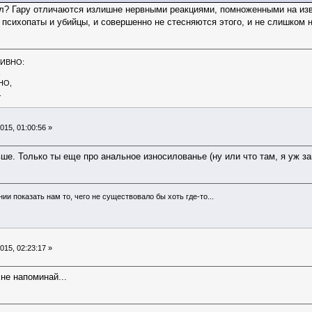
идел? Гару отличаются излишне нервными реакциями, помноженными на из
психопаты и убийцы, и совершенно не стесняются этого, и не слишком 
ТИВНО:
НО,
.
15, 01:00:56 »
ше. Только ты еще про анальное износилованье (ну или что там, я уж з
и показать нам то, чего не существовало бы хоть где-то...
15, 02:23:17 »
 не напоминай...