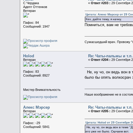
C Чердака
«
Ответ #203 :
29 Сентября 20
Адепт Оттенков
Ветеран
Цитата: Алекс Мэрсер от 29 Се
Хех, дайте тему, я начну.
Пафос: 84
Помниться, вам не требов
Сообщений: 1947
Сумасшедший врач. Провожу "
Holod
Re: Чаты-пальмы и т.п.
Ветеран
«
Ответ #204 :
29 Сентября 20
Пафос: 83
Не, ну чо, он ведь вон в
Сообщений: 8927
было бы опять волкосрач з
Мистер Внимательность
Наше воображение не в состояни
Алекс Мэрсер
Re: Чаты-пальмы и т.п.
Ветеран
«
Ответ #205 :
29 Сентября 20
Цитата: Holod от 29 Сентября 2
Пафос: -29
Сообщений: 5841
Не, ну чо, он ведь вон в теме 
его уже не было. Скучаем вот.