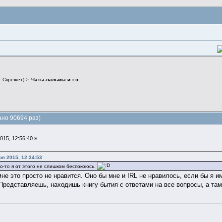
:
Скрежет
) >
Чаты-пальмы и т.п.
ано 90694 раз)
15, 12:56:40 »
я 2015, 12:34:53
то-то я от этого не слишком беспокоюсь.
мне это просто не нравится. Оно бы мне и IRL не нравилось, если бы я 
редставляешь, находишь книгу бытия с ответами на все вопросы, а там