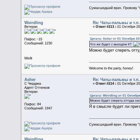
Сумасшедший врач. Провожу "
Weirdling
Re: Чаты-пальмы и т.п.
Ветеран
«
Ответ #213 :
01 Октября 201
Цитата: Asher от 01 Октября 20
Пафос: -15
Сообщений: 1230
Что же будет с выходом 4?
Можно будет спереть отту
Misfit
Welcome to the party, honey!
Asher
Re: Чаты-пальмы и т.п.
C Чердака
«
Ответ #214 :
01 Октября 201
Адепт Оттенков
Ветеран
Цитата: Weirdling от 01 Октября
Можно будет спереть оттуда сис
Пафос: 84
Я в смысле будет ли приг
Сообщений: 1947
Сумасшедший врач. Провожу "
Weirdling
Re: Чаты-пальмы и т.п.