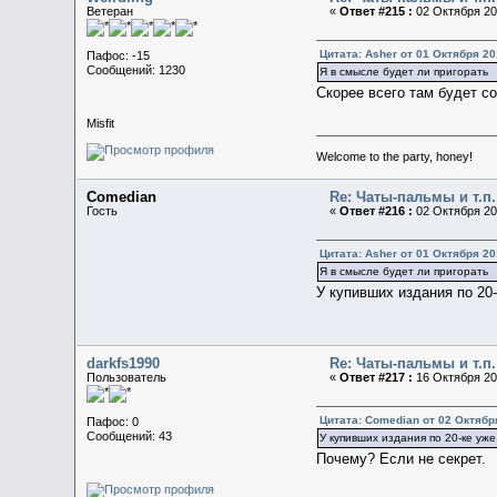
Ветеран
«
Ответ #215 :
02 Октября 201
Цитата: Asher от 01 Октября 20
Пафос: -15
Сообщений: 1230
Я в смысле будет ли пригорать
Скорее всего там будет с
Misfit
Welcome to the party, honey!
Comedian
Re: Чаты-пальмы и т.п.
Гость
«
Ответ #216 :
02 Октября 201
Цитата: Asher от 01 Октября 20
Я в смысле будет ли пригорать
У купивших издания по 20-
darkfs1990
Re: Чаты-пальмы и т.п.
Пользователь
«
Ответ #217 :
16 Октября 201
Цитата: Comedian от 02 Октября
Пафос: 0
Сообщений: 43
У купивших издания по 20-ке уже
Почему? Если не секрет.