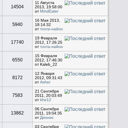
11 Августа
14504
2013, 19:58:00
от
MindEater
16 Мая 2013,
5940
18:14:32
от
тохта-найон
19 Февраля
17740
2012, 17:26:25
от
тохта-найон
15 Февраля
6550
2012, 17:46:30
от Kaleb_22
12 Января
8172
2012, 09:31:43
от
Asher
21 Сентября
7583
2011, 20:03:49
от
khe12
06 Сентября
13862
2011, 19:04:35
от
Дионис
03 Сентября