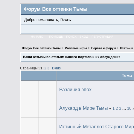
Форум Все оттенки Тьмы
Добро пожаловать,
Гость
НАЧАЛО
ПОМОЩЬ
ПОИСК
ВХОД
РЕГИСТРАЦИЯ
Форум Все оттенки Тьмы
>
Ролевые игры
>
Портал и форум
>
Статьи и
Ваши отзывы по статьям нашего портала и их обсуждения
Страницы: [
1
]
2
3
Вниз
Тема
Различия эпох
Алукард в Мире Тьмы
«
1
2
3
...
10
Истинный Метаплот Старого Ми