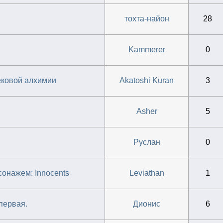
тохта-найон
28
Kammerer
0
ековой алхимии
Akatoshi Kuran
3
Asher
5
Руслан
0
онажем: Innocents
Leviathan
1
первая.
Дионис
6