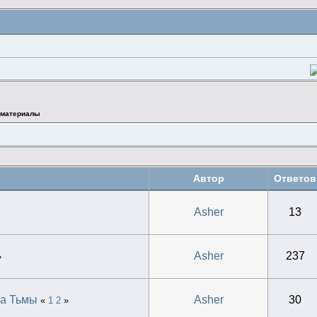
 материалы
Автор
Ответов
Asher
13
Asher
237
»
ра Тьмы
Asher
30
«
1
2
»