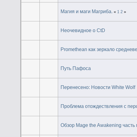
Магия и маги Магриба.
«
1
2
»
Неочевидное о CtD
Promethean как зеркало среднев
Путь Пафоса
Перенесено: Новости White Wolf
Проблема отождествления с перс
Обзор Mage the Awakening часть 