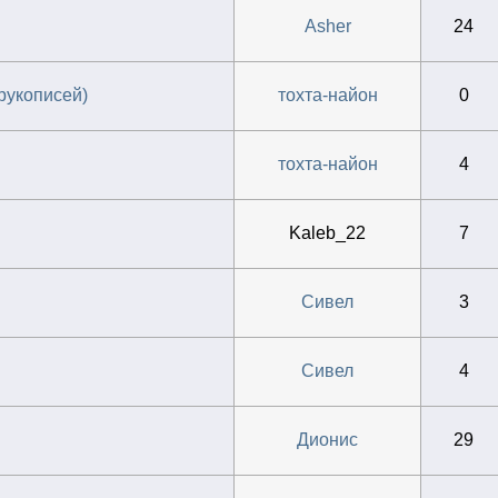
Asher
24
рукописей)
тохта-найон
0
тохта-найон
4
Kaleb_22
7
Сивел
3
Сивел
4
Дионис
29