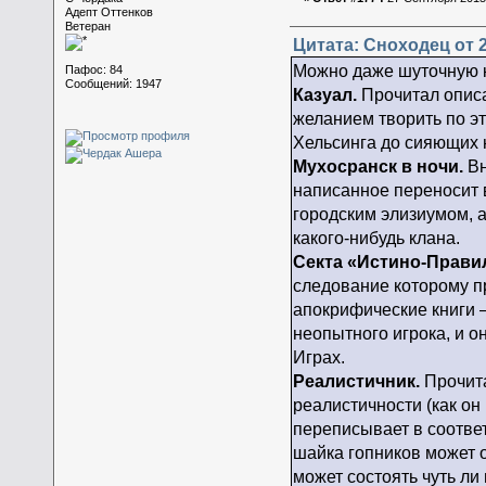
Адепт Оттенков
Ветеран
Цитата: Сноходец от 2
Можно даже шуточную 
Пафос: 84
Сообщений: 1947
Казуал.
Прочитал описа
желанием творить по эт
Хельсинга до сияющих
Мухосранск в ночи.
Вн
написанное переносит 
городским элизиумом, 
какого-нибудь клана.
Секта «Истино-Прави
следование которому п
апокрифические книги 
неопытного игрока, и 
Играх.
Реалистичник.
Прочита
реалистичности (как о
переписывает в соотве
шайка гопников может 
может состоять чуть ли