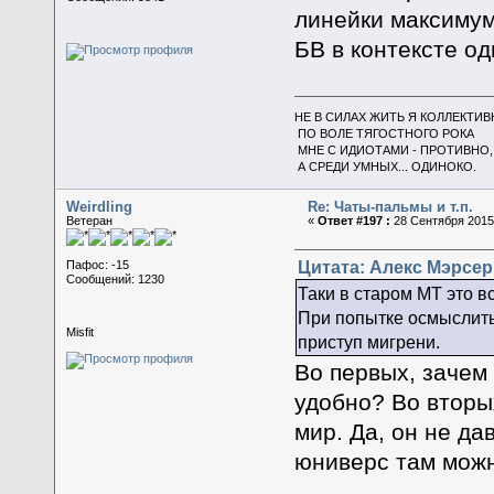
линейки максимум
БВ в контексте од
НЕ В СИЛАХ ЖИТЬ Я КОЛЛЕКТИВ
ПО ВОЛЕ ТЯГОСТНОГО РОКА
МНЕ С ИДИОТАМИ - ПРОТИВНО,
А СРЕДИ УМНЫХ... ОДИНОКО.
Weirdling
Re: Чаты-пальмы и т.п.
Ветеран
«
Ответ #197 :
28 Сентября 2015,
Цитата: Алекс Мэрсер 
Пафос: -15
Сообщений: 1230
Таки в старом МТ это в
При попытке осмыслить 
Misfit
приступ мигрени.
Во первых, зачем 
удобно? Во вторы
мир. Да, он не да
юниверс там можн