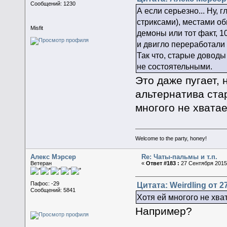
Сообщений: 1230
А если серьезно... Ну,
стриксами), местами об
Misfit
демоны или тот факт, 
и двигло переработали 
Так что, старые довод
не состоятельными.
Это даже пугает, 
альтернатива ста
многого не хватае
Welcome to the party, honey!
Алекс Мэрсер
Re: Чаты-пальмы и т.п.
Ветеран
«
Ответ #183 :
27 Сентября 2015,
Цитата: Weirdling от 2
Пафос: -29
Сообщений: 5841
Хотя ей многого не хват
Например?