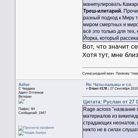
манипулировать Камари
Треш-илитарий.
Прочит
разный подход к Миру т
миром смертных и мир
всё это только для тех,
Йорка, который рассека
Вот, что значит с
Хотя тут, мне бли
Сумасшедший врач. Провожу "пер
Asher
Re: Чаты-пальмы и т.п.
C Чердака
«
Ответ #178 :
27 Сентября 2015,
Адепт Оттенков
Ветеран
Цитата: Руслан от 27 
Rage across "название 
Пафос: 84
Сообщений: 1947
материалов из википед
страдающих неонатов, 
никто не в силах слушат