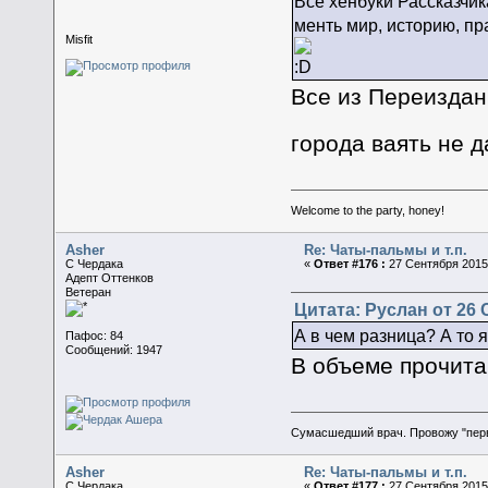
Все хенбуки Рассказчик
менть мир, историю, пр
Misfit
Все из Переиздан
города ваять не 
Welcome to the party, honey!
Asher
Re: Чаты-пальмы и т.п.
C Чердака
«
Ответ #176 :
27 Сентября 2015,
Адепт Оттенков
Ветеран
Цитата: Руслан от 26 
А в чем разница? А то 
Пафос: 84
Сообщений: 1947
В объеме прочитан
Сумасшедший врач. Провожу "пер
Asher
Re: Чаты-пальмы и т.п.
C Чердака
«
Ответ #177 :
27 Сентября 2015,