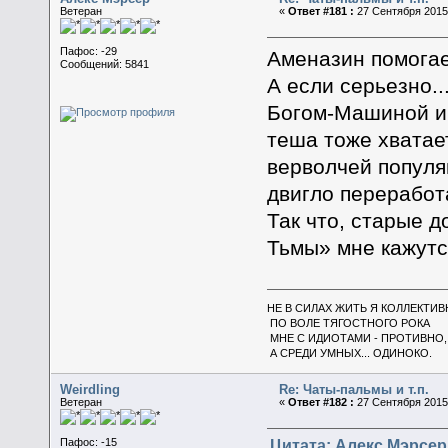
Ветеран
«
Ответ #181 :
27 Сентября 2015,
Пафос: -29
Аменазин помогает
Сообщений: 5841
А если серьезно..
Богом-Машиной и 
теша тоже хватае
верволчей популя
двигло переработ
Так что, старые 
Тьмы» мне кажутс
НЕ В СИЛАХ ЖИТЬ Я КОЛЛЕКТИВ
ПО ВОЛЕ ТЯГОСТНОГО РОКА
МНЕ С ИДИОТАМИ - ПРОТИВНО,
А СРЕДИ УМНЫХ... ОДИНОКО.
Weirdling
Re: Чаты-пальмы и т.п.
Ветеран
«
Ответ #182 :
27 Сентября 2015,
Цитата: Алекс Мэрсер 
Пафос: -15