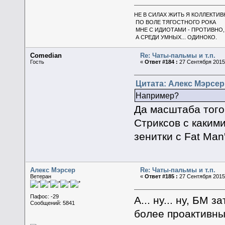
НЕ В СИЛАХ ЖИТЬ Я КОЛЛЕКТИВ
ПО ВОЛЕ ТЯГОСТНОГО РОКА
МНЕ С ИДИОТАМИ - ПРОТИВНО,
А СРЕДИ УМНЫХ... ОДИНОКО.
Comedian
Re: Чаты-пальмы и т.п.
Гость
«
Ответ #184 :
27 Сентября 2015,
Цитата: Алекс Мэрсер 
Например?
Да масштаба того 
Стриксов с каким
зенитки c Fat Man
Алекс Мэрсер
Re: Чаты-пальмы и т.п.
Ветеран
«
Ответ #185 :
27 Сентября 2015,
Пафос: -29
А... ну... ну, БМ
Сообщений: 5841
более проактивны