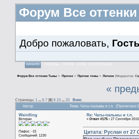
Форум Все оттенк
Добро пожаловать,
Гост
НАЧАЛО
ПОМОЩЬ
ПОИСК
ВХОД
РЕГИСТРАЦИЯ
Форум Все оттенки Тьмы
>
Прочее
>
Прочие темы
>
Личное
(Модератор:
Ск
« пред
Страницы:
1
...
6
7
[
8
]
9
10
...
33
Вниз
Автор
Тема: Чаты-пальмы и т.п. (Прочитано 
Weirdling
Re: Чаты-пальмы и т.п.
Ветеран
«
Ответ #175 :
27 Сентября 2015,
Цитата: Руслан от 27 
Пафос: -15
Сообщений: 1230