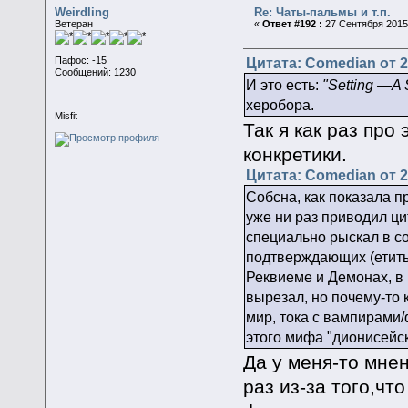
Weirdling
Re: Чаты-пальмы и т.п.
Ветеран
«
Ответ #192 :
27 Сентября 2015,
Цитата: Comedian от 2
Пафос: -15
Сообщений: 1230
И это есть:
"Setting —A 
херобора.
Misfit
Так я как раз про
конкретики.
Цитата: Comedian от 2
Собсна, как показала п
уже ни раз приводил ци
специально рыскал в со
подтверждающих (етить
Реквиеме и Демонах, в 
вырезал, но почему-то 
мир, тока с вампирами/
этого мифа "дионисейск
Да у меня-то мнен
раз из-за того,ч