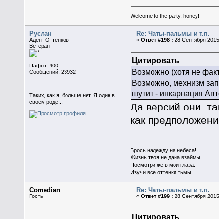
Welcome to the party, honey!
Руслан
Re: Чаты-пальмы и т.п.
Адепт Оттенков
«
Ответ #198 :
28 Сентября 2015,
Ветеран
Цитировать
Пафос: 400
Возможно (хотя не факт)
Сообщений: 23932
Возможно, мехнизм зап
шутит - инкарнация Авт
Таких, как я, больше нет. Я один в
своем роде...
Да версий они так
как предположени
Брось надежду на небеса!
Жизнь твоя не дана взаймы.
Посмотри же в мои глаза.
Изучи все оттенки тьмы.
Comedian
Re: Чаты-пальмы и т.п.
Гость
«
Ответ #199 :
28 Сентября 2015,
Цитировать