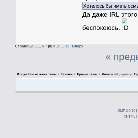
Хотелось бы иметь осм
Да даже IRL этого
беспокоюсь.
Страницы:
1
...
6
7
[
8
]
9
10
...
33
Вверх
« пред
Форум Все оттенки Тьмы
>
Прочее
>
Прочие темы
>
Личное
(Модератор:
Ск
SMF 2.0.19
|
XHTML