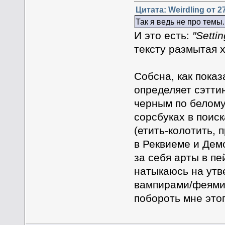
Цитата: Weirdling от 2
Так я ведь не про темы.
И это есть:
"Setti
тексту размытая 
Собсна, как пока
определяет сэттин
черным по белому
сорсбуках в поис
(етить-колотить,
в Реквиеме и Демо
за себя арты в пе
натыкаюсь на утве
вампирами/феями/
побороть мне это