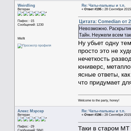
Weirdling
Re: Чаты-пальмы и т.п.
Ветеран
«
Ответ #195 :
28 Сентября 2015,
Цитата: Comedian от 2
Пафос: -15
Сообщений: 1230
Невозможно. Раскрытие
Тайн. Неужели всем так
Misfit
Ну убьет одну тем
просто это не ху
нечеткость разво
юниверс, метапло
ясные ответы, как
что придумает для
Welcome to the party, honey!
Алекс Мэрсер
Re: Чаты-пальмы и т.п.
Ветеран
«
Ответ #196 :
28 Сентября 2015,
Пафос: -29
Таки в старом МТ 
Сообщений: 5841