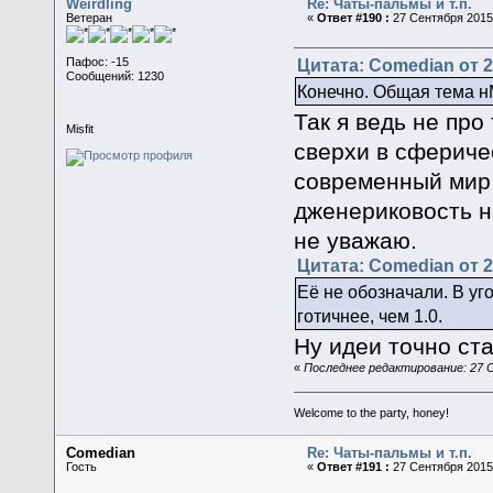
Weirdling
Re: Чаты-пальмы и т.п.
Ветеран
«
Ответ #190 :
27 Сентября 2015,
Цитата: Comedian от 2
Пафос: -15
Сообщений: 1230
Конечно. Общая тема н
Так я ведь не про 
Misfit
сверхи в сферич
современный мир -
дженериковость н
не уважаю.
Цитата: Comedian от 2
Её не обозначали. В уго
готичнее, чем 1.0.
Ну идеи точно ст
«
Последнее редактирование: 27 Се
Welcome to the party, honey!
Comedian
Re: Чаты-пальмы и т.п.
Гость
«
Ответ #191 :
27 Сентября 2015,