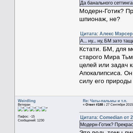
Да банального сеттинга
Модерн-Готик? Пр
шпионаж, не?
Цитата: Алекс Мэрсер 
А... ну... ну, БМ зато 
Кстати. БМ, для 
старого Мира Тьмы
целей или задач к
Апокалипсиса. Он 
силу его природы
Weirdling
Re: Чаты-пальмы и т.п.
Ветеран
«
Ответ #188 :
27 Сентября 2015,
Цитата: Comedian от 2
Пафос: -15
Сообщений: 1230
Модерн-Готик? Прекрас
Это ведь темы лин