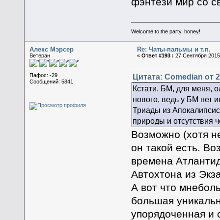
фэнтези мир со с
Welcome to the party, honey!
Алекс Мэрсер
Re: Чаты-пальмы и т.п.
Ветеран
«
Ответ #193 :
27 Сентября 2015,
Цитата: Comedian от 2
Пафос: -29
Сообщений: 5841
Кстати. БМ, для меня, 
нового, ведь у БМ нет и
Триады из Апокалипсиса
природы и отсутствия ч
Возможно (хотя не
он такой есть. В
времена Атлантиды
Автохтона из Экза
А вот что мнебол
большая уникальн
упорядоченная и 