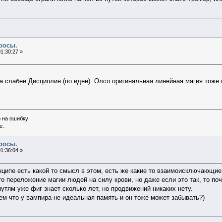
росы.
1:30:27 »
а слабее Дисциплин (по идее). Олсо оригинальная линейная магия тоже 
о на ошибку
е.
росы.
1:36:04 »
инципе есть какой то смысл в этом, есть же какие то взаимоисключающи
то переложение магии людей на силу крови, но даже если это так, то по
утям уже фиг знает сколько лет, но продвижений никаких нету.
 тем что у вампира не идеальная память и он тоже может забывать?)