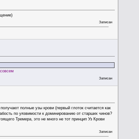
бщение)
Записан
 совсем
Записан
а получают полные узы крови (первый глоток считается как
лабость по уязвимости к доминированию от старших чинов?
оящего Тремера, это не много не тот принцип Уз Крови
Записан