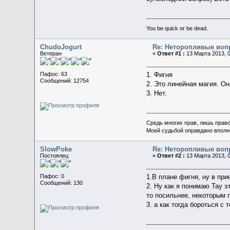
You be quick or be dead.
ChudoJogurt
Re: Неторопливые воп
Ветеран
«
Ответ #1 :
13 Марта 2013, 0
Пафос: 63
1. Фигня
Сообщений: 12754
2. Это линейная магия. Он
3. Нет.
Средь многих прав, лишь прав
Моей судьбой оправдано вполн
SlowPoke
Re: Неторопливые воп
Постоялец
«
Ответ #2 :
13 Марта 2013, 0
Пафос: 0
1.В плане фигня, ну в пр
Сообщений: 130
2. Ну как я понимаю Тау э
то посильнее, некоторым п
3. а как тогда бороться с