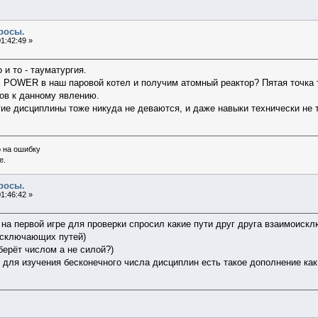
росы.
1:42:49 »
 и то - тауматургия.
 POWER в наш паровой котел и получим атомный реактор? Пятая точка 
ов к данному явлению.
угие дисциплины тоже никуда не деваются, и даже навыки технически не тер
о на ошибку
е.
росы.
1:46:42 »
р на первой игре для проверки спросил какие пути друг друга взаимоискл
исключающих путей)
 берёт числом а не силой?)
 для изучения бесконечного числа дисциплин есть такое дополнение как 