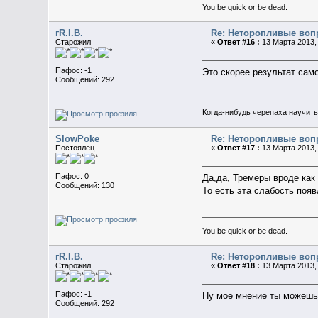
You be quick or be dead.
гR.I.B.
Re: Неторопливые воп
Старожил
«
Ответ #16 :
13 Марта 2013, 
Пафос: -1
Это скорее результат само
Сообщений: 292
Когда-нибудь черепаха научить
SlowPoke
Re: Неторопливые воп
Постоялец
«
Ответ #17 :
13 Марта 2013, 
Пафос: 0
Да,да, Тремеры вроде как
Сообщений: 130
То есть эта слабость поя
You be quick or be dead.
гR.I.B.
Re: Неторопливые воп
Старожил
«
Ответ #18 :
13 Марта 2013, 
Пафос: -1
Ну мое мнение ты можешь 
Сообщений: 292