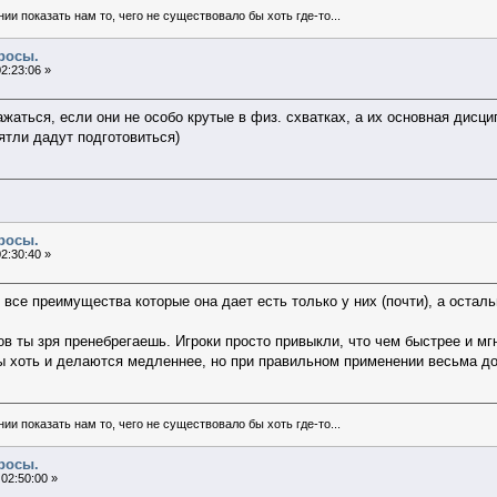
и показать нам то, чего не существовало бы хоть где-то...
росы.
2:23:06 »
ажаться, если они не особо крутые в физ. схватках, а их основная дисц
рятли дадут подготовиться)
росы.
2:30:40 »
все преимущества которые она дает есть только у них (почти), а осталь
ты зря пренебрегаешь. Игроки просто привыкли, что чем быстрее и мгно
лы хоть и делаются медленнее, но при правильном применении весьма д
и показать нам то, чего не существовало бы хоть где-то...
росы.
02:50:00 »