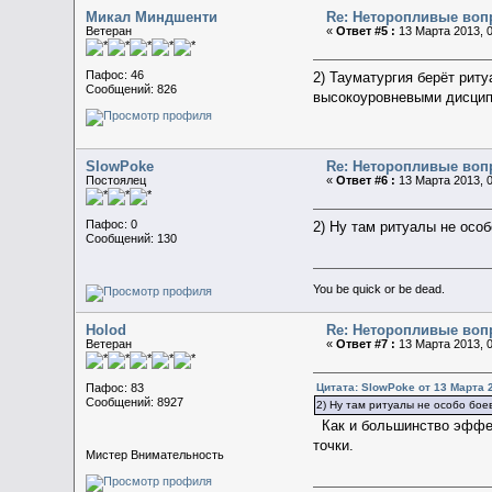
Микал Миндшенти
Re: Неторопливые воп
Ветеран
«
Ответ #5 :
13 Марта 2013, 0
Пафос: 46
2) Тауматургия берёт риту
Сообщений: 826
высокоуровневыми дисци
SlowPoke
Re: Неторопливые воп
Постоялец
«
Ответ #6 :
13 Марта 2013, 0
Пафос: 0
2) Ну там ритуалы не особ
Сообщений: 130
You be quick or be dead.
Holod
Re: Неторопливые воп
Ветеран
«
Ответ #7 :
13 Марта 2013, 0
Цитата: SlowPoke от 13 Марта 2
Пафос: 83
Сообщений: 8927
2) Ну там ритуалы не особо бое
Как и большинство эффек
точки.
Мистер Внимательность