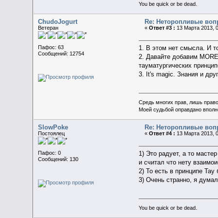
You be quick or be dead.
ChudoJogurt
Re: Неторопливые воп
Ветеран
«
Ответ #3 :
13 Марта 2013, 0
Пафос: 63
1. В этом нет смысла. И то
Сообщений: 12754
2. Давайте добавим MORE
тауматургических принцип
3. It's magic. Знания и др
Средь многих прав, лишь прав
Моей судьбой оправдано вполн
SlowPoke
Re: Неторопливые воп
Постоялец
«
Ответ #4 :
13 Марта 2013, 0
Пафос: 0
1) Это радует, а то масте
Сообщений: 130
и считал что нету взаимо
2) То есть в принципе Тау
3) Очень странно, я думал
You be quick or be dead.