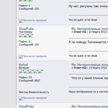
Пафос: 0
Ну нет, ритуалы там очень
Сообщений: 130
You be quick or be dead.
SlowPoke
Re: Неторопливые воп
Постоялец
«
Ответ #11 :
13 Марта 2013, 
Пафос: 0
А по поводу Техномантов 
Сообщений: 130
You be quick or be dead.
Holod
Re: Неторопливые воп
Ветеран
«
Ответ #12 :
13 Марта 2013, 
Пафос: 83
Что-то у меня плохое п
Сообщений: 8927
Наше воображение не в состояни
Мистер Внимательность
SlowPoke
Re: Неторопливые воп