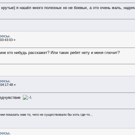
 крутые) я нашёл много полезных но не боевых, а это очень жаль, надея
росы.
03:43:03 »
мне кто нибудь расскажет? Или таких ребят нету и меня глючит?
росы.
04:17:48 »
редчувствие
и показать нам то, чего не существовало бы хоть где-то...
росы.