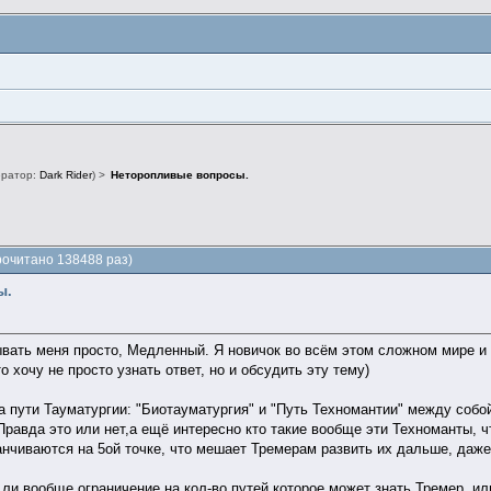
ратор:
Dark Rider
) >
Неторопливые вопросы.
очитано 138488 раз)
ы.
вать меня просто, Медленный. Я новичок во всём этом сложном мире и у
 хочу не просто узнать ответ, но и обсудить эту тему)
а пути Тауматургии: "Биотауматургия" и "Путь Техномантии" между собой
Правда это или нет,а ещё интересно кто такие вообще эти Техноманты, ч
канчиваются на 5ой точке, что мешает Тремерам развить их дальше, даж
 ли вообще ограничение на кол-во путей которое может знать Тремер, и