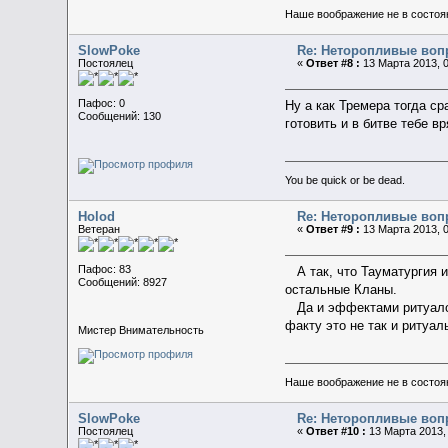
Наше воображение не в состояни
SlowPoke
Re: Неторопливые воп
Постоялец
«
Ответ #8 :
13 Марта 2013, 0
Пафос: 0
Ну а как Тремера тогда ср
Сообщений: 130
готовить и в битве тебе в
You be quick or be dead.
Holod
Re: Неторопливые воп
Ветеран
«
Ответ #9 :
13 Марта 2013, 0
Пафос: 83
А так, что Тауматургия и 
Сообщений: 8927
остальные Кланы.
Да и эффектами ритуалов 
факту это не так и ритуа
Мистер Внимательность
Наше воображение не в состояни
SlowPoke
Re: Неторопливые воп
Постоялец
«
Ответ #10 :
13 Марта 2013, 