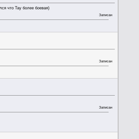
лся что Тау более боевая)
Записан
Записан
Записан