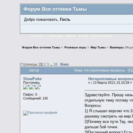
Форум Все оттенки Тьмы
Добро пожаловать,
Гость
НАЧАЛО
ПОМОЩЬ
ПОИСК
ВХОД
РЕГИСТРАЦИЯ
Форум Все оттенки Тьмы
>
Ролевые игры
>
Мир Тьмы
>
Вампиры
(Моде
Страницы: [
1
]
2
3
...
38
Вниз
Автор
Тема: Неторопливые вопросы. (Пр
SlowPoke
Неторопливые вопрос
Постоялец
«
:
13 Марта 2013, 01:15:28 »
Пафос: 0
Здравствуйте. Прошу назы
Сообщений: 130
отдельную тему потому что
Вопросы:
1) Я слышал версию что 2
разному смотреть на мир.
2)Почему все пути Тау, о
дальше 5ой точки.
3)Последний вопрос) Есть