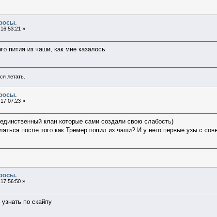
росы.
16:53:21 »
го пития из чаши, как мне казалось
ся летать.
росы.
17:07:23 »
 единственный клан которые сами создали свою слабость)
вляться после того как Тремер попил из чаши? И у него первые узы с со
росы.
17:56:50 »
узнать по скайпу