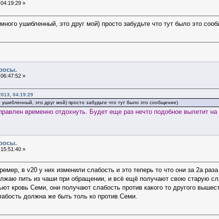
04:19:29 »
много ушибленный, это друг мой) просто забудьте что тут было это соо
росы.
06:47:52 »
013, 04:19:29
ушибленный, это друг мой) просто забудьте что тут было это сообщение)
правлен временно отдохнуть. Будет еще раз нечто подобное вылетит на
росы.
15:51:40 »
емер, в v20 у них изменили слабость и это теперь то что они за 2а раз
должаю пить из чаши при обращении, и всё ещё получают свою старую с
ют кровь Семи, они получают слабость против какого то другого вышест
лабость должна же быть толь ко против Семи.