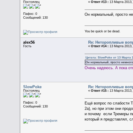
Постоялец
«
Ответ #13 :
13 Марта 2013, 
Пафос: 0
Он нормальный, просто не
Сообщений: 130
You be quick or be dead.
alex56
Re: Неторопливые воп
Гость
«
Ответ #14 :
13 Марта 2013, 
Цитата: SlowPoke от 13 Марта 2
Он нормальный, просто немного 
Очень надеюсь. А пока от
SlowPoke
Re: Неторопливые воп
Постоялец
«
Ответ #15 :
13 Марта 2013, 
Пафос: 0
Ещё вопрос по слабости Тр
Сообщений: 130
2а), но при этом они про
и почему если Тремеры пь
который я представлял, с