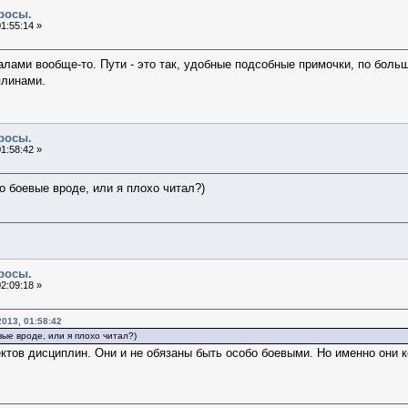
росы.
1:55:14 »
алами вообще-то. Пути - это так, удобные подсобные примочки, по боль
плинами.
росы.
1:58:42 »
о боевые вроде, или я плохо читал?)
росы.
2:09:18 »
013, 01:58:42
вые вроде, или я плохо читал?)
тов дисциплин. Они и не обязаны быть особо боевыми. Но именно они 