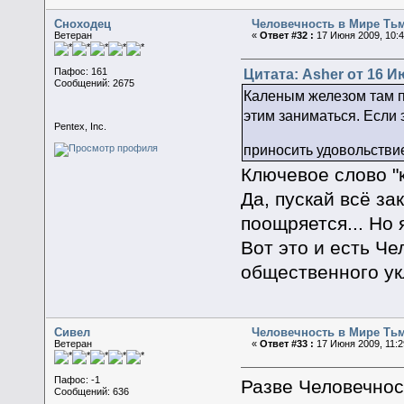
Сноходец
Человечность в Мире Ть
Ветеран
«
Ответ #32 :
17 Июня 2009, 10:4
Цитата: Asher от 16 И
Пафос: 161
Сообщений: 2675
Каленым железом там пр
этим заниматься. Если 
Pentex, Inc.
приносить удовольстви
Ключевое слово "к
Да, пускай всё за
поощряется... Но 
Вот это и есть Че
общественного ук
Сивел
Человечность в Мире Ть
Ветеран
«
Ответ #33 :
17 Июня 2009, 11:2
Пафос: -1
Разве Человечнос
Сообщений: 636