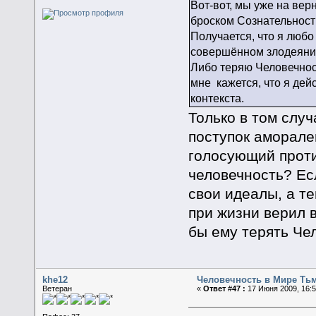
Вот-вот, мы уже на ве
броском Сознательност
Получается, что я любо
совершённом злодеяни
Либо теряю Человечнос
мне кажется, что я дей
контекста.
Только в том случ
поступок аморале
голосующий проти
человечность? Ес
свои идеалы, а те
при жизни верил 
бы ему терять Че
khe12
Человечность в Мире Ть
Ветеран
«
Ответ #47 :
17 Июня 2009, 16:5