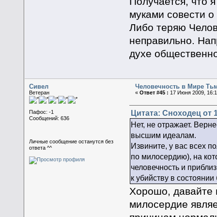
Получается, что 
муками совести о
Либо теряю Челов
неправильно. Нап
духе общественно
Сивел
Человечность в Мире Ть
Ветеран
«
Ответ #45 :
17 Июня 2009, 16:1
Цитата: Сноходец от 1
Пафос: -1
Сообщений: 636
Нет, не отражает. Верне
высшим идеалам.
Личные сообщение останутся без
Извините, у вас всех п
ответа ^^
по милосердию), на кото
человечность и приблиз
к убийству в состоянии
Хорошо, давайте 
милосердие являе