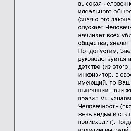
высокая человечно
идеального общес
(зная о его закон
опускает Человеч
начинает всех уби
общества, значит
Но, допустим, Зв
руководствуется 
детстве (из этого
Инквизитор, в св
имеющий, по-Ваше
нынешнии ночи же
правил мы узнаём
Человечность (око
жечь ведьм и ста
происходит). Тогд
наделим высокой 