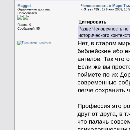
Maggot
Человечность в Мире Ть
Ограничение доступа
«
Ответ #35 :
17 Июня 2009, 13:5
Пользователь
Цитировать
Пафос: 0
Разве Человечность не 
Сообщений: 95
исторического контекст
Нет, в старом мир
библейские ибо ен
ангелов. Так что 
Если же вы прост
поймете по их Дор
современные собр
легче сохранить 
Профессия это ро
друг от друга, в т
что палачь совсе
психологическим п