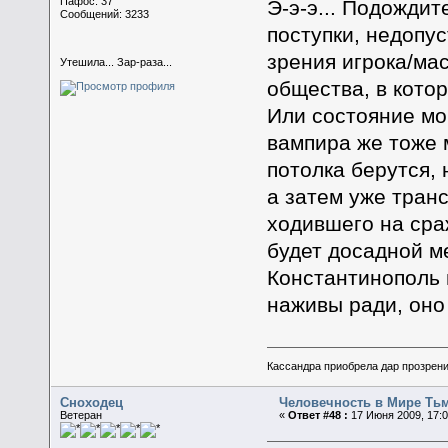
Пафос: 37
Э-э-э... Подожди
Сообщений: 3233
поступки, недопус
зрения игрока/ма
Утешила... Зар-раза...
общества, в кото
Или состояние мо
вампира же тоже 
потолка берутся,
а затем уже тран
ходившего на сра
будет досадной м
Константинополь 
наживы ради, оно
Кассандра приобрела дар прозрени
Сноходец
Человечность в Мире Ть
Ветеран
«
Ответ #48 :
17 Июня 2009, 17:0