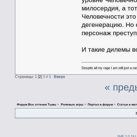
милосердия, а тот
Человечности это
дегенерацию. Но с
персонаж преступ
И такие дилемы в
Despite all my rage I am still just a rat
Страницы:
1
[
2
]
3
4
5
Вверх
« пред
Форум Все оттенки Тьмы
>
Ролевые игры
>
Портал и форум
>
Статьи и ма
SMF 2.0.19
|