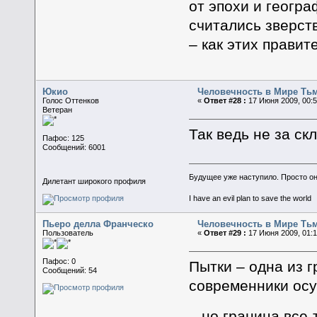
от эпохи и геогра
считались зверст
– как этих прави
Юкио
Человечность в Мире Ть
Голос Оттенков
«
Ответ #28 :
17 Июня 2009, 00:5
Ветеран
Так ведь не за ск
Пафос: 125
Сообщений: 6001
Будущее уже наступило. Просто о
Дилетант широкого профиля
I have an evil plan to save the world
Пьеро делла Франческо
Человечность в Мире Ть
Пользователь
«
Ответ #29 :
17 Июня 2009, 01:1
Пафос: 0
Пытки – одна из 
Сообщений: 54
современники осу
– но граница все