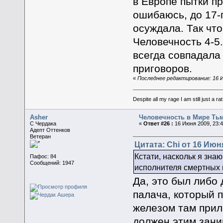
в Европе пытки п
ошибаюсь, до 17-
осуждала. Так чт
Человечность 4-5.
всегда совпадала
приговоров.
«
Последнее редактирование: 16 И
Despite all my rage I am still just a rat
Asher
Человечность в Мире Ть
C Чердака
«
Ответ #26 :
16 Июня 2009, 23:4
Адепт Оттенков
Ветеран
Цитата: Chi от 16 Июня
Кстати, наскольк я зна
Пафос: 84
Сообщений: 1947
исполнителя смертных 
Да, это был либо
палача, который 
железом там прило
должен этим зани