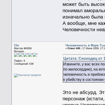
может быть высок
понимал аморальн
изначально была 
А вообще, мне ка
Человечности нев
Chi
Человечность в Мире Ть
Мастер ФИ006
«
Ответ #49 :
17 Июня 2009, 17:1
Ветеран
Цитата: Сноходец от 1
Пафос: 6
Извините, у вас всех п
Сообщений: 538
по милосердию), на кото
человечность и приблиз
к убийству в состоянии
Это не абсурд. Э
персонаж (кстати,
уровне Человечно