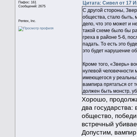
Цитата: Сивел от 17 И
Пафос: 161
Сообщений: 2675
С другой стороны, Звер
общества, стало быть, 
Pentex, Inc.
дело, что это может и н
такой схеме было бы р
греха в районе 5-6, по
падать. То есть это бу
это будет нарушение о
Кроме того, «Зверь» в
нулевой человечности 
имеющегося у реальных
вампира прятаться от те
должен быть монстр, у
Хорошо, продолжа
два государства: 
общество, победи
встречный убивает
Допустим, вампир 