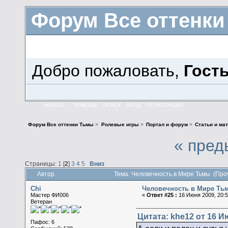
Форум Все оттенк
Добро пожаловать,
Гост
НАЧАЛО
ПОМОЩЬ
ПОИСК
ВХОД
РЕГИСТРАЦИЯ
Форум Все оттенки Тьмы
>
Ролевые игры
>
Портал и форум
>
Статьи и ма
« пред
Страницы:
1
[
2
]
3
4
5
Вниз
Автор
Тема: Человечность в Мире Тьмы (Про
Chi
Человечность в Мире Ть
Мастер ФИ006
«
Ответ #25 :
16 Июня 2009, 20:5
Ветеран
Цитата: khe12 от 16 И
Пафос: 6