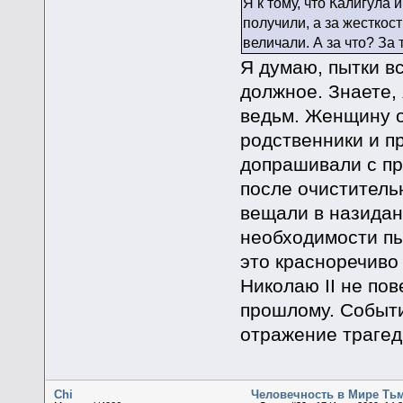
Я к тому, что Калигула
получили, а за жесткос
величали. А за что? За
Я думаю, пытки в
должное. Знаете,
ведьм. Женщину 
родственники и п
допрашивали с пр
после очиститель
вещали в назидан
необходимости пыт
это красноречиво
Николаю II не по
прошлому. Событи
отражение трагед
Chi
Человечность в Мире Ть