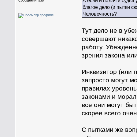
А если и палач и судья
Сообщений: 538
благое дело (и пытки с
Человечность?
Тут дело не в убе
совершают никако
работу. Убежденно
зрения закона ил
Инквизитор (или п
запросто могут мо
правилах уровень
законами и мораль
все они могут быт
скорее всего очен
С пытками же воп