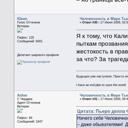
Юкио
Человечность в Мире Ть
Голос Оттенков
«
Ответ #30 :
17 Июня 2009, 02:5
Ветеран
Я к тому, что Кал
Пафос: 125
Сообщений: 6001
пыткам прозвания
жестокость в прав
Дилетант широкого профиля
за что? За траге
Будущее уже наступило. Просто о
I have an evil plan to save the world
Asher
Человечность в Мире Ть
C Чердака
«
Ответ #31 :
17 Июня 2009, 09:4
Адепт Оттенков
Ветеран
Цитата: Пьеро делла Ф
Ничего себе Человечност
Пафос: 84
Сообщений: 1947
– даже обывателями! Ду