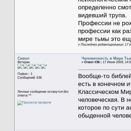
определенно смотр
видевший трупа.
Профессии не рож
профессии как ра
мире тьмы это ещ
«
Последнее редактирование: 17 И
Сивел
Человечность в Мире Ть
Ветеран
«
Ответ #36 :
17 Июня 2009, 14:0
Пафос: -1
Вообще-то библей
Сообщений: 636
есть в конечном и
Классическом Мир
Личные сообщение останутся без
ответа ^^
человеческая. В 
которое по сути 
обыденной челове