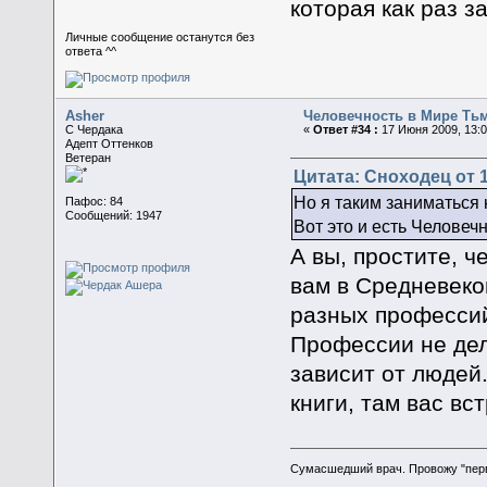
которая как раз з
Личные сообщение останутся без
ответа ^^
Asher
Человечность в Мире Ть
C Чердака
«
Ответ #34 :
17 Июня 2009, 13:0
Адепт Оттенков
Ветеран
Цитата: Сноходец от 1
Но я таким заниматься 
Пафос: 84
Сообщений: 1947
Вот это и есть Человечн
А вы, простите, 
вам в Средневеко
разных профессий
Профессии не дел
зависит от людей
книги, там вас вс
Сумасшедший врач. Провожу "пер