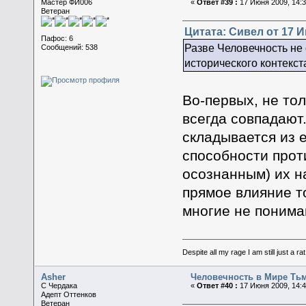
Мастер ФИ006
«
Ответ #39 :
17 Июня 2009, 14:3
Ветеран
Цитата: Сивел от 17 И
Пафос: 6
Разве Человечность не 
Сообщений: 538
исторического контекст
Во-первых, не тол
всегда совпадают
складывается из е
способности прот
осознанным) их н
прямое влияние т
многие не понима
Despite all my rage I am still just a rat
Asher
Человечность в Мире Ть
C Чердака
«
Ответ #40 :
17 Июня 2009, 14:4
Адепт Оттенков
Ветеран