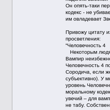
Он опять-таки пе
кодекс - не убива
им овладевает Зв
Привожу цитату из
просветления:
"Человечность 4
Некоторым людям 
Вампир неизбежно
Человечность 4 п
Сородича, если же
субъективно). У 
уровень Человечн
моральному кодек
увечий – для вамп
не табу. Собстве