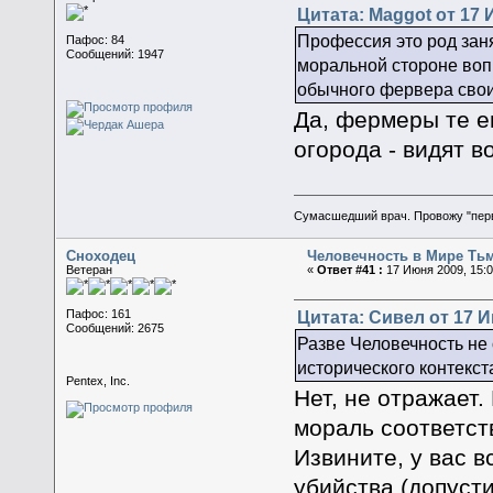
Цитата: Maggot от 17 
Профессия это род занят
Пафос: 84
Сообщений: 1947
моральной стороне вопр
обычного фервера свои
Да, фермеры те е
огорода - видят в
Сумасшедший врач. Провожу "пер
Сноходец
Человечность в Мире Ть
Ветеран
«
Ответ #41 :
17 Июня 2009, 15:0
Цитата: Сивел от 17 И
Пафос: 161
Сообщений: 2675
Разве Человечность не 
исторического контекст
Pentex, Inc.
Нет, не отражает.
мораль соответст
Извините, у вас в
убийства (допусти