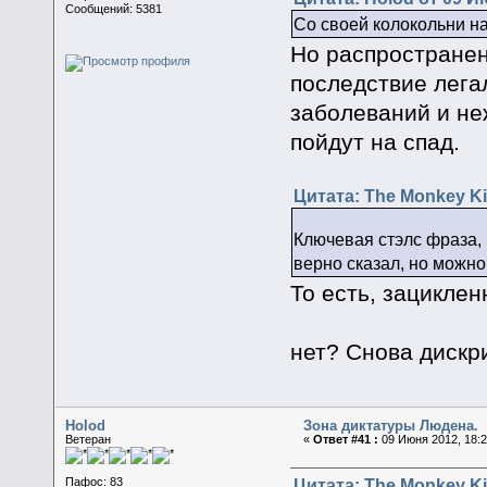
Сообщений: 5381
Со своей колокольни на
Но распространен
последствие лега
заболеваний и не
пойдут на спад.
Цитата: The Monkey Ki
Ключевая стэлс фраза, 
верно сказал, но можно
То есть, зациклен
нет? Снова диск
Holod
Зона диктатуры Людена.
Ветеран
«
Ответ #41 :
09 Июня 2012, 18:2
Цитата: The Monkey Ki
Пафос: 83