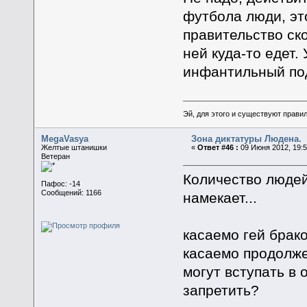
футбола люди, эт
правительство ск
ней куда-то едет
инфантильный по
Эй, для этого и существуют прави
MegaVasya
Зона диктатуры Людена.
Желтые штанишки
«
Ответ #46 :
09 Июня 2012, 19:5
Ветеран
Количество людей
Пафос: -14
Сообщений: 1166
намекает...
касаемо гей брако
касаемо продолже
могут вступать в
запретить?