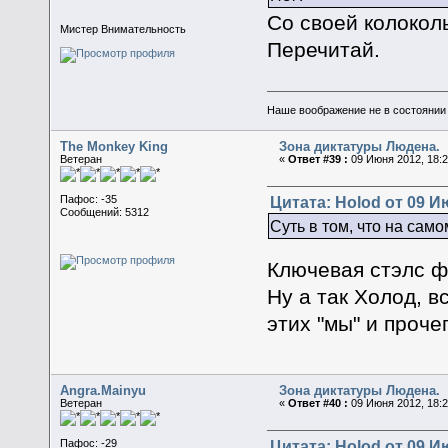
Со своей колоколь
Мистер Внимательность
Перечитай.
Наше воображение не в состоянии п
The Monkey King
Зона диктатуры Людена.
Ветеран
«
Ответ #39 :
09 Июня 2012, 18:2
Цитата: Holod от 09 И
Пафос: -35
Сообщений: 5312
Суть в том, что на сам
Ключевая стэлс ф
Ну а так Холод, в
этих "мы" и прочег
Angra.Mainyu
Зона диктатуры Людена.
Ветеран
«
Ответ #40 :
09 Июня 2012, 18:2
Цитата: Holod от 09 И
Пафос: -29