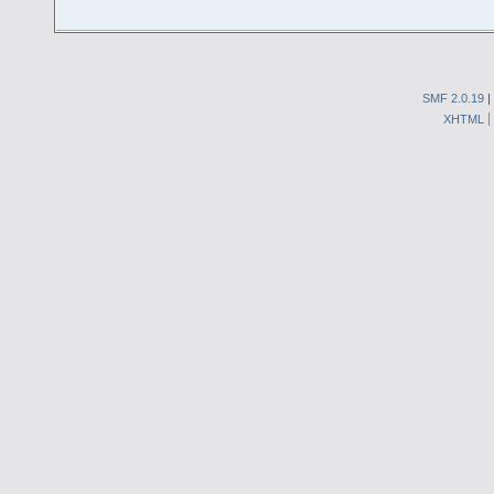
SMF 2.0.19
|
XHTML