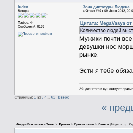
luden
Зона диктатуры Людена.
Ветеран
«
Ответ #49 :
09 Июня 2012, 20:0
Цитата: MegaVasya от 
Пафос: 44
Сообщений: 8155
Количество людей высту
Мужики почти все
девушки нос морща
рынке.
Эсти я тебе обяза
Эй, для этого и существуют прави
Страницы:
1
[
2
]
3
4
...
61
Вверх
« пред
Форум Все оттенки Тьмы
>
Прочее
>
Прочие темы
>
Личное
(Модератор:
Ск