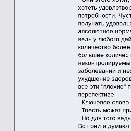
хотеть удовлетво
потребности. Чус
получать удовольс
апсолютное норма
ведь у любого де
количество боле
большее количест
неконтролируемых
заболеваний и не
ухудшение здоров
все эти "плохие" 
перспективе.
Ключевое слово т
Тоесть может при
Но для того ведь 
Вот они и думают 