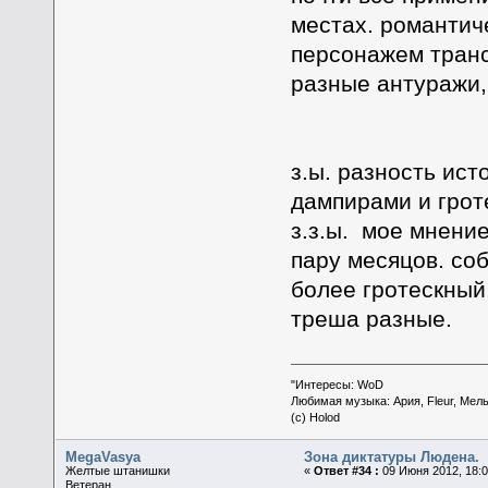
местах. романтич
персонажем транс
разные антуражи, 
з.ы. разность ист
дампирами и грот
з.з.ы. мое мнени
пару месяцов. со
более гротескный,
треша разные.
"Интересы: WoD
Любимая музыка: Ария, Fleur, Мел
(c) Holod
MegaVasya
Зона диктатуры Людена.
Желтые штанишки
«
Ответ #34 :
09 Июня 2012, 18:0
Ветеран