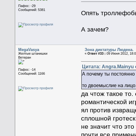
Пафос: -29
Сообщений: 5381
Опять троллефобы
А зачем?
MegaVasya
Зона диктатуры Людена.
Желтые штанишки
«
Ответ #33 :
09 Июня 2012, 18:0
Ветеран
Цитата: Angra.Mainyu 
Пафос: -14
А почему ты постоянно п
Сообщений: 1166
то двоемыслие на лицо
да чтож такое то.
романтической иг
ял против извраще
сплошной гротеск
не значит что это
почти все примен