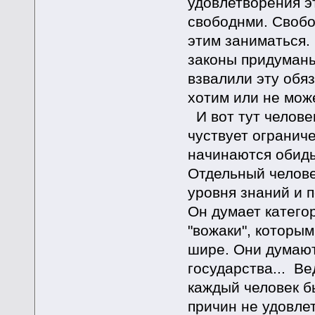
удовлетворения э
свободнми. Свобо
этим заниматься. 
законы придуманы
взвалили эту обяз
хотим или не мож
И вот тут челове
чуствует ограниче
начинаются обиды
Отдельный челове
уровня знаний и 
Он думает категор
"вожаки", которы
шире. Они думают
государства... В
каждый человек б
причин не удовлет