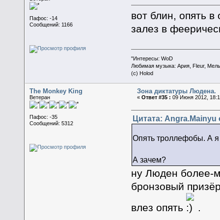
вот блин, опять в
Пафос: -14
Сообщений: 1166
залез в фееричес
"Интересы: WoD
Любимая музыка: Ария, Fleur, Мел
(c) Holod
The Monkey King
Зона диктатуры Людена.
Ветеран
«
Ответ #35 :
09 Июня 2012, 18:1
Цитата: Angra.Mainyu 
Пафос: -35
Сообщений: 5312
Опять троллефобы. А я
А зачем?
ну Люден более-м
бронзовый призёр
влез опять
.