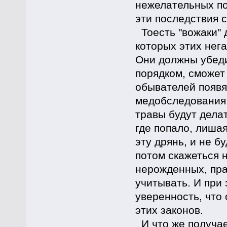
нежелательных по
эти последствия 
Тоесть "вожаки"
которых этих нег
Они должны убеди
порядком, сможет 
обывателей появя
медобследования 
травы будут делат
где попало, лиша
эту дрянь, и не б
потом скажеться н
нерожденных, пра
учитывать. И при
уверенность, что
этих законов.
И что же получае