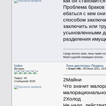
как он становится
Проблема браков 
ебаться с кем они
способом заключи
заключить или тр
усыновленными де
разделения имуще
Средь многих прав, лишь право на
Моей судьбой оправдано вполне.
luden
Зона диктатуры Людена.
Ветеран
«
Ответ #45 :
09 Июня 2012, 19:5
Пафос: 44
2Майни
Сообщений: 8155
Что значит малор
малорационально
2Холод
Не надо, действи