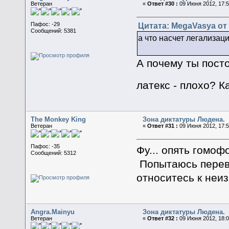
Ветеран
«
Ответ #30 :
09 Июня 2012, 17:5
Цитата: MegaVasya от 
Пафос: -29
Сообщений: 5381
а что насчет легализац
А почему ты посто
латекс - плохо? 
The Monkey King
Зона диктатуры Людена.
Ветеран
«
Ответ #31 :
09 Июня 2012, 17:5
Пафос: -35
Фу... опять гомофо
Сообщений: 5312
Попытаюсь переве
относитесь к неи
Angra.Mainyu
Зона диктатуры Людена.
Ветеран
«
Ответ #32 :
09 Июня 2012, 18:0