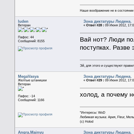
Наше воображение не в состоянии п
luden
Зона диктатуры Людена.
Ветеран
«
Ответ #28 :
09 Июня 2012, 17:0
Пафос: 44
Вай нот? Люди по
Сообщений: 8155
поступках. Разве 
Эй, для этого и существуют прави
MegaVasya
Зона диктатуры Людена.
Желтые штанишки
«
Ответ #29 :
09 Июня 2012, 17:0
Ветеран
холод, а почему н
Пафос: -14
Сообщений: 1166
"Интересы: WoD
Любимая музыка: Ария, Fleur, Мел
(c) Holod
Angra.Mainyu
Зона диктатуры Людена.