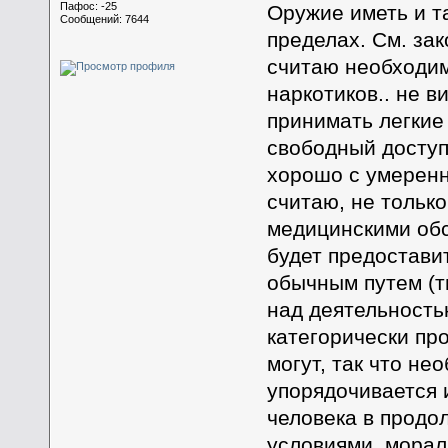
Пафос: -25
Оружие иметь и т
Сообщений: 7644
пределах. См. за
считаю необходим
наркотиков.. не 
принимать легкие
свободный доступ
хорошо с умеренн
считаю, не тольк
медицинскими обс
будет предоставит
обычным путем (ти
над деятельностью
категорически про
могут, так что не
упорядочивается 
человека в продо
условиями, морал