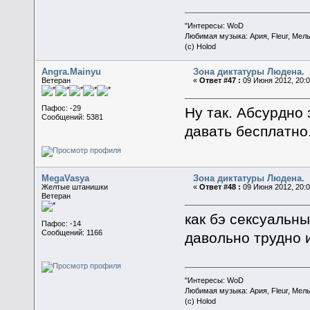
"Интересы: WoD
Любимая музыка: Ария, Fleur, Мел
(c) Holod
Angra.Mainyu
Зона диктатуры Людена.
Ветеран
«
Ответ #47 :
09 Июня 2012, 20:0
Пафос: -29
Ну так. Абсурдно
Сообщений: 5381
давать бесплатно
MegaVasya
Зона диктатуры Людена.
Желтые штанишки
«
Ответ #48 :
09 Июня 2012, 20:0
Ветеран
как бэ сексуальн
Пафос: -14
Сообщений: 1166
давольно трудно 
"Интересы: WoD
Любимая музыка: Ария, Fleur, Мел
(c) Holod