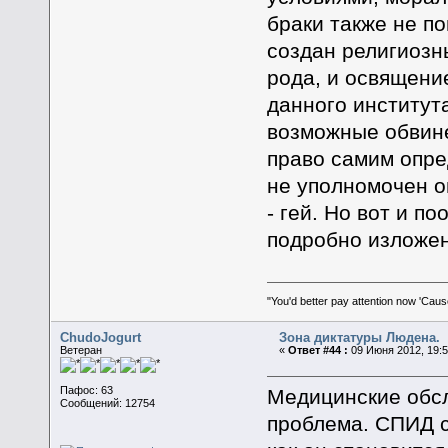
браки также не по
создан религиоз
рода, и освящени
данного институт
возможные обвине
право самим опре
не уполномочен о
- гей. Но вот и п
подробно изложен
"You'd better pay attention now 'Caus
ChudoJogurt
Зона диктатуры Людена.
Ветеран
«
Ответ #44 :
09 Июня 2012, 19:5
Пафос: 63
Медицинские обсл
Сообщений: 12754
проблема. СПИД с