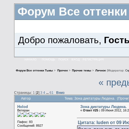
Форум Все оттенк
Добро пожаловать,
Гост
НАЧАЛО
ПОМОЩЬ
ПОИСК
ВХОД
РЕГИСТРАЦИЯ
Форум Все оттенки Тьмы
>
Прочее
>
Прочие темы
>
Личное
(Модератор:
Ск
« пред
Страницы:
1
[
2
]
3
4
...
61
Вниз
Автор
Тема: Зона диктатуры Людена. (Прочи
Holod
Зона диктатуры Людена.
Ветеран
«
Ответ #25 :
09 Июня 2012, 16:2
Цитата: luden от 09 Ию
Пафос: 83
Сообщений: 8927