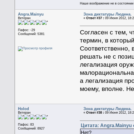
Наше воображение не в состоянии п
Angra.Mainyu
Зона диктатуры Людена.
Ветеран
«
Ответ #37 :
09 Июня 2012, 18:2
Пафос: -29
Согласен с тем, ч
Сообщений: 5381
термин, в который
Соответственно, 
решать не с позиц
легализация оружи
малорациональна,
а легализация про
моему, вполне. Н
Holod
Зона диктатуры Людена.
Ветеран
«
Ответ #38 :
09 Июня 2012, 18:2
Цитата: Angra.Mainyu 
Пафос: 83
Сообщений: 8927
Нет?